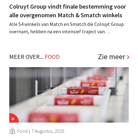
Colruyt Group vindt finale bestemming voor
alle overgenomen Match & Smatch winkels
Alle 54 winkels van Match en Smatch die Colruyt Group
overnam, hebben na een intensief traject van
tweeënhalf jaar hun definitieve bestemming gevonden.
Al is die bestemming voor sommige panden een sluiting.
.
Zie meer
MEER OVER...
FOOD
Food
7 Augustus, 2026