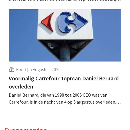
toch van beter dan verwachte resultaten. De
multinational verhoogt de investeringen en de
vooruitzichten.
Food
5 Augustus, 2026
Voormalig Carrefour-topman Daniel Bernard
overleden
Daniel Bernard, die van 1998 tot 2005 CEO was van
Carrefour, is in de nacht van 4 op 5 augustus overleden.
Hij versterkte de internationale activiteiten van de
retailer, realiseerde de fusie met Promodès en nam
toenmalig Belgisch marktleider GB over.