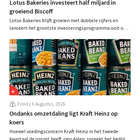
Lotus Bakeries investeert half miljard in
groeiend Biscoff
Lotus Bakeries blijft groeien met dubbele cijfers en
lanceert het grootste investeringsprogramma ooit om
de productiecapaciteit voor Biscoff uit te breiden: “We
moeten dit momentum grijpen”.
Food
6 Augustus, 2026
Ondanks omzetdaling ligt Kraft Heinz op
koers
Hoewel voedingsconcern Kraft Heinz in het tweede
kwartaal de omzet heeft zien dalen, spreekt het bedrijf