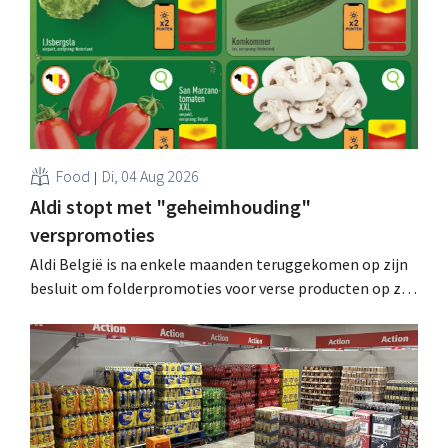
Food
Di, 04 Aug 2026
Aldi stopt met "geheimhouding"
verspromoties
Aldi België is na enkele maanden teruggekomen op zijn
besluit om folderpromoties voor verse producten op zijn
website geheim te houden tot de zondag voor ze in
werking treden: "Onze klanten willen goed
geïnformeerd worden." .