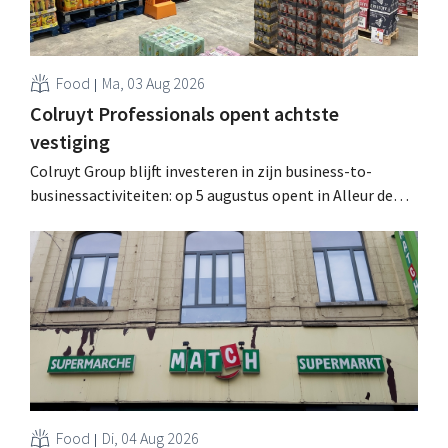
Food
Ma, 03 Aug 2026
Colruyt Professionals opent achtste
vestiging
Colruyt Group blijft investeren in zijn business-to-
businessactiviteiten: op 5 augustus opent in Alleur de
achtste vestiging van Colruyt Professionals, de
winkelformule die zich uitsluitend richt op professionele
klanten. .
Food
Di, 04 Aug 2026