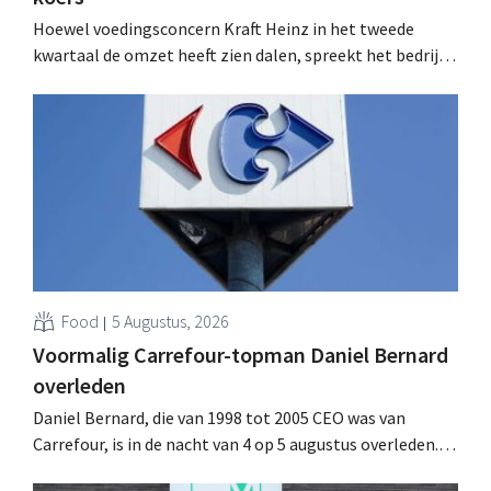
Hoewel voedingsconcern Kraft Heinz in het tweede
kwartaal de omzet heeft zien dalen, spreekt het bedrijf
toch van beter dan verwachte resultaten. De
multinational verhoogt de investeringen en de
vooruitzichten.
Food
5 Augustus, 2026
Voormalig Carrefour-topman Daniel Bernard
overleden
Daniel Bernard, die van 1998 tot 2005 CEO was van
Carrefour, is in de nacht van 4 op 5 augustus overleden.
Hij versterkte de internationale activiteiten van de