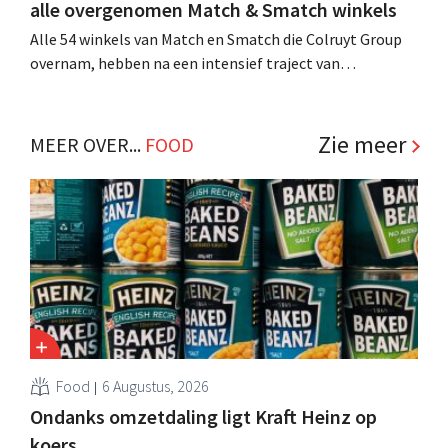
alle overgenomen Match & Smatch winkels
Alle 54 winkels van Match en Smatch die Colruyt Group
overnam, hebben na een intensief traject van
tweeënhalf jaar hun definitieve bestemming gevonden.
Al is die bestemming voor sommige panden een sluiting.
.
Zie meer
MEER OVER...
FOOD
Food
6 Augustus, 2026
Ondanks omzetdaling ligt Kraft Heinz op
koers