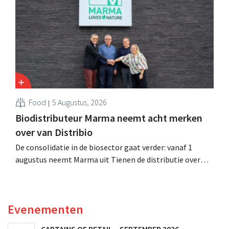
retailer, realiseerde de fusie met Promodès en nam
toenmalig Belgisch marktleider GB over.
Food
5 Augustus, 2026
Biodistributeur Marma neemt acht merken
over van Distribio
De consolidatie in de biosector gaat verder: vanaf 1
augustus neemt Marma uit Tienen de distributie over
van acht ecologische voedingsmerken van Distribio.
Beide bedrijven willen zich zo sterker op hun
kernactiviteiten concentreren.
Evenementen
CAPTAINS OF RETAIL – SEPTEMBER 2026