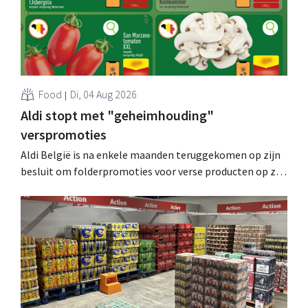
Food
Di, 04 Aug 2026
Aldi stopt met "geheimhouding"
verspromoties
Aldi België is na enkele maanden teruggekomen op zijn
besluit om folderpromoties voor verse producten op zijn
website geheim te houden tot de zondag voor ze in
werking treden: "Onze klanten willen goed
geïnformeerd worden." .