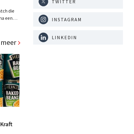
TWITTER
tch die
na een
INSTAGRAM
jaar hun
. Al is
LINKEDIN
panden
 meer
Kraft