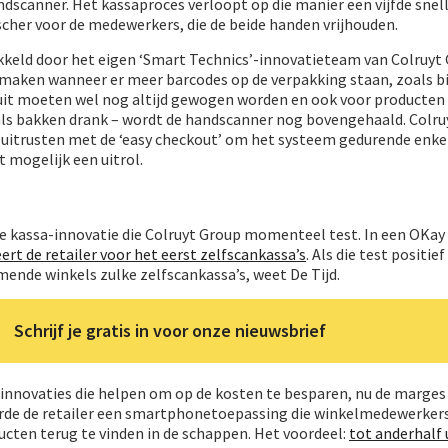
scanner. Het kassaproces verloopt op die manier een vijfde snell
cher voor de medewerkers, die de beide handen vrijhouden.
keld door het eigen ‘Smart Technics’-innovatieteam van Colruyt G
 maken wanneer er meer barcodes op de verpakking staan, zoals bi
uit moeten wel nog altijd gewogen worden en ook voor producten 
als bakken drank – wordt de handscanner nog bovengehaald. Colru
lle uitrusten met de ‘easy checkout’ om het systeem gedurende en
t mogelijk een uitrol.
ige kassa-innovatie die Colruyt Group momenteel test. In een OKa
eert de retailer voor het eerst zelfscankassa’s
. Als die test positief
omende winkels zulke zelfscankassa’s, weet De Tijd.
Schrijf je gratis in voor onze nieuwsbrief
 innovaties die helpen om op de kosten te besparen, nu de marges
eerde de retailer een smartphonetoepassing die winkelmedewerker
ucten terug te vinden in de schappen. Het voordeel:
tot anderhalf 