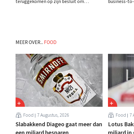
teruggekomen op zijn besluit om
business-to-
folderpromoties voor verse producten op
augustus ope
zijn website geheim te houden tot de
vestiging va
zondag voor ze in werking treden: "Onze
winkelformul
klanten willen goed geïnformeerd
worden." .
MEER OVER...
FOOD
Food
7 Augustus, 2026
Food
7 
Slabakkend Diageo gaat meer dan
Lotus Bake
een miljard besparen
miljard in