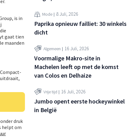
er.
8 Juli, 2026
Mode
roup, is in
Paprika opnieuw failliet: 30 winkels
j
die
dicht
yt gaat tien
kele maanden
16 Juli, 2026
Algemeen
Voormalige Makro-site in
Machelen leeft op met de komst
y Compact-
van Colos en Delhaize
 uitdraait,
16 Juli, 2026
Vrije tijd
Jumbo opent eerste hockeywinkel
in België
 onder druk
s helpt om
uur