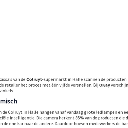
assa’s van de
Colruyt
-supermarkt in Halle scannen de producten
e retailer het proces met één vijfde versnellen. Bij
OKay
verschij
winkels.
omisch
an de Colruyt in Halle hangen vanaf vandaag grote ledlampen en e
iciële intelligentie. Die camera herkent 85% van de producten die 
 de ene kar naar de andere. Daardoor hoeven medewerkers de bar