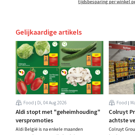
tijdsbesparing per winkel p
Gelijkaardige artikels
Food
Di, 04 Aug 2026
Food
Ma
Aldi stopt met "geheimhouding"
Colruyt P
verspromoties
achtste v
Aldi België is na enkele maanden
Colruyt Group