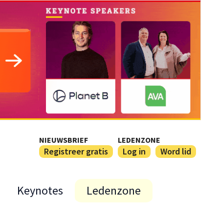
NIEUWSBRIEF
LEDENZONE
Registreer gratis
Log in
Word lid
Keynotes
Ledenzone