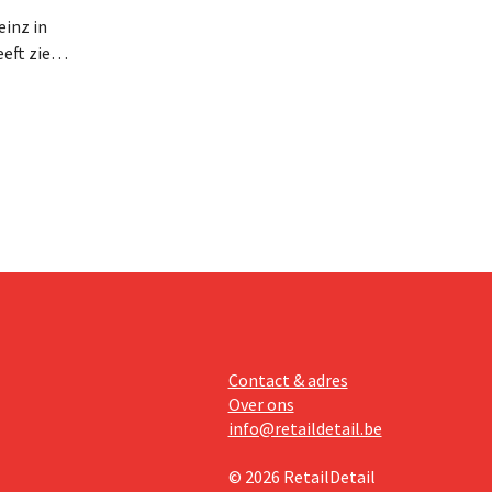
inz in
eft zien
an beter
teringen
Contact & adres
Over ons
info@retaildetail.be
© 2026 RetailDetail