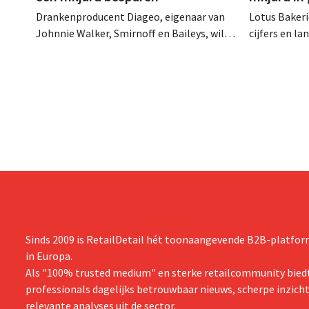
Drankenproducent Diageo, eigenaar van
Lotus Bakeri
Johnnie Walker, Smirnoff en Baileys, wil
cijfers en l
na een omzetdaling fors in de kosten
investering
snijden en tegelijk investeren in groei voor
productiecap
onder andere Guiness en voorgemixte
breiden: “
cocktails.
grijpen”.
Sinds 2009 is RetailDetail hét toonaangevende B2B-platform
in Europa.
Als "100% trusted medium" en sterke retailcommunity biedt
professionals dagelijks betrouwbaar nieuws, scherpe inzich
relevante analyses uit de sector.