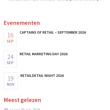
toch van beter dan verwachte resultaten. De
multinational verhoogt de investeringen en de
vooruitzichten.
Evenementen
CAPTAINS OF RETAIL – SEPTEMBER 2026
16
SEP
RETAIL MARKETING DAY 2026
24
SEP
RETAILDETAIL NIGHT 2026
19
NOV
Meest gelezen
20 Juli, 2026