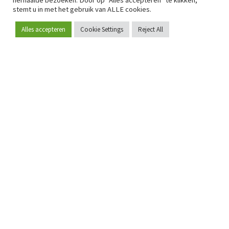
herhaalde bezoeken. Door op "Alles accepteren" te klikken,
stemt u in met het gebruik van ALLE cookies.
Alles accepteren
Cookie Settings
Reject All
Word lid
Sinds 2009 is RetailDetail hét toonaangevende B2B-
platform voor retail in Europa.
Als "100% trusted medium" en sterke retailcommunity biedt
RetailDetail professionals dagelijks betrouwbaar nieuws,
scherpe inzichten en relevante analyses uit de sector.
Daarnaast brengt RetailDetail de markt samen via
inspirerende events en exclusieve retailtours, waar
kennisdeling, netwerking en innovatie centraal staan.