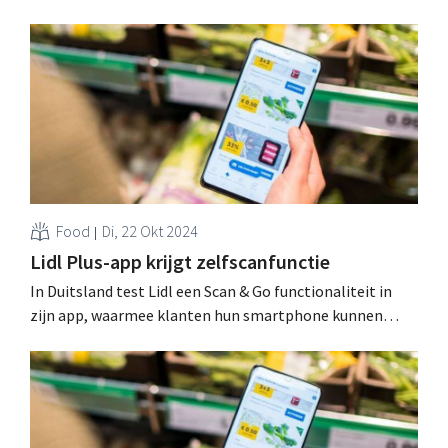
liggen. De discounter heeft ook een boodschappenlijst
toegevoegd aan zijn app. .
Food
Di, 22 Okt 2024
Lidl Plus-app krijgt zelfscanfunctie
In Duitsland test Lidl een Scan & Go functionaliteit in
zijn app, waarmee klanten hun smartphone kunnen
gebruiken om de boodschappen te scannen. Een
internationale uitrol zou op de planning staan. .