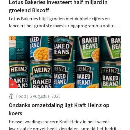
Lotus Bakeries investeert half miljard in
groeiend Biscoff
Lotus Bakeries blijft groeien met dubbele cijfers en
lanceert het grootste investeringsprogramma ooit om
de productiecapaciteit voor Biscoff uit te breiden: “We
moeten dit momentum grijpen”.
Food
6 Augustus, 2026
Ondanks omzetdaling ligt Kraft Heinz op
koers
Hoewel voedingsconcern Kraft Heinz in het tweede
kwartaal de omzet heeft zien dalen, spreekt het bedrijf