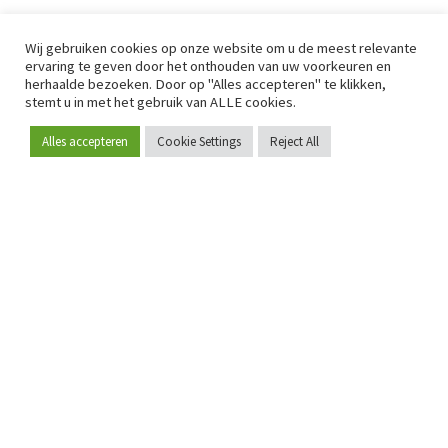
Wij gebruiken cookies op onze website om u de meest relevante
ervaring te geven door het onthouden van uw voorkeuren en
herhaalde bezoeken. Door op "Alles accepteren" te klikken,
stemt u in met het gebruik van ALLE cookies.
Alles accepteren
Cookie Settings
Reject All
Word lid
Sinds 2009 is RetailDetail hét toonaangevende B2B-
platform voor retail in Europa.
Als "100% trusted medium" en sterke retailcommunity biedt
RetailDetail professionals dagelijks betrouwbaar nieuws,
scherpe inzichten en relevante analyses uit de sector.
Daarnaast brengt RetailDetail de markt samen via