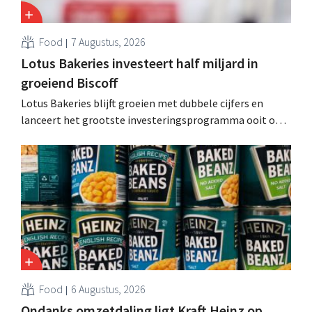
Food
7 Augustus, 2026
Lotus Bakeries investeert half miljard in
groeiend Biscoff
Lotus Bakeries blijft groeien met dubbele cijfers en
lanceert het grootste investeringsprogramma ooit om
de productiecapaciteit voor Biscoff uit te breiden: “We
moeten dit momentum grijpen”.
Food
6 Augustus, 2026
Ondanks omzetdaling ligt Kraft Heinz op