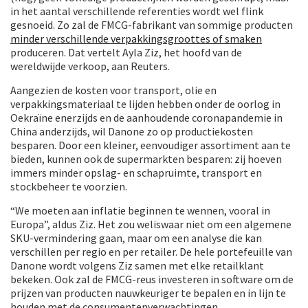
in het aantal verschillende referenties wordt wel flink
gesnoeid. Zo zal de FMCG-fabrikant van sommige producten
minder verschillende verpakkingsgroottes of smaken
produceren. Dat vertelt Ayla Ziz, het hoofd van de
wereldwijde verkoop, aan Reuters.
Aangezien de kosten voor transport, olie en
verpakkingsmateriaal te lijden hebben onder de oorlog in
Oekraïne enerzijds en de aanhoudende coronapandemie in
China anderzijds, wil Danone zo op productiekosten
besparen. Door een kleiner, eenvoudiger assortiment aan te
bieden, kunnen ook de supermarkten besparen: zij hoeven
immers minder opslag- en schapruimte, transport en
stockbeheer te voorzien.
“We moeten aan inflatie beginnen te wennen, vooral in
Europa”, aldus Ziz. Het zou weliswaar niet om een algemene
SKU-vermindering gaan, maar om een analyse die kan
verschillen per regio en per retailer. De hele portefeuille van
Danone wordt volgens Ziz samen met elke retailklant
bekeken. Ook zal de FMCG-reus investeren in software om de
prijzen van producten nauwkeuriger te bepalen en in lijn te
houden met de consumentenverwachtingen.