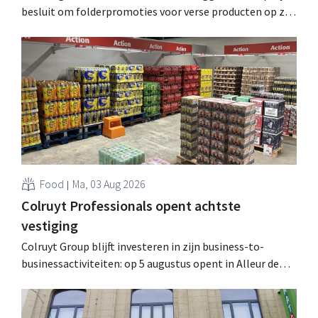
besluit om folderpromoties voor verse producten op zijn
website geheim te houden tot de zondag voor ze in
werking treden: "Onze klanten willen goed
geïnformeerd worden." .
Food
Ma, 03 Aug 2026
Colruyt Professionals opent achtste
vestiging
Colruyt Group blijft investeren in zijn business-to-
businessactiviteiten: op 5 augustus opent in Alleur de
achtste vestiging van Colruyt Professionals, de
winkelformule die zich uitsluitend richt op professionele
klanten. .