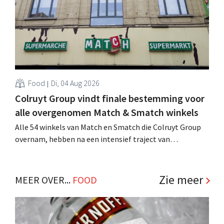
Food
Di, 04 Aug 2026
Colruyt Group vindt finale bestemming voor
alle overgenomen Match & Smatch winkels
Alle 54 winkels van Match en Smatch die Colruyt Group
overnam, hebben na een intensief traject van
tweeënhalf jaar hun definitieve bestemming gevonden.
Al is die bestemming voor sommige panden een sluiting.
.
Zie meer
MEER OVER...
FOOD