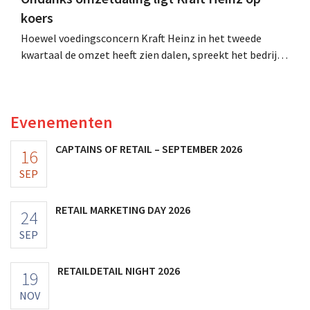
koers
Hoewel voedingsconcern Kraft Heinz in het tweede
kwartaal de omzet heeft zien dalen, spreekt het bedrijf
toch van beter dan verwachte resultaten. De
multinational verhoogt de investeringen en de
vooruitzichten.
Evenementen
CAPTAINS OF RETAIL – SEPTEMBER 2026
16
SEP
RETAIL MARKETING DAY 2026
24
SEP
RETAILDETAIL NIGHT 2026
19
NOV