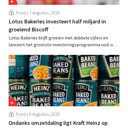
Food
7 Augustus, 2026
Lotus Bakeries investeert half miljard in
groeiend Biscoff
Lotus Bakeries blijft groeien met dubbele cijfers en
lanceert het grootste investeringsprogramma ooit om
de productiecapaciteit voor Biscoff uit te breiden: “We
moeten dit momentum grijpen”.
Food
6 Augustus, 2026
Ondanks omzetdaling ligt Kraft Heinz op