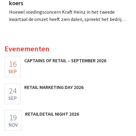
koers
Hoewel voedingsconcern Kraft Heinz in het tweede
kwartaal de omzet heeft zien dalen, spreekt het bedrijf
toch van beter dan verwachte resultaten. De
multinational verhoogt de investeringen en de
vooruitzichten.
Evenementen
CAPTAINS OF RETAIL – SEPTEMBER 2026
16
SEP
RETAIL MARKETING DAY 2026
24
SEP
RETAILDETAIL NIGHT 2026
19
NOV