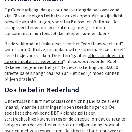
Op Goede Vrijdag, daags voor het verlengde paasweekend,
zijn 78 van de eigen Delhaize-winkels open. Vijftig zijn dicht
omwille van stakingen, vooral in Brussel en Wallonië. De
vraag is echter vooral wat zaterdag brengt: zullen
consumenten hun feestelijke inkopen kunnen doen?
Bij de vakbonden klinkt alvast dat het “een flauw weekend”
wordt voor Delhaize, maar daar wil de supermarktketen zelf
een stokje voor steken. De keten “gaat er
alles aan doen om
de continuïteit te verzekeren
”, aldus woordvoerder Roel
Dekelver tegenover Belga. “De tewerkstelling van 32.000
directe banen hangt daar van af. Het bedrijf moet kunnen
blijven draaien”.
Ook heibel in Nederland
Ondertussen duurt het sociaal conflict bij Delhaize al een
maand, maar de spanningen lopen steeds hoger op. De
socialistische vakbond BBTK diende zelfs een
strafrechtelijke klacht in tegen de directie, omdat de retailer
volgens hen de wet-Renault zou ontwijken en het sociaal
overleg niet zou respecteren. De directie stuurt dan weer de