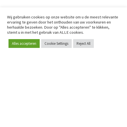
Wij gebruiken cookies op onze website om u de meest relevante
ervaring te geven door het onthouden van uw voorkeuren en
herhaalde bezoeken. Door op "Alles accepteren" te klikken,
stemt u in met het gebruik van ALLE cookies.
Alles accepteren
Cookie Settings
Reject All
Word lid
Sinds 2009 is RetailDetail hét toonaangevende B2B-
platform voor retail in Europa.
Als "100% trusted medium" en sterke retailcommunity biedt
RetailDetail professionals dagelijks betrouwbaar nieuws,
scherpe inzichten en relevante analyses uit de sector.