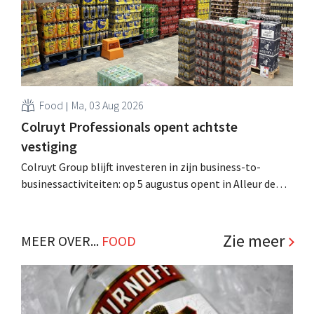
Food
Ma, 03 Aug 2026
Colruyt Professionals opent achtste
vestiging
Colruyt Group blijft investeren in zijn business-to-
businessactiviteiten: op 5 augustus opent in Alleur de
achtste vestiging van Colruyt Professionals, de
winkelformule die zich uitsluitend richt op professionele
klanten. .
Zie meer
MEER OVER...
FOOD