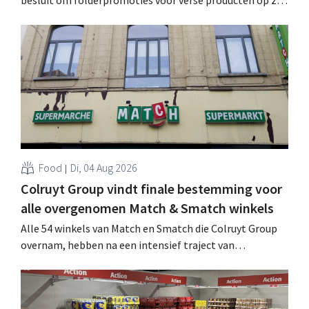
website geheim te houden tot de zondag voor ze in
werking treden: "Onze klanten willen goed
geïnformeerd worden." .
Food
Di, 04 Aug 2026
Colruyt Group vindt finale bestemming voor
alle overgenomen Match & Smatch winkels
Alle 54 winkels van Match en Smatch die Colruyt Group
overnam, hebben na een intensief traject van
tweeënhalf jaar hun definitieve bestemming gevonden.
Al is die bestemming voor sommige panden een sluiting.
.