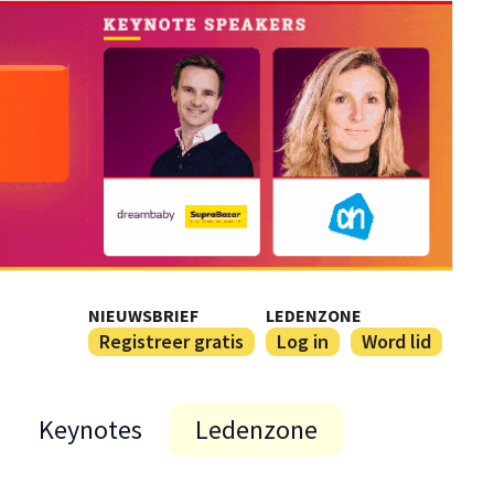
NIEUWSBRIEF
LEDENZONE
Registreer gratis
Log in
Word lid
Keynotes
Ledenzone