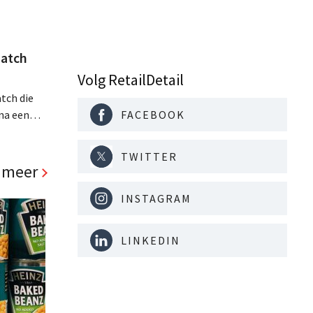
atch
Volg RetailDetail
tch die
na een
FACEBOOK
jaar hun
. Al is
TWITTER
panden
 meer
INSTAGRAM
LINKEDIN