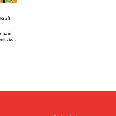
Kraft
inz in
eft zien
an beter
teringen