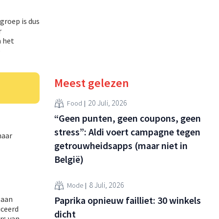
lgroep is dus
r
m het
e
Meest gelezen
20 Juli, 2026
Food
“Geen punten, geen coupons, geen
stress”: Aldi voert campagne tegen
naar
getrouwheidsapps (maar niet in
België)
8 Juli, 2026
Mode
 aan
Paprika opnieuw failliet: 30 winkels
uceerd
dicht
rs van