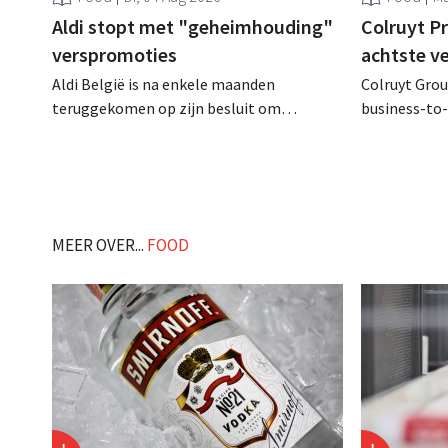
Aldi stopt met "geheimhouding"
Colruyt P
verspromoties
achtste v
Aldi België is na enkele maanden
Colruyt Group
teruggekomen op zijn besluit om
business-to-
folderpromoties voor verse producten op
augustus ope
zijn website geheim te houden tot de
vestiging va
zondag voor ze in werking treden: "Onze
winkelformul
klanten willen goed geïnformeerd
worden." .
MEER OVER...
FOOD