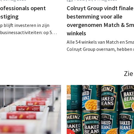
rofessionals opent
Colruyt Group vindt finale
estiging
bestemming voor alle
overgenomen Match & Sm
 blijft investeren in zijn
businessactiviteiten: op 5
winkels
nt in Alleur de achtste
Alle 54 winkels van Match en Sma
n Colruyt Professionals, de
Colruyt Group overnam, hebben 
e die zich uitsluitend richt op
intensief traject van tweeënhalf 
professionele klanten. .
definitieve bestemming gevonden
die bestemming voor sommige 
Zie
een sluiting. .