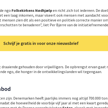
n de ngo
Folkekirkens Nødhjælp
en richt zich tot iedereen. De doe
et een laag inkomen, maar viseert ook mensen met aandacht voo
 mensen zien dit als een positieve en politiek correcte manier o
rschotten te benaderen”, liet Per Bjerre van de initiatiefnemend
Schrijf je gratis in voor onze nieuwsbrief
 draaiende gehouden door vrijwilligers. De opbrengst ervan gaat 
ende ngo, die honger in de ontwikkelingslanden wil tegengaan.
nbod
n zijn. Denemarken heeft jaarlijks immers nog altijd 700.000 ton
nadat die hoeveelheid de voorbije vijf jaar al met een kwart gered
 samen met de Deense warenhuisketen
Fotex
, alsook met invoerde