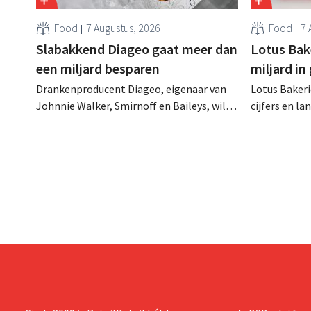
Food
7 Augustus, 2026
Food
7 
Slabakkend Diageo gaat meer dan
Lotus Bake
een miljard besparen
miljard in
Drankenproducent Diageo, eigenaar van
Lotus Bakeri
Johnnie Walker, Smirnoff en Baileys, wil
cijfers en l
na een omzetdaling fors in de kosten
investering
snijden en tegelijk investeren in groei voor
productiecap
onder andere Guiness en voorgemixte
breiden: “
cocktails.
grijpen”.