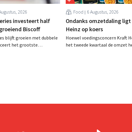
Augustus, 2026
Food
6 Augustus, 2026
ries investeert half
Ondanks omzetdaling ligt 
 groeiend Biscoff
Heinz op koers
es blijft groeien met dubbele
Hoewel voedingsconcern Kraft He
anceert het grootste
het tweede kwartaal de omzet he
sprogramma ooit om de
dalen, spreekt het bedrijf toch v
aciteit voor Biscoff uit te
dan verwachte resultaten. De
We moeten dit momentum
multinational verhoogt de inves
en de vooruitzichten.