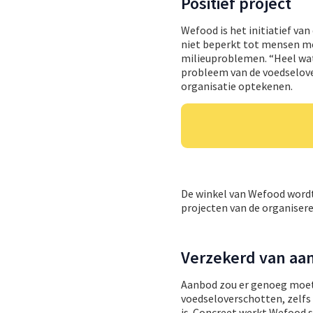
Positief project
Wefood is het initiatief va
niet beperkt tot mensen m
milieuproblemen. “Heel wat
probleem van de voedselove
organisatie optekenen.
De winkel van Wefood wordt
projecten van de organiser
Verzekerd van aa
Aanbod zou er genoeg moete
voedseloverschotten, zelfs 
is. Concreet werkt Wefood