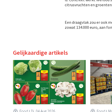
citrusvruchten en groenten
Een draagvlak zou er ook m
zowat 134.000 euro, aan fo
Gelijkaardige artikels
Food
Di, 04 Aug 2026
Food
Ma