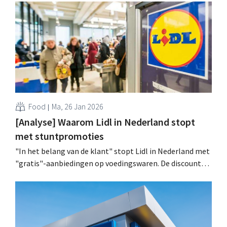
Food
Ma, 26 Jan 2026
[Analyse] Waarom Lidl in Nederland stopt
met stuntpromoties
"In het belang van de klant" stopt Lidl in Nederland met
"gratis"-aanbiedingen op voedingswaren. De discounter
stelt dat elke klant altíjd een lage prijs per product
verdient. De kans dat concurrenten het voorbeeld zullen
volgen, lijkt klein. Ook Lidl België volgt niet. .