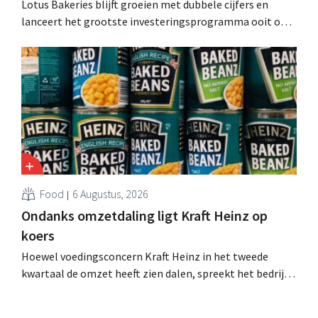
Lotus Bakeries blijft groeien met dubbele cijfers en
lanceert het grootste investeringsprogramma ooit om
de productiecapaciteit voor Biscoff uit te breiden: “We
moeten dit momentum grijpen”.
Food
6 Augustus, 2026
Ondanks omzetdaling ligt Kraft Heinz op
koers
Hoewel voedingsconcern Kraft Heinz in het tweede
kwartaal de omzet heeft zien dalen, spreekt het bedrijf
toch van beter dan verwachte resultaten. De
multinational verhoogt de investeringen en de