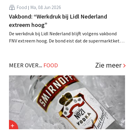
Food
Ma, 08 Jun 2026
Vakbond: “Werkdruk bij Lidl Nederland
extreem hoog”
De werkdruk bij Lidl Nederland blijft volgens vakbond
FNV extreem hoog. De bond eist dat de supermarktketen
meer personeel inzet in de winkels. Bij de discounter zou
de werkdruk hoger liggen dan bij concurrenten zoals
Albert Heijn en Jumbo. .
Zie meer
MEER OVER...
FOOD