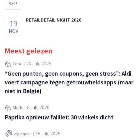
SEP
RETAILDETAIL NIGHT 2026
19
NOV
Meest gelezen
20 Juli, 2026
Food
“Geen punten, geen coupons, geen stress”: Aldi
voert campagne tegen getrouwheidsapps (maar
niet in België)
8 Juli, 2026
Mode
Paprika opnieuw failliet: 30 winkels dicht
16 Juli, 2026
Algemeen