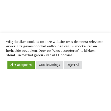
Wij gebruiken cookies op onze website om u de meest relevante
ervaring te geven door het onthouden van uw voorkeuren en
herhaalde bezoeken. Door op "Alles accepteren" te klikken,
stemt u in met het gebruik van ALLE cookies.
Alles accepteren
Cookie Settings
Reject All
Word lid
Sinds 2009 is RetailDetail hét toonaangevende B2B-