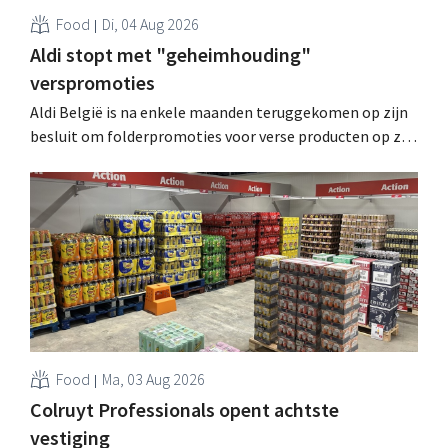
Food
Di, 04 Aug 2026
Aldi stopt met "geheimhouding"
verspromoties
Aldi België is na enkele maanden teruggekomen op zijn
besluit om folderpromoties voor verse producten op zijn
website geheim te houden tot de zondag voor ze in
werking treden: "Onze klanten willen goed
geïnformeerd worden." .
Food
Ma, 03 Aug 2026
Colruyt Professionals opent achtste
vestiging