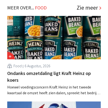
.
Zie meer
MEER OVER...
FOOD
Food
6 Augustus, 2026
Ondanks omzetdaling ligt Kraft Heinz op
koers
Hoewel voedingsconcern Kraft Heinz in het tweede
kwartaal de omzet heeft zien dalen, spreekt het bedrijf
toch van beter dan verwachte resultaten. De
multinational verhoogt de investeringen en de