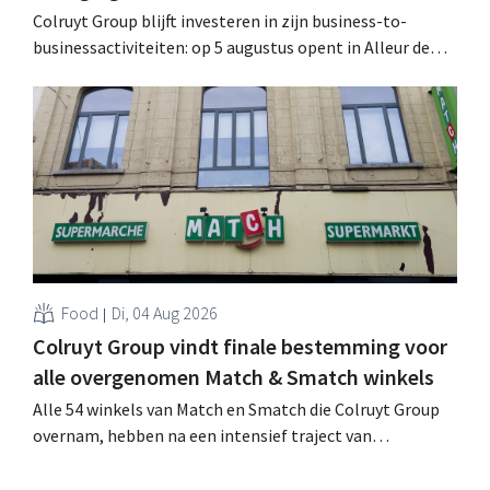
Colruyt Group blijft investeren in zijn business-to-
businessactiviteiten: op 5 augustus opent in Alleur de
achtste vestiging van Colruyt Professionals, de
winkelformule die zich uitsluitend richt op professionele
klanten. .
Food
Di, 04 Aug 2026
Colruyt Group vindt finale bestemming voor
alle overgenomen Match & Smatch winkels
Alle 54 winkels van Match en Smatch die Colruyt Group
overnam, hebben na een intensief traject van
tweeënhalf jaar hun definitieve bestemming gevonden.
Al is die bestemming voor sommige panden een sluiting.