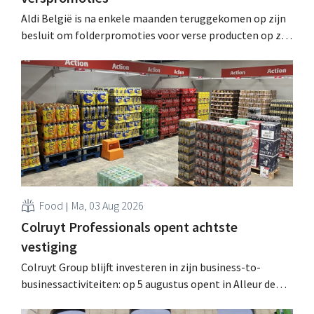
Aldi België is na enkele maanden teruggekomen op zijn
besluit om folderpromoties voor verse producten op zijn
website geheim te houden tot de zondag voor ze in
werking treden: "Onze klanten willen goed
geïnformeerd worden." .
Food
Ma, 03 Aug 2026
Colruyt Professionals opent achtste
vestiging
Colruyt Group blijft investeren in zijn business-to-
businessactiviteiten: op 5 augustus opent in Alleur de
achtste vestiging van Colruyt Professionals, de