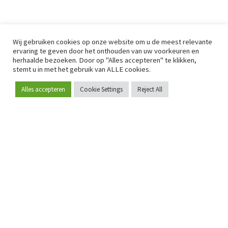
Wij gebruiken cookies op onze website om u de meest relevante
ervaring te geven door het onthouden van uw voorkeuren en
herhaalde bezoeken. Door op "Alles accepteren" te klikken,
stemt u in met het gebruik van ALLE cookies.
Alles accepteren
Cookie Settings
Reject All
Word lid
Sinds 2009 is RetailDetail hét toonaangevende B2B-
platform voor retail in Europa.
Als "100% trusted medium" en sterke retailcommunity biedt
RetailDetail professionals dagelijks betrouwbaar nieuws,