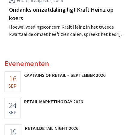
Food
6 Augustus, 2026
Ondanks omzetdaling ligt Kraft Heinz op
koers
Hoewel voedingsconcern Kraft Heinz in het tweede
kwartaal de omzet heeft zien dalen, spreekt het bedrijf
toch van beter dan verwachte resultaten. De
multinational verhoogt de investeringen en de
vooruitzichten.
Evenementen
CAPTAINS OF RETAIL – SEPTEMBER 2026
16
SEP
RETAIL MARKETING DAY 2026
24
SEP
RETAILDETAIL NIGHT 2026
19