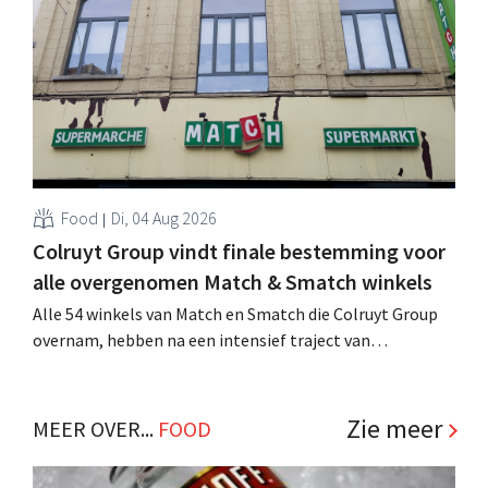
winkelformule die zich uitsluitend richt op professionele
klanten. .
Food
Di, 04 Aug 2026
Colruyt Group vindt finale bestemming voor
alle overgenomen Match & Smatch winkels
Alle 54 winkels van Match en Smatch die Colruyt Group
overnam, hebben na een intensief traject van
tweeënhalf jaar hun definitieve bestemming gevonden.
Al is die bestemming voor sommige panden een sluiting.
.
Zie meer
MEER OVER...
FOOD