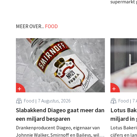
maar de winst bleef achter bij de
supermarkt 
verwachtingen. Het concern, bekend van
Cora-site in 
merken als Burger King en Tim Hortons,
van zeven ni
blijft desondanks investeren in groei. .
komende dag
MEER OVER...
FOOD
hypermarktke
stopzet. .
Food
7 Augustus, 2026
Food
7 
Slabakkend Diageo gaat meer dan
Lotus Bake
een miljard besparen
miljard in
Drankenproducent Diageo, eigenaar van
Lotus Bakeri
Johnnie Walker, Smirnoff en Baileys, wil
cijfers en l