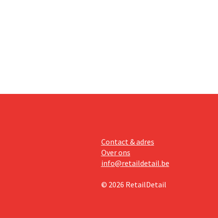
an beter
teringen
Contact & adres
Over ons
info@retaildetail.be
© 2026 RetailDetail