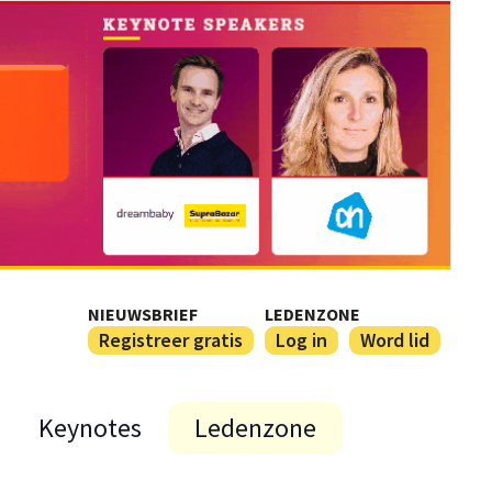
NIEUWSBRIEF
LEDENZONE
Registreer gratis
Log in
Word lid
Keynotes
Ledenzone