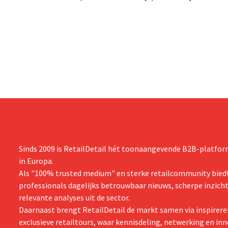
na een omzetdaling fors in de kosten
investering
snijden en tegelijk investeren in groei voor
productiecap
onder andere Guiness en voorgemixte
breiden: “
cocktails.
grijpen”.
Sinds 2009 is RetailDetail hét toonaangevende B2B-platform
in Europa.
Als "100% trusted medium" en sterke retailcommunity biedt
professionals dagelijks betrouwbaar nieuws, scherpe inzich
relevante analyses uit de sector.
Daarnaast brengt RetailDetail de markt samen via inspirere
exclusieve retailtours, waar kennisdeling, netwerking en inn