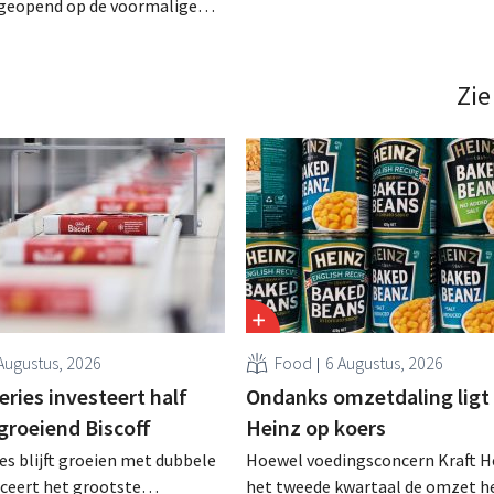
van Quick, Burger King en O’Taco
geopend op de voormalige
de grootste aandeelhouder van 
Anderlecht. Het is de eerste
maaltijdenproducent Foodmaker.
euwe vestigingen die de
de restaurantdivisie een boost te
en de plaats innemen van de
Zie
bezorgen. .
ten, die de activiteiten
Augustus, 2026
Food
6 Augustus, 2026
ries investeert half
Ondanks omzetdaling ligt 
 groeiend Biscoff
Heinz op koers
es blijft groeien met dubbele
Hoewel voedingsconcern Kraft He
anceert het grootste
het tweede kwartaal de omzet he