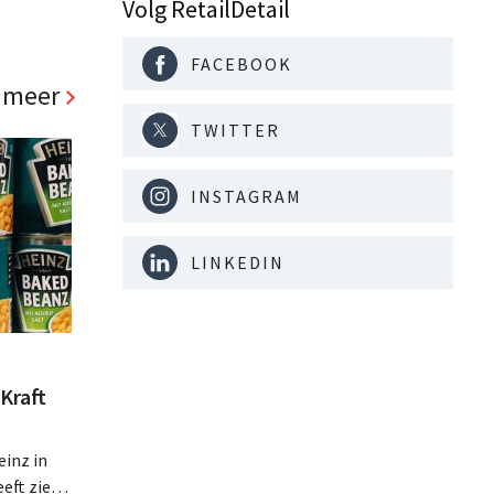
s, wordt
Volg RetailDetail
gezonde
 Doel is
FACEBOOK
 meer
TWITTER
INSTAGRAM
LINKEDIN
Kraft
inz in
eft zien