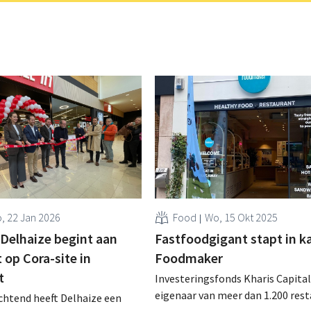
, 22 Jan 2026
Food
Wo, 15 Okt 2025
 Delhaize begint aan
Fastfoodgigant stapt in ka
 op Cora-site in
Foodmaker
t
Investeringsfonds Kharis Capital
eigenaar van meer dan 1.200 res
htend heeft Delhaize een