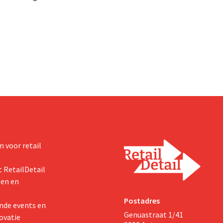
sprogramma ooit om de
dalen, spreekt het bedrijf toch v
aciteit voor Biscoff uit te
dan verwachte resultaten. De
We moeten dit momentum
multinational verhoogt de inves
en de vooruitzichten.
 voor retail
 RetailDetail
ten en
Postadres
nde events en
Genuastraat 1/41
ovatie