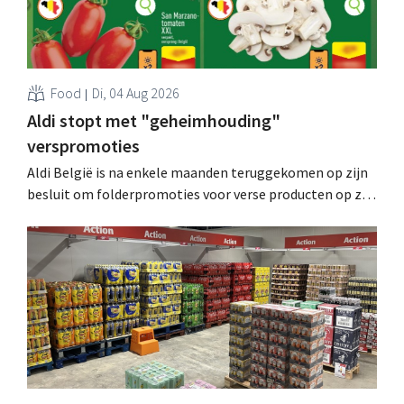
Food
Di, 04 Aug 2026
Aldi stopt met "geheimhouding"
verspromoties
Aldi België is na enkele maanden teruggekomen op zijn
besluit om folderpromoties voor verse producten op zijn
website geheim te houden tot de zondag voor ze in
werking treden: "Onze klanten willen goed
geïnformeerd worden." .