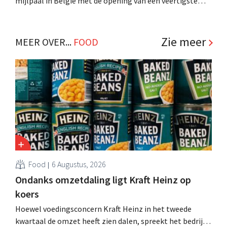
mijlpaal in België met de opening van een veertigste
filiaal. Het gaat behoorlijk snel voor de retailer, die pas
sinds 2023 aanwezig is in het land. .
Zie meer
MEER OVER...
FOOD
Food
6 Augustus, 2026
Ondanks omzetdaling ligt Kraft Heinz op
koers
Hoewel voedingsconcern Kraft Heinz in het tweede
kwartaal de omzet heeft zien dalen, spreekt het bedrijf