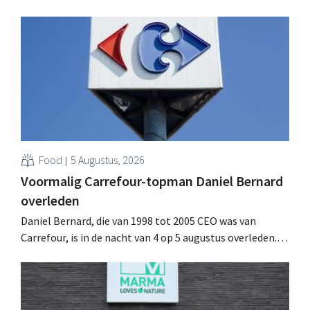
toch van beter dan verwachte resultaten. De
multinational verhoogt de investeringen en de
vooruitzichten.
Food
5 Augustus, 2026
Voormalig Carrefour-topman Daniel Bernard
overleden
Daniel Bernard, die van 1998 tot 2005 CEO was van
Carrefour, is in de nacht van 4 op 5 augustus overleden.
Hij versterkte de internationale activiteiten van de
retailer, realiseerde de fusie met Promodès en nam
toenmalig Belgisch marktleider GB over.