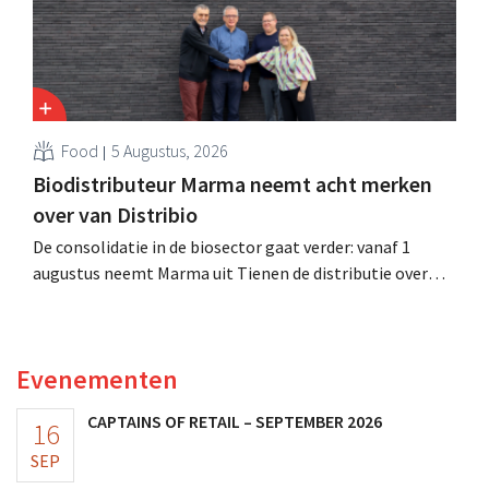
Food
5 Augustus, 2026
Biodistributeur Marma neemt acht merken
over van Distribio
De consolidatie in de biosector gaat verder: vanaf 1
augustus neemt Marma uit Tienen de distributie over
van acht ecologische voedingsmerken van Distribio.
Beide bedrijven willen zich zo sterker op hun
kernactiviteiten concentreren.
Evenementen
CAPTAINS OF RETAIL – SEPTEMBER 2026
16
SEP