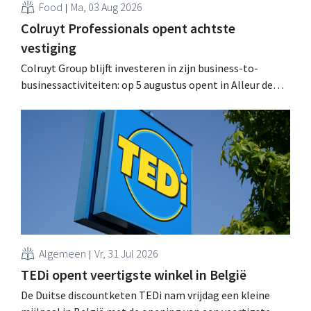
Food
Ma, 03 Aug 2026
Colruyt Professionals opent achtste
vestiging
Colruyt Group blijft investeren in zijn business-to-
businessactiviteiten: op 5 augustus opent in Alleur de
achtste vestiging van Colruyt Professionals, de
winkelformule die zich uitsluitend richt op professionele
klanten. .
Algemeen
Vr, 31 Jul 2026
TEDi opent veertigste winkel in België
De Duitse discountketen TEDi nam vrijdag een kleine