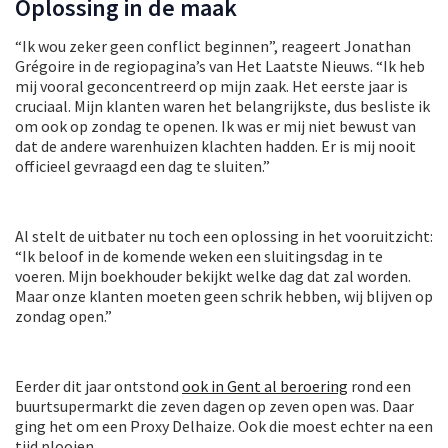
Oplossing in de maak
“Ik wou zeker geen conflict beginnen”, reageert Jonathan
Grégoire in de regiopagina’s van Het Laatste Nieuws. “Ik heb
mij vooral geconcentreerd op mijn zaak. Het eerste jaar is
cruciaal. Mijn klanten waren het belangrijkste, dus besliste ik
om ook op zondag te openen. Ik was er mij niet bewust van
dat de andere warenhuizen klachten hadden. Er is mij nooit
officieel gevraagd een dag te sluiten.”
Al stelt de uitbater nu toch een oplossing in het vooruitzicht:
“Ik beloof in de komende weken een sluitingsdag in te
voeren. Mijn boekhouder bekijkt welke dag dat zal worden.
Maar onze klanten moeten geen schrik hebben, wij blijven op
zondag open.”
Eerder dit jaar ontstond
ook in Gent al beroering
rond een
buurtsupermarkt die zeven dagen op zeven open was. Daar
ging het om een Proxy Delhaize. Ook die moest echter na een
tijd plooien.