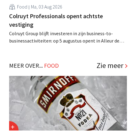
Food
Ma, 03 Aug 2026
Colruyt Professionals opent achtste
vestiging
Colruyt Group blijft investeren in zijn business-to-
businessactiviteiten: op 5 augustus opent in Alleur de
achtste vestiging van Colruyt Professionals, de
winkelformule die zich uitsluitend richt op professionele
klanten. .
Zie meer
MEER OVER...
FOOD