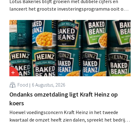
Lotus Bakeries blijft groeien met dubbele cijfers en
lanceert het grootste investeringsprogramma ooit om
de productiecapaciteit voor Biscoff uit te breiden: “We
moeten dit momentum grijpen”.
Food
6 Augustus, 2026
Ondanks omzetdaling ligt Kraft Heinz op
koers
Hoewel voedingsconcern Kraft Heinz in het tweede
kwartaal de omzet heeft zien dalen, spreekt het bedrijf
toch van beter dan verwachte resultaten. De
multinational verhoogt de investeringen en de