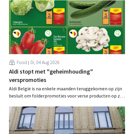
Food
Di, 04 Aug 2026
Aldi stopt met "geheimhouding"
verspromoties
Aldi België is na enkele maanden teruggekomen op zijn
besluit om folderpromoties voor verse producten op zijn
website geheim te houden tot de zondag voor ze in
werking treden: "Onze klanten willen goed
geïnformeerd worden." .