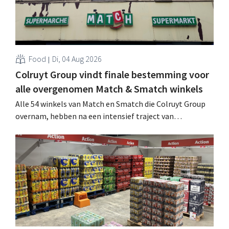
Food
Di, 04 Aug 2026
Colruyt Group vindt finale bestemming voor
alle overgenomen Match & Smatch winkels
Alle 54 winkels van Match en Smatch die Colruyt Group
overnam, hebben na een intensief traject van
tweeënhalf jaar hun definitieve bestemming gevonden.
Al is die bestemming voor sommige panden een sluiting.
.