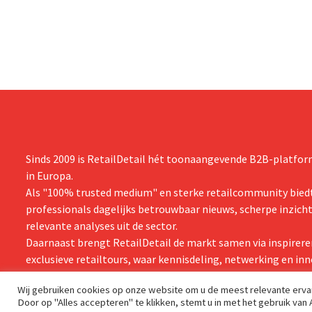
onder andere Guiness en voorgemixte
breiden: “
cocktails.
grijpen”.
Sinds 2009 is RetailDetail hét toonaangevende B2B-platform
in Europa.
Als "100% trusted medium" en sterke retailcommunity biedt
professionals dagelijks betrouwbaar nieuws, scherpe inzich
relevante analyses uit de sector.
Daarnaast brengt RetailDetail de markt samen via inspirere
exclusieve retailtours, waar kennisdeling, netwerking en inn
centraal staan.
Wij gebruiken cookies op onze website om u de meest relevante erv
Door op "Alles accepteren" te klikken, stemt u in met het gebruik van