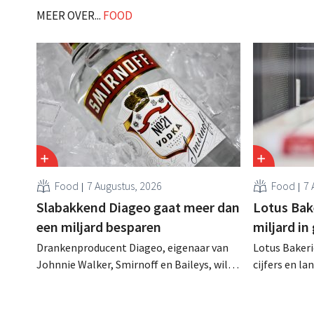
worden." .
MEER OVER...
FOOD
Food
7 Augustus, 2026
Food
7 
Slabakkend Diageo gaat meer dan
Lotus Bake
een miljard besparen
miljard in
Drankenproducent Diageo, eigenaar van
Lotus Bakeri
Johnnie Walker, Smirnoff en Baileys, wil
cijfers en l
na een omzetdaling fors in de kosten
investering
snijden en tegelijk investeren in groei voor
productiecap