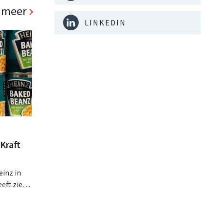
panden
 meer
LINKEDIN
Kraft
inz in
eft zien
an beter