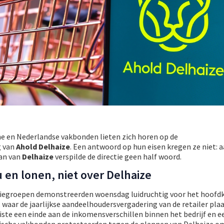
he en Nederlandse vakbonden lieten zich horen op de
g van
Ahold Delhaize
. Een antwoord op hun eisen kregen ze niet: 
an van
Delhaize
verspilde de directie geen half woord.
 en lonen, niet over Delhaize
actiegroepen demonstreerden woensdag luidruchtig voor het hoofd
waar de jaarlijkse aandeelhoudersvergadering van de retailer pla
ste een einde aan de inkomensverschillen binnen het bedrijf en e
gische vakbonden protesteerden tegen de plannen van Delhaize o