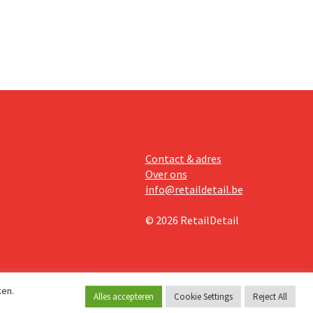
teringen
Contact & adres
Over ons
info@retaildetail.be
© 2026 RetailDetail
ken.
Alles accepteren
Cookie Settings
Reject All