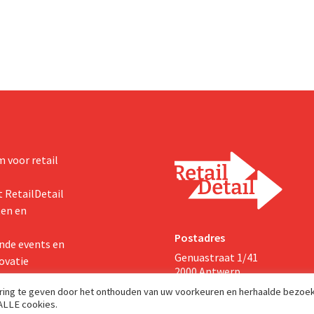
We moeten dit momentum
multinational verhoogt de inves
en de vooruitzichten.
 voor retail
 RetailDetail
ten en
Postadres
nde events en
Genuastraat 1/41
ovatie
2000 Antwerp
aring te geven door het onthouden van uw voorkeuren en herhaalde bezoe
 ALLE cookies.