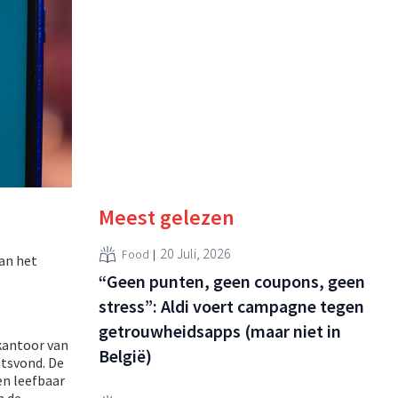
Meest gelezen
20 Juli, 2026
Food
aan het
“Geen punten, geen coupons, geen
stress”: Aldi voert campagne tegen
getrouwheidsapps (maar niet in
kantoor van
België)
atsvond. De
en leefbaar
m de