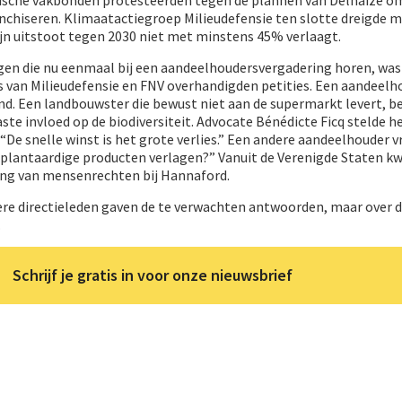
ranchiseren. Klimaatactiegroep Milieudefensie ten slotte dreigde 
zijn uitstoot tegen 2030 niet met minstens 45% verlaagt.
en die nu eenmaal bij een aandeelhoudersvergadering horen, was e
 van Milieudefensie en FNV overhandigden petities. Een aandeelh
nd. Een landbouwster die bewust niet aan de supermarkt levert, b
ste invloed op de biodiversiteit. Advocate Bénédicte Ficq stelde h
“De snelle winst is het grote verlies.” Een andere aandeelhouder v
 plantaardige producten verlagen?” Vanuit de Verenigde Staten 
ing van mensenrechten bij Hannaford.
ere directieleden gaven de te verwachten antwoorden, maar over 
.
Schrijf je gratis in voor onze nieuwsbrief