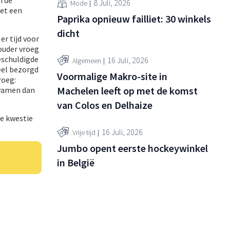
8 Juli, 2026
Mode
met een
Paprika opnieuw failliet: 30 winkels
dicht
r tijd voor
ouder vroeg
eschuldigde
16 Juli, 2026
Algemeen
eel bezorgd
Voormalige Makro-site in
roeg:
Machelen leeft op met de komst
kwamen dan
van Colos en Delhaize
de kwestie
16 Juli, 2026
Vrije tijd
Jumbo opent eerste hockeywinkel
in België