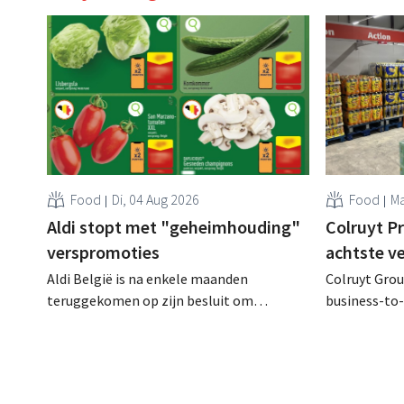
Food
Di, 04 Aug 2026
Food
Ma
Aldi stopt met "geheimhouding"
Colruyt P
verspromoties
achtste v
Aldi België is na enkele maanden
Colruyt Group
teruggekomen op zijn besluit om
business-to-
folderpromoties voor verse producten op
augustus ope
zijn website geheim te houden tot de
vestiging va
zondag voor ze in werking treden: "Onze
winkelformul
klanten willen goed geïnformeerd