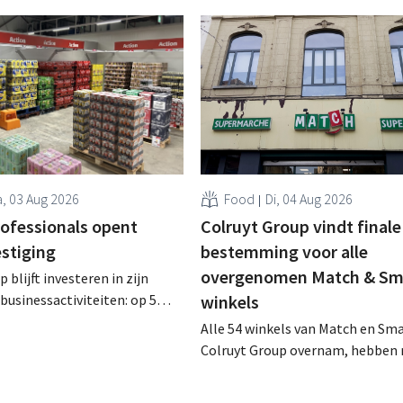
, 03 Aug 2026
Food
Di, 04 Aug 2026
rofessionals opent
Colruyt Group vindt finale
estiging
bestemming voor alle
overgenomen Match & Sm
 blijft investeren in zijn
businessactiviteiten: op 5
winkels
nt in Alleur de achtste
Alle 54 winkels van Match en Sma
n Colruyt Professionals, de
Colruyt Group overnam, hebben 
e die zich uitsluitend richt op
intensief traject van tweeënhalf 
professionele klanten. .
definitieve bestemming gevonden