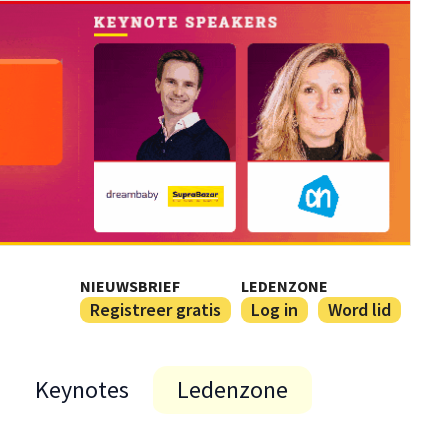
NIEUWSBRIEF
LEDENZONE
Registreer gratis
Log in
Word lid
Keynotes
Ledenzone