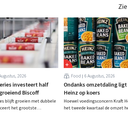
die bestemming voor sommige 
Zie
een sluiting. .
Augustus, 2026
Food
6 Augustus, 2026
ries investeert half
Ondanks omzetdaling ligt 
 groeiend Biscoff
Heinz op koers
es blijft groeien met dubbele
Hoewel voedingsconcern Kraft He
anceert het grootste
het tweede kwartaal de omzet he
sprogramma ooit om de
dalen, spreekt het bedrijf toch v
aciteit voor Biscoff uit te
dan verwachte resultaten. De