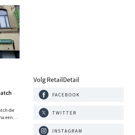
Volg RetailDetail
atch
FACEBOOK
tch die
TWITTER
na een
jaar hun
INSTAGRAM
. Al is