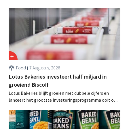
kosten snijden en tegelijk investeren in groei voor onder
andere Guiness en voorgemixte cocktails.
Food
7 Augustus, 2026
Lotus Bakeries investeert half miljard in
groeiend Biscoff
Lotus Bakeries blijft groeien met dubbele cijfers en
lanceert het grootste investeringsprogramma ooit om
de productiecapaciteit voor Biscoff uit te breiden: “We
moeten dit momentum grijpen”.