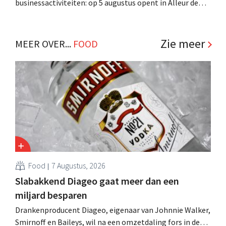
businessactiviteiten: op 5 augustus opent in Alleur de
achtste vestiging van Colruyt Professionals, de
winkelformule die zich uitsluitend richt op professionele
klanten. .
Zie meer
MEER OVER...
FOOD
Food
7 Augustus, 2026
Slabakkend Diageo gaat meer dan een
miljard besparen
Drankenproducent Diageo, eigenaar van Johnnie Walker,
Smirnoff en Baileys, wil na een omzetdaling fors in de