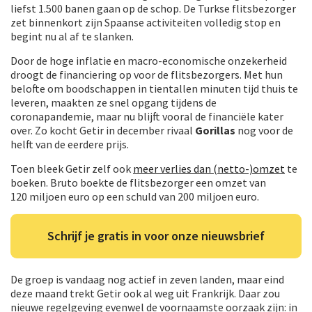
liefst 1.500 banen gaan op de schop. De Turkse flitsbezorger
zet binnenkort zijn Spaanse activiteiten volledig stop en
begint nu al af te slanken.
Door de hoge inflatie en macro-economische onzekerheid
droogt de financiering op voor de flitsbezorgers. Met hun
belofte om boodschappen in tientallen minuten tijd thuis te
leveren, maakten ze snel opgang tijdens de
coronapandemie, maar nu blijft vooral de financiële kater
over. Zo kocht Getir in december rivaal
Gorillas
nog voor de
helft van de eerdere prijs.
Toen bleek Getir zelf ook
meer verlies dan (netto-)omzet
te
boeken. Bruto boekte de flitsbezorger een omzet van
120 miljoen euro op een schuld van 200 miljoen euro.
Schrijf je gratis in voor onze nieuwsbrief
De groep is vandaag nog actief in zeven landen, maar eind
deze maand trekt Getir ook al weg uit Frankrijk. Daar zou
nieuwe regelgeving evenwel de voornaamste oorzaak zijn: in