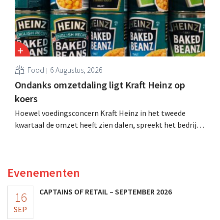
Food
6 Augustus, 2026
Ondanks omzetdaling ligt Kraft Heinz op
koers
Hoewel voedingsconcern Kraft Heinz in het tweede
kwartaal de omzet heeft zien dalen, spreekt het bedrijf
toch van beter dan verwachte resultaten. De
multinational verhoogt de investeringen en de
vooruitzichten.
Evenementen
CAPTAINS OF RETAIL – SEPTEMBER 2026
16
SEP