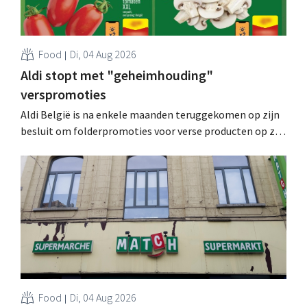
Food
Di, 04 Aug 2026
Aldi stopt met "geheimhouding"
verspromoties
Aldi België is na enkele maanden teruggekomen op zijn
besluit om folderpromoties voor verse producten op zijn
website geheim te houden tot de zondag voor ze in
werking treden: "Onze klanten willen goed
geïnformeerd worden." .
Food
Di, 04 Aug 2026