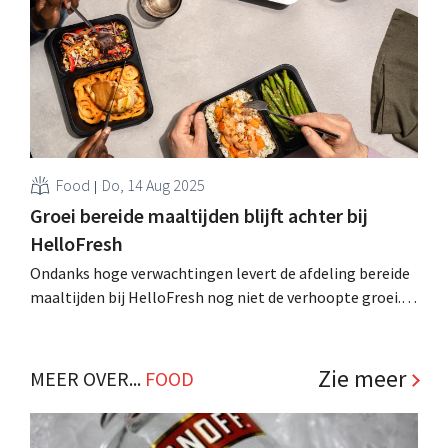
Food
Do, 14 Aug 2025
Groei bereide maaltijden blijft achter bij
HelloFresh
Ondanks hoge verwachtingen levert de afdeling bereide
maaltijden bij HelloFresh nog niet de verhoopte groei.
Het bedrijf ziet de omzet verder afkalven door een focus
op minder, maar betere klanten. .
Zie meer
MEER OVER...
FOOD