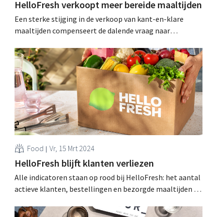
HelloFresh verkoopt meer bereide maaltijden
Een sterke stijging in de verkoop van kant-en-klare
maaltijden compenseert de dalende vraag naar
maaltijdboxen bij HelloFresh, dat in het eerste kwartaal
van 2024 een recordomzet boekte. .
Food
Vr, 15 Mrt 2024
HelloFresh blijft klanten verliezen
Alle indicatoren staan op rood bij HelloFresh: het aantal
actieve klanten, bestellingen en bezorgde maaltijden is
in vrije val bij de leverancier van maaltijdboxen, die
eerder ook al een winstwaarschuwing uitstuurde. .