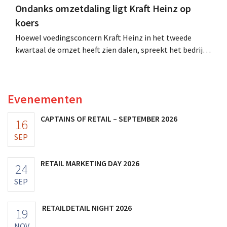
Ondanks omzetdaling ligt Kraft Heinz op
koers
Hoewel voedingsconcern Kraft Heinz in het tweede
kwartaal de omzet heeft zien dalen, spreekt het bedrijf
toch van beter dan verwachte resultaten. De
multinational verhoogt de investeringen en de
vooruitzichten.
Evenementen
CAPTAINS OF RETAIL – SEPTEMBER 2026
16
SEP
RETAIL MARKETING DAY 2026
24
SEP
RETAILDETAIL NIGHT 2026
19
NOV