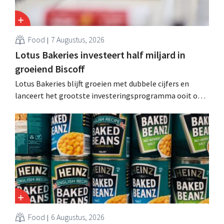
Food
7 Augustus, 2026
Lotus Bakeries investeert half miljard in
groeiend Biscoff
Lotus Bakeries blijft groeien met dubbele cijfers en
lanceert het grootste investeringsprogramma ooit om
de productiecapaciteit voor Biscoff uit te breiden: “We
moeten dit momentum grijpen”.
Food
6 Augustus, 2026