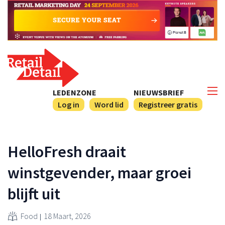
LEDENZONE
NIEUWSBRIEF
Log in
Word lid
Registreer gratis
HelloFresh draait
winstgevender, maar groei
blijft uit
Food
18 Maart, 2026