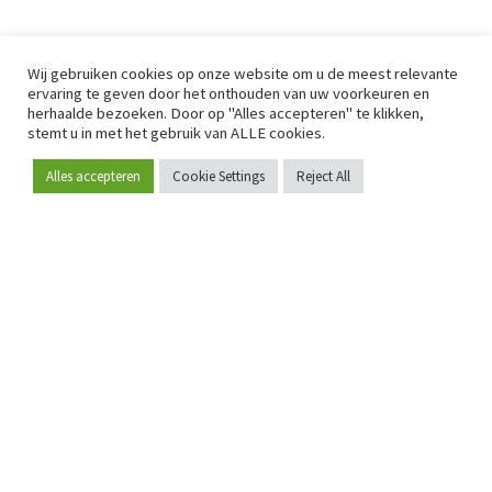
Wij gebruiken cookies op onze website om u de meest relevante
ervaring te geven door het onthouden van uw voorkeuren en
herhaalde bezoeken. Door op "Alles accepteren" te klikken,
stemt u in met het gebruik van ALLE cookies.
Alles accepteren
Cookie Settings
Reject All
Word lid
Sinds 2009 is RetailDetail hét toonaangevende B2B-
platform voor retail in Europa.
Als "100% trusted medium" en sterke retailcommunity biedt
RetailDetail professionals dagelijks betrouwbaar nieuws,
scherpe inzichten en relevante analyses uit de sector.