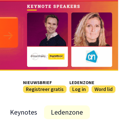
NIEUWSBRIEF
LEDENZONE
Registreer gratis
Log in
Word lid
Keynotes
Ledenzone