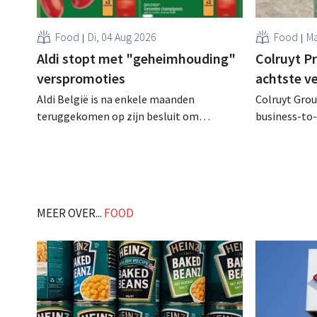
Food
Di, 04 Aug 2026
Food
Ma
Aldi stopt met "geheimhouding"
Colruyt P
verspromoties
achtste v
Aldi België is na enkele maanden
Colruyt Group
teruggekomen op zijn besluit om
business-to-
folderpromoties voor verse producten op
augustus ope
zijn website geheim te houden tot de
vestiging va
zondag voor ze in werking treden: "Onze
winkelformul
klanten willen goed geïnformeerd
worden." .
MEER OVER...
FOOD