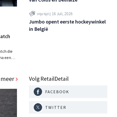
16 Juli, 2026
Vrije tijd
Jumbo opent eerste hockeywinkel
in België
atch
tch die
na een
jaar hun
. Al is
panden
 meer
Volg RetailDetail
FACEBOOK
TWITTER