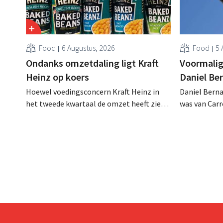
Food
6 Augustus, 2026
Food
5 
Ondanks omzetdaling ligt Kraft
Voormalig
Heinz op koers
Daniel Be
Hoewel voedingsconcern Kraft Heinz in
Daniel Berna
het tweede kwartaal de omzet heeft zien
was van Carre
dalen, spreekt het bedrijf toch van beter
augustus ove
dan verwachte resultaten. De
international
multinational verhoogt de investeringen
realiseerde 
en de vooruitzichten.
nam toenmal
over.