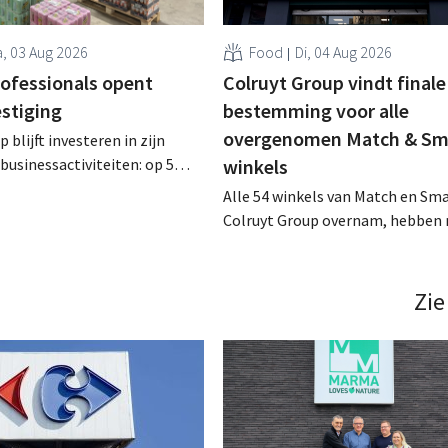
, 03 Aug 2026
Food
Di, 04 Aug 2026
rofessionals opent
Colruyt Group vindt finale
estiging
bestemming voor alle
overgenomen Match & Sm
 blijft investeren in zijn
businessactiviteiten: op 5
winkels
nt in Alleur de achtste
Alle 54 winkels van Match en Sma
n Colruyt Professionals, de
Colruyt Group overnam, hebben 
e die zich uitsluitend richt op
intensief traject van tweeënhalf 
professionele klanten. .
definitieve bestemming gevonden
die bestemming voor sommige 
Zie
een sluiting. .