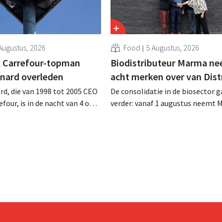
Augustus, 2026
Food
5 Augustus, 2026
 Carrefour-topman
Biodistributeur Marma n
rnard overleden
acht merken over van Dist
rd, die van 1998 tot 2005 CEO
De consolidatie in de biosector g
four, is in de nacht van 4 op 5
verder: vanaf 1 augustus neemt 
rleden. Hij versterkte de
Tienen de distributie over van ac
e activiteiten van de retailer,
ecologische voedingsmerken va
de fusie met Promodès en
Distribio. Beide bedrijven willen 
ig Belgisch marktleider GB
sterker op hun kernactiviteiten
concentreren.