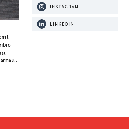
INSTAGRAM
LINKEDIN
eemt
ribio
aat
Marma uit
ht
n
zich zo