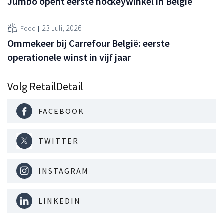
Jumbo opent eerste hockeywinkel in België
23 Juli, 2026
Food
Ommekeer bij Carrefour België: eerste
operationele winst in vijf jaar
Volg RetailDetail
FACEBOOK
TWITTER
INSTAGRAM
LINKEDIN