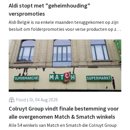
Aldi stopt met "geheimhouding"
verspromoties
Aldi België is na enkele maanden teruggekomen op zijn
besluit om folderpromoties voor verse producten op zijn
website geheim te houden tot de zondag voor ze in
werking treden: "Onze klanten willen goed
geïnformeerd worden." .
Food
Di, 04 Aug 2026
Colruyt Group vindt finale bestemming voor
alle overgenomen Match & Smatch winkels
Alle 54 winkels van Match en Smatch die Colruyt Group