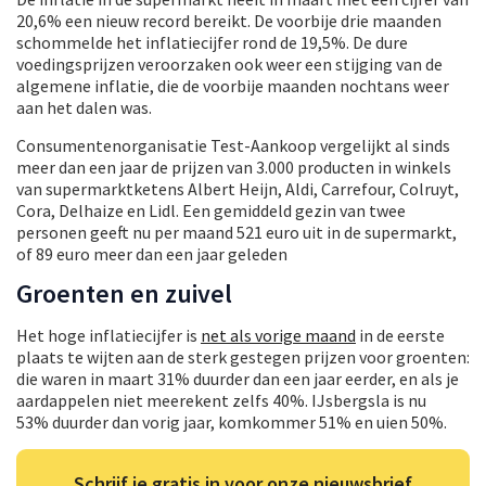
20,6% een nieuw record bereikt. De voorbije drie maanden
schommelde het inflatiecijfer rond de 19,5%. De dure
voedingsprijzen veroorzaken ook weer een stijging van de
algemene inflatie, die de voorbije maanden nochtans weer
aan het dalen was.
Consumentenorganisatie Test-Aankoop vergelijkt al sinds
meer dan een jaar de prijzen van 3.000 producten in winkels
van supermarktketens Albert Heijn, Aldi, Carrefour, Colruyt,
Cora, Delhaize en Lidl. Een gemiddeld gezin van twee
personen geeft nu per maand 521 euro uit in de supermarkt,
of 89 euro meer dan een jaar geleden
Groenten en zuivel
Het hoge inflatiecijfer is
net als vorige maand
in de eerste
plaats te wijten aan de sterk gestegen prijzen voor groenten:
die waren in maart 31% duurder dan een jaar eerder, en als je
aardappelen niet meerekent zelfs 40%. IJsbergsla is nu
53% duurder dan vorig jaar, komkommer 51% en uien 50%.
Schrijf je gratis in voor onze nieuwsbrief