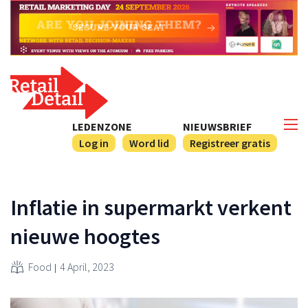
LEDENZONE
NIEUWSBRIEF
Log in
Word lid
Registreer gratis
Inflatie in supermarkt verkent
nieuwe hoogtes
Food
4 April, 2023