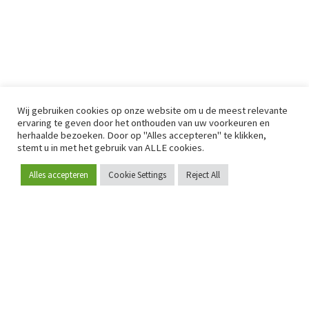
Wij gebruiken cookies op onze website om u de meest relevante
ervaring te geven door het onthouden van uw voorkeuren en
herhaalde bezoeken. Door op "Alles accepteren" te klikken,
stemt u in met het gebruik van ALLE cookies.
Alles accepteren
Cookie Settings
Reject All
Word lid
Sinds 2009 is RetailDetail hét toonaangevende B2B-