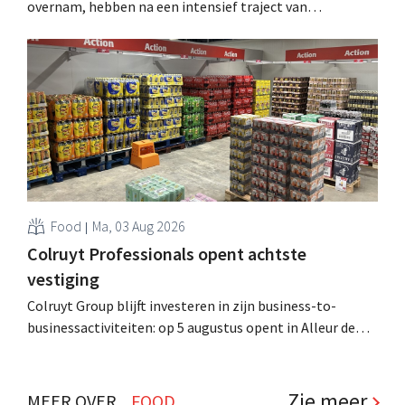
overnam, hebben na een intensief traject van
tweeënhalf jaar hun definitieve bestemming gevonden.
Al is die bestemming voor sommige panden een sluiting.
.
Food
Ma, 03 Aug 2026
Colruyt Professionals opent achtste
vestiging
Colruyt Group blijft investeren in zijn business-to-
businessactiviteiten: op 5 augustus opent in Alleur de
achtste vestiging van Colruyt Professionals, de
winkelformule die zich uitsluitend richt op professionele
klanten. .
Zie meer
MEER OVER...
FOOD