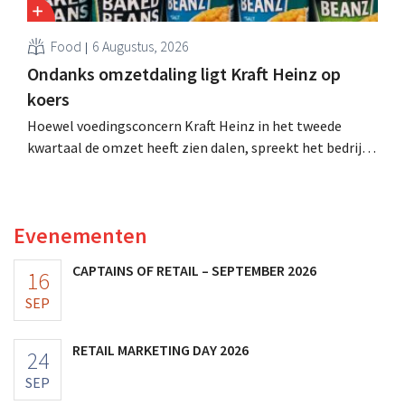
Food
6 Augustus, 2026
Ondanks omzetdaling ligt Kraft Heinz op
koers
Hoewel voedingsconcern Kraft Heinz in het tweede
kwartaal de omzet heeft zien dalen, spreekt het bedrijf
toch van beter dan verwachte resultaten. De
multinational verhoogt de investeringen en de
vooruitzichten.
Evenementen
CAPTAINS OF RETAIL – SEPTEMBER 2026
16
SEP
RETAIL MARKETING DAY 2026
24
SEP