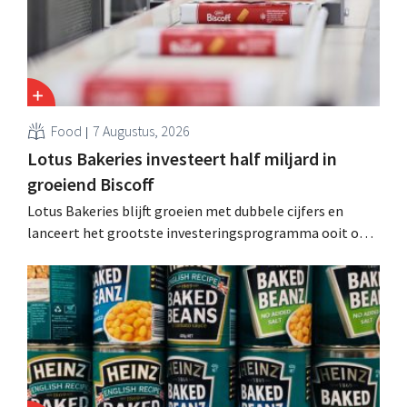
Food
7 Augustus, 2026
Lotus Bakeries investeert half miljard in
groeiend Biscoff
Lotus Bakeries blijft groeien met dubbele cijfers en
lanceert het grootste investeringsprogramma ooit om
de productiecapaciteit voor Biscoff uit te breiden: “We
moeten dit momentum grijpen”.