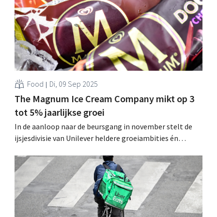
Food
Di, 09 Sep 2025
The Magnum Ice Cream Company mikt op 3
tot 5% jaarlijkse groei
In de aanloop naar de beursgang in november stelt de
ijsjesdivisie van Unilever heldere groeiambities én
bezuinigingsplannen voorop. Het afgesplitste bedrijf is
goed voor meer dan een vijfde van de wereldwijde
ijsjesmarkt. .