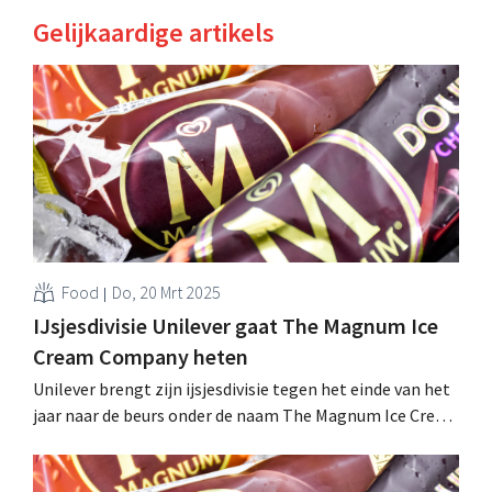
Gelijkaardige artikels
Food
Do, 20 Mrt 2025
IJsjesdivisie Unilever gaat The Magnum Ice
Cream Company heten
Unilever brengt zijn ijsjesdivisie tegen het einde van het
jaar naar de beurs onder de naam The Magnum Ice Cream
Company. Intussen ligt het bedrijf opnieuw overhoop
met het activistische merk Ben & Jerry’s. .