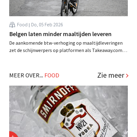
Food
Do, 05 Feb 2026
Belgen laten minder maaltijden leveren
De aankomende btw-verhoging op maaltijdleveringen
zet de schijnwerpers op platformen als Takeaway.com,
Deliveroo en Uber Eats. Maar hoe diep zijn ze eigenlijk
geworteld in het dagelijkse leven van Belgische
gezinnen? En wie maakt er het vaakst gebruik van? .
Zie meer
MEER OVER...
FOOD