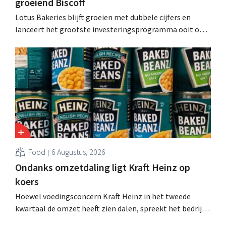
groeiend Biscoff
Lotus Bakeries blijft groeien met dubbele cijfers en
lanceert het grootste investeringsprogramma ooit om
de productiecapaciteit voor Biscoff uit te breiden: “We
moeten dit momentum grijpen”.
Food
6 Augustus, 2026
Ondanks omzetdaling ligt Kraft Heinz op
koers
Hoewel voedingsconcern Kraft Heinz in het tweede
kwartaal de omzet heeft zien dalen, spreekt het bedrijf
toch van beter dan verwachte resultaten. De