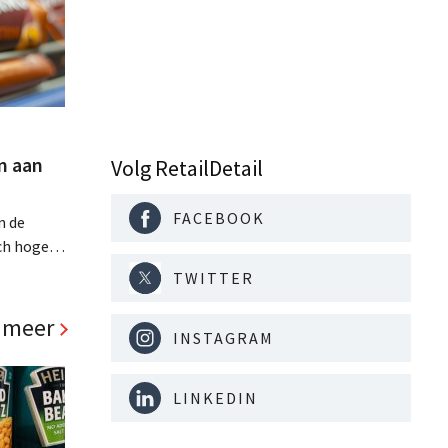
n aan
Volg RetailDetail
FACEBOOK
n de
ch hoge
 Het
TWITTER
s, Senseo
et
 meer
INSTAGRAM
alsnog. .
LINKEDIN