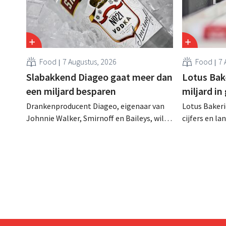
Food
7 Augustus, 2026
Food
7 
Slabakkend Diageo gaat meer dan
Lotus Bake
een miljard besparen
miljard in
Drankenproducent Diageo, eigenaar van
Lotus Bakeri
Johnnie Walker, Smirnoff en Baileys, wil
cijfers en l
na een omzetdaling fors in de kosten
investering
snijden en tegelijk investeren in groei voor
productiecap
onder andere Guiness en voorgemixte
breiden: “
cocktails.
grijpen”.