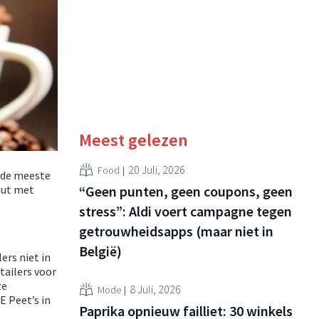
Meest gelezen
20 Juli, 2026
Food
n de meeste
uut met
“Geen punten, geen coupons, geen
stress”: Aldi voert campagne tegen
getrouwheidsapps (maar niet in
België)
rs niet in
tailers voor
ze
8 Juli, 2026
Mode
E Peet’s in
Paprika opnieuw failliet: 30 winkels