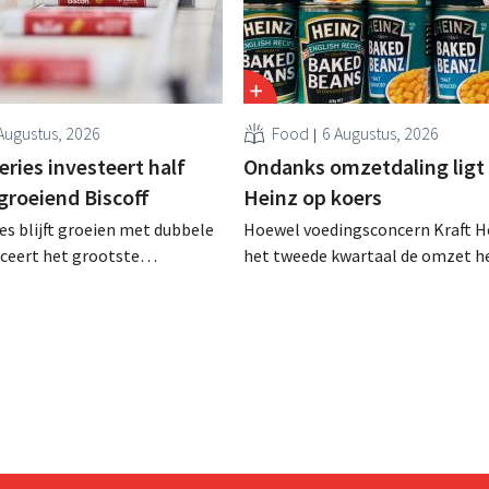
Augustus, 2026
Food
6 Augustus, 2026
ries investeert half
Ondanks omzetdaling ligt 
 groeiend Biscoff
Heinz op koers
es blijft groeien met dubbele
Hoewel voedingsconcern Kraft He
anceert het grootste
het tweede kwartaal de omzet he
sprogramma ooit om de
dalen, spreekt het bedrijf toch v
aciteit voor Biscoff uit te
dan verwachte resultaten. De
We moeten dit momentum
multinational verhoogt de inves
en de vooruitzichten.