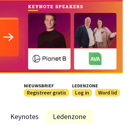
NIEUWSBRIEF
LEDENZONE
Registreer gratis
Log in
Word lid
Keynotes
Ledenzone