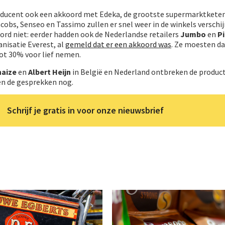
oducent ook een akkoord met Edeka, de grootste supermarktketen
cobs, Senseo en Tassimo zullen er snel weer in de winkels verschi
oord niet: eerder hadden ook de Nederlandse retailers
Jumbo
en
Pi
anisatie Everest, al
gemeld dat er een akkoord was
. Ze moesten da
ot 30% voor lief nemen.
haize
en
Albert Heijn
in België en Nederland ontbreken de produc
en de gesprekken nog.
Schrijf je gratis in voor onze nieuwsbrief