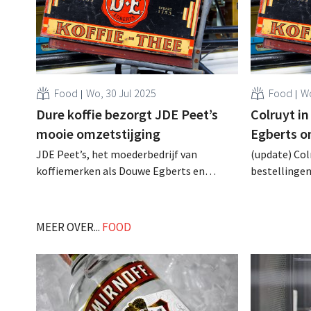
Food
Wo, 30 Jul 2025
Food
Wo
Dure koffie bezorgt JDE Peet’s
Colruyt i
mooie omzetstijging
Egberts o
JDE Peet’s, het moederbedrijf van
(update) Col
koffiemerken als Douwe Egberts en
bestellingen
Jacobs, kan profiteren van de sterke
stop bij JDE
prijsstijgingen voor koffie: ondanks
Douwe Egber
prijsconflicten met supermarktketens
supermarkt
MEER OVER...
FOOD
gaan omzet én winst erop vooruit. .
prijsstijgin
de hele sect
weersomstan