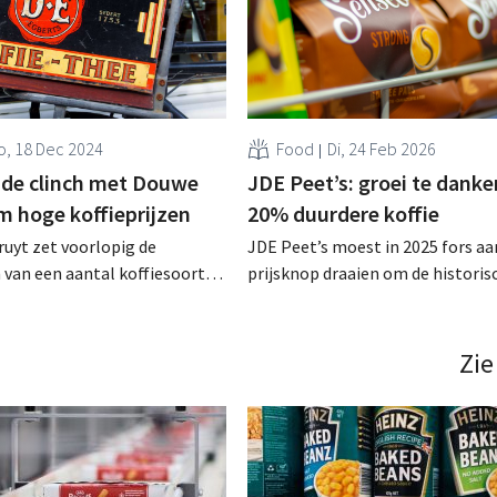
, 18 Dec 2024
Food
Di, 24 Feb 2026
n de clinch met Douwe
JDE Peet’s: groei te danke
m hoge koffieprijzen
20% duurdere koffie
ruyt zet voorlopig de
JDE Peet’s moest in 2025 fors aa
 van een aantal koffiesoorten
prijsknop draaien om de historis
 Peet’s, het moederbedrijf van
koffieboonprijzen op te vangen.
ts en Jacqmotte. De
moederbedrijf van Douwe Egbert
keten noemt de
en L’OR verhoogde zijn prijzen m
Zie
gen "buitensporig", al kampt
gemiddeld 19,5%. Ondanks een
or met slechte
volumedaling, steeg de omzet zo 
digheden en misoogsten. .