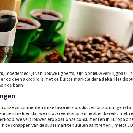
’s
, moederbedrijf van Douwe Egberts, zijn opnieuw verkrijgbaar i
er ook een akkoord is met de Duitse marktleider
Edeka
. Het disp
van de baan.
ingen
 onze consumenten onze favoriete producten bij sommige retaile
te kunnen melden dat we nu overeenkomsten hebben bereikt met re
verkoop. We vertrouwen erop dat onze consumenten in Europa on
in de schappen van de supermarkten zullen aantreffen”, meldt JD