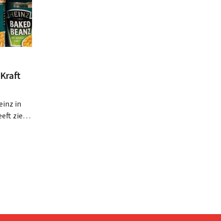
Kraft
inz in
eft zien
an beter
teringen