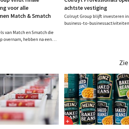
g voor alle
achtste vestiging
men Match & Smatch
Colruyt Group blijft investeren in
business-to-businessactiviteiten
augustus opent in Alleur de acht
els van Match en Smatch die
vestiging van Colruyt Professiona
up overnam, hebben na een
winkelformule die zich uitsluiten
aject van tweeënhalf jaar hun
professionele klanten. .
bestemming gevonden. Al is
ming voor sommige panden
Zie
een sluiting. .