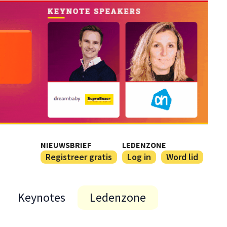
NIEUWSBRIEF
LEDENZONE
Registreer gratis
Log in
Word lid
Keynotes
Ledenzone