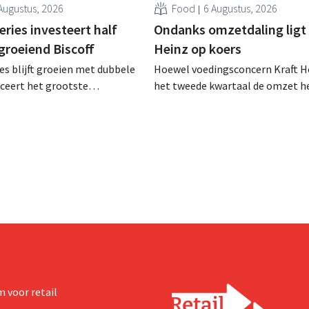
Augustus, 2026
Food
6 Augustus, 2026
ries investeert half
Ondanks omzetdaling ligt 
 groeiend Biscoff
Heinz op koers
es blijft groeien met dubbele
Hoewel voedingsconcern Kraft He
anceert het grootste
het tweede kwartaal de omzet he
sprogramma ooit om de
dalen, spreekt het bedrijf toch v
aciteit voor Biscoff uit te
dan verwachte resultaten. De
We moeten dit momentum
multinational verhoogt de inves
en de vooruitzichten.
 voor retail