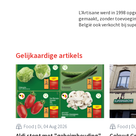
L’Artisane werd in 1998 opg
gemaakt, zonder toevoeging
België ook verkocht bij sup
Gelijkaardige artikels
Food
Di, 04 Aug 2026
Food
Di
Aldi stopt met "geheimhouding"
Colruyt Gr