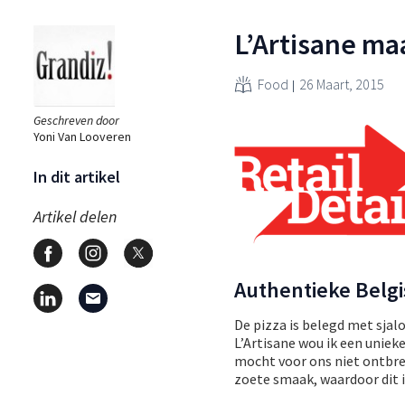
L’Artisane ma
Food
26 Maart, 2015
Geschreven door
Yoni Van Looveren
In dit artikel
Artikel delen
Authentieke Belgi
De pizza is belegd met sja
L’Artisane wou ik een unie
mocht voor ons niet ontbrek
zoete smaak, waardoor dit i