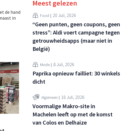
Meest gelezen
met de hand
20 Juli, 2026
Food
naast in
“Geen punten, geen coupons, geen
stress”: Aldi voert campagne tegen
getrouwheidsapps (maar niet in
België)
8 Juli, 2026
Mode
Paprika opnieuw failliet: 30 winkels
dicht
16 Juli, 2026
Algemeen
Voormalige Makro-site in
Machelen leeft op met de komst
van Colos en Delhaize
nt