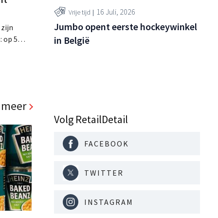
16 Juli, 2026
Vrije tijd
Jumbo opent eerste hockeywinkel
 zijn
: op 5
in België
ste
ls, de
d richt op
 meer
Volg RetailDetail
FACEBOOK
TWITTER
INSTAGRAM