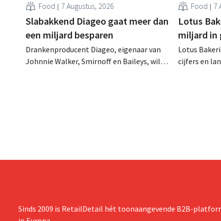
Food
7 Augustus, 2026
Food
7 
Slabakkend Diageo gaat meer dan
Lotus Bake
een miljard besparen
miljard in
Drankenproducent Diageo, eigenaar van
Lotus Bakeri
Johnnie Walker, Smirnoff en Baileys, wil
cijfers en l
na een omzetdaling fors in de kosten
investering
snijden en tegelijk investeren in groei voor
productiecap
onder andere Guiness en voorgemixte
breiden: “
cocktails.
grijpen”.
Sinds 2009 is RetailDetail hét toonaangevende B2B-platform
in Europa.