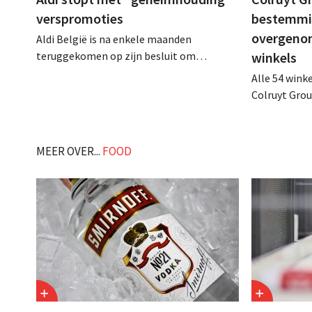
verspromoties
bestemmin
overgeno
Aldi België is na enkele maanden
teruggekomen op zijn besluit om
winkels
folderpromoties voor verse producten op
Alle 54 wink
zijn website geheim te houden tot de
Colruyt Gro
zondag voor ze in werking treden: "Onze
intensief tr
klanten willen goed geïnformeerd
definitieve 
worden." .
die bestem
MEER OVER...
FOOD