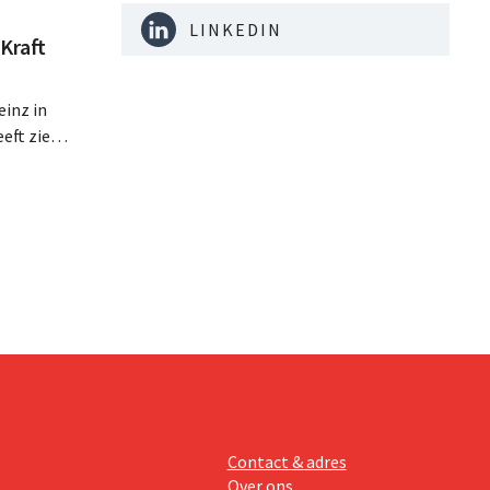
LINKEDIN
Kraft
inz in
eft zien
an beter
teringen
Contact & adres
Over ons