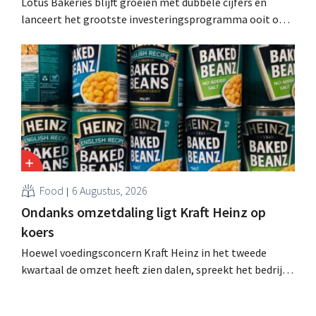
Lotus Bakeries blijft groeien met dubbele cijfers en
lanceert het grootste investeringsprogramma ooit om
de productiecapaciteit voor Biscoff uit te breiden: “We
moeten dit momentum grijpen”.
Food
6 Augustus, 2026
Ondanks omzetdaling ligt Kraft Heinz op
koers
Hoewel voedingsconcern Kraft Heinz in het tweede
kwartaal de omzet heeft zien dalen, spreekt het bedrijf
toch van beter dan verwachte resultaten. De
multinational verhoogt de investeringen en de