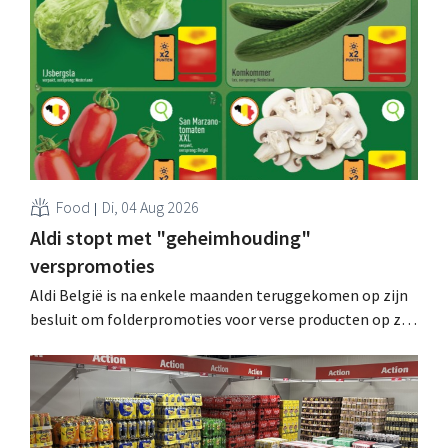
Food
Di, 04 Aug 2026
Aldi stopt met "geheimhouding"
verspromoties
Aldi België is na enkele maanden teruggekomen op zijn
besluit om folderpromoties voor verse producten op zijn
website geheim te houden tot de zondag voor ze in
werking treden: "Onze klanten willen goed
geïnformeerd worden." .