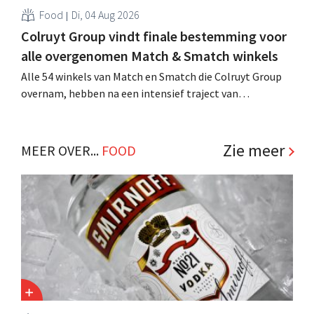
Food
Di, 04 Aug 2026
Colruyt Group vindt finale bestemming voor
alle overgenomen Match & Smatch winkels
Alle 54 winkels van Match en Smatch die Colruyt Group
overnam, hebben na een intensief traject van
tweeënhalf jaar hun definitieve bestemming gevonden.
Al is die bestemming voor sommige panden een sluiting.
.
Zie meer
MEER OVER...
FOOD