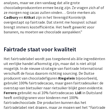
analyses, maar we zien vandaag dat alle grote
chocoladeproducenten ermee bezig zijn. Ze vragen zich af of
ze morgen nog cacao zullen vinden… Grote merken als
Cadbury
en
Kitkat
zijn in het Verenigd Koninkrijk
overgestapt op fairtrade. Dat stemt me hoopvol: schaal
brengt immers kostefficiëntie. Het heeft gewerkt voor
bananen, nu moeten we chocolade aanpakken.”
Fairtrade staat voor kwaliteit
Het fairtradelabel wordt pas toegekend als àlle ingrediënten
uit eerlijke handel afkomstig zijn, maar dat is niet altijd
mogelijk. In de nieuwe strategie van Fairtrade International
verschuift de focus daarom richting sourcing. De Duitse
producent van chocoladefiguren
Riegelein
bijvoorbeeld,
gebruikt 100% fairtradecacao, maar geen fairtradesuiker: de
overstap van bietsuiker naar rietsuiker blijkt geen evidentie.
Ferrero
gebruikt nu al 10% fairtradecacao.
Lidl
in Duitsland
heeft ontbijtgranen voor kinderen met 100%
fairtradechocolade. Die producten kunnen dus het
fairtradelabel niet dragen, maar ze mogen wel het “Fairtrade