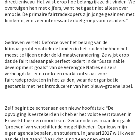
directieniveau. Het wijst erop hoe belangrijk ze dit vinden. We
overtuigen hen met cijfers, want het gaat niet alleen over
emotie. De primaire fairtradekopers zijn jonge gezinnen met
kinderen, een zeer interessante doelgroep voor retailers.”
Gedreven vertelt Deforce over het belang van de
klimaatproblematiek: de landen in het zuiden hebben het
meest te lijden onder de klimaatverandering. Ze wijst erop
dat de fairtradeaanpak perfect kadert in de “Sustainable
development goals” van de Verenigde Naties en ze is
verheugd dat er nu ook een markt ontstaat voor
fairtradeproducten in het zuiden, waar de organisatie
gestart is met het introduceren van het blauw-groene label.
Zelf begint ze echter aan een nieuw hoofdstuk: “De
opvolging is verzekerd en ik heb er het volste vertrouwen in.
Er werkt hier een mooi team. Gedurende zes maanden ga ik
‘proeven’ van verschillende mogelijkheden. Opnieuw mijn
eigen agenda bepalen, en studeren. In januari 2017 wil ik weer
aan de slag gaan.” Waar, dat is nog een open vraag…