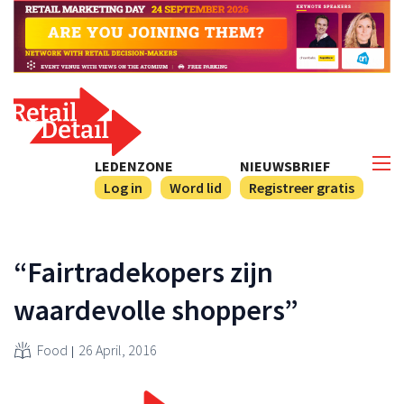
LEDENZONE
NIEUWSBRIEF
Log in
Word lid
Registreer gratis
“Fairtradekopers zijn
waardevolle shoppers”
Food
26 April, 2016