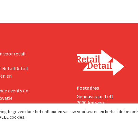
 voor retail
 RetailDetail
ten en
Postadres
nde events en
Genuastraat 1/41
ovatie
2000 Antwerp
aring te geven door het onthouden van uw voorkeuren en herhaalde bezoe
 ALLE cookies.