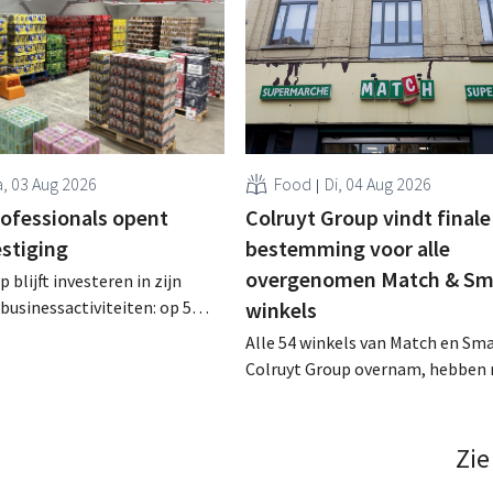
, 03 Aug 2026
Food
Di, 04 Aug 2026
rofessionals opent
Colruyt Group vindt finale
estiging
bestemming voor alle
overgenomen Match & Sm
 blijft investeren in zijn
businessactiviteiten: op 5
winkels
nt in Alleur de achtste
Alle 54 winkels van Match en Sma
n Colruyt Professionals, de
Colruyt Group overnam, hebben 
e die zich uitsluitend richt op
intensief traject van tweeënhalf 
professionele klanten. .
definitieve bestemming gevonden
die bestemming voor sommige 
Zie
een sluiting. .