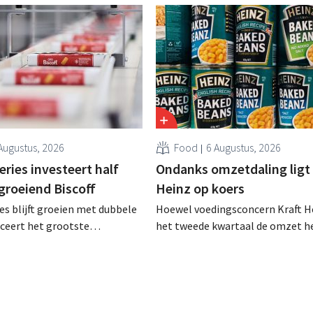
Augustus, 2026
Food
6 Augustus, 2026
ries investeert half
Ondanks omzetdaling ligt 
 groeiend Biscoff
Heinz op koers
es blijft groeien met dubbele
Hoewel voedingsconcern Kraft He
anceert het grootste
het tweede kwartaal de omzet he
sprogramma ooit om de
dalen, spreekt het bedrijf toch v
aciteit voor Biscoff uit te
dan verwachte resultaten. De
We moeten dit momentum
multinational verhoogt de inves
en de vooruitzichten.