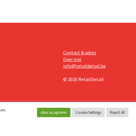
Contact & adres
Over ons
info@retaildetail.be
© 2026 RetailDetail
ken.
Alles accepteren
Cookie Settings
Reject All