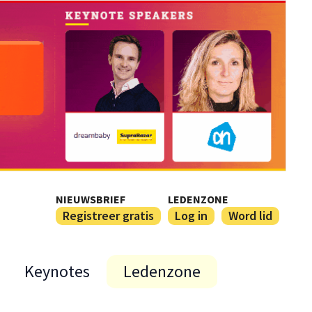
NIEUWSBRIEF
LEDENZONE
Registreer gratis
Log in
Word lid
Keynotes
Ledenzone