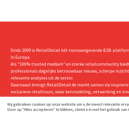
Sinds 2009 is RetailDetail hét toonaangevende B2B-platform
in Europa.
Als "100% trusted medium" en sterke retailcommunity biedt
professionals dagelijks betrouwbaar nieuws, scherpe inzich
relevante analyses uit de sector.
Daarnaast brengt RetailDetail de markt samen via inspirere
exclusieve retailtours, waar kennisdeling, netwerking en inn
centraal staan.
Wij gebruiken cookies op onze website om u de meest relevante erv
Door op "Alles accepteren" te klikken, stemt u in met het gebruik van