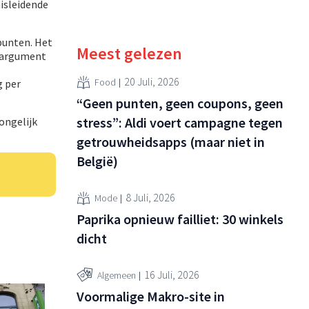
isleidende
punten. Het
Meest gelezen
t argument
20 Juli, 2026
Food
g per
“Geen punten, geen coupons, geen
stress”: Aldi voert campagne tegen
ongelijk
getrouwheidsapps (maar niet in
België)
8 Juli, 2026
Mode
Paprika opnieuw failliet: 30 winkels
dicht
16 Juli, 2026
Algemeen
Voormalige Makro-site in