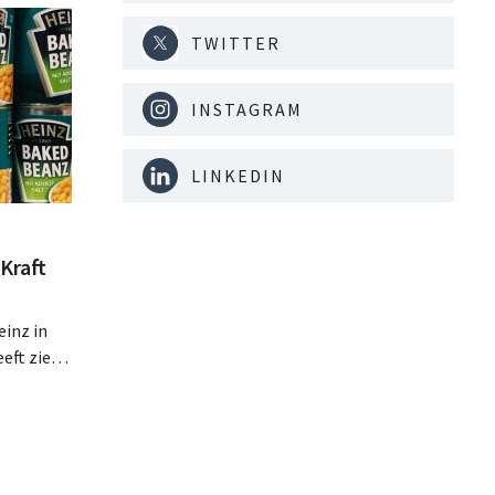
TWITTER
INSTAGRAM
LINKEDIN
Kraft
inz in
eft zien
an beter
teringen