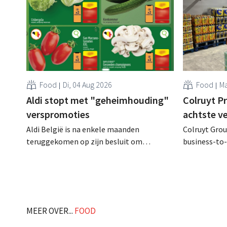
Food
Di, 04 Aug 2026
Food
Ma
Aldi stopt met "geheimhouding"
Colruyt P
verspromoties
achtste v
Aldi België is na enkele maanden
Colruyt Group
teruggekomen op zijn besluit om
business-to-
folderpromoties voor verse producten op
augustus ope
zijn website geheim te houden tot de
vestiging va
zondag voor ze in werking treden: "Onze
winkelformul
klanten willen goed geïnformeerd
worden." .
MEER OVER...
FOOD