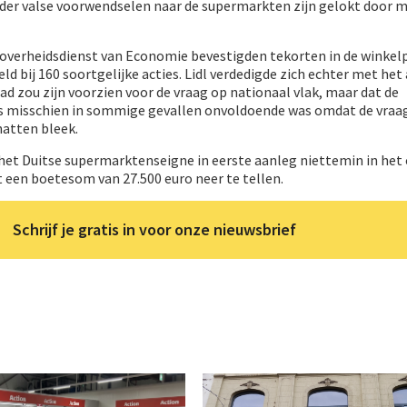
der valse voorwendselen naar de supermarkten zijn gelokt door m
e overheidsdienst van Economie bevestigden tekorten in de winkel
ld bij 160 soortgelijke acties. Lidl verdedigde zich echter met he
ad zou zijn voorzien voor de vraag op nationaal vlak, maar dat de
s misschien in sommige gevallen onvoldoende was omdat de vraa
hatten bleek.
het Duitse supermarktenseigne in eerste aanleg niettemin in het 
ht een boetesom van 27.500 euro neer te tellen.
Schrijf je gratis in voor onze nieuwsbrief