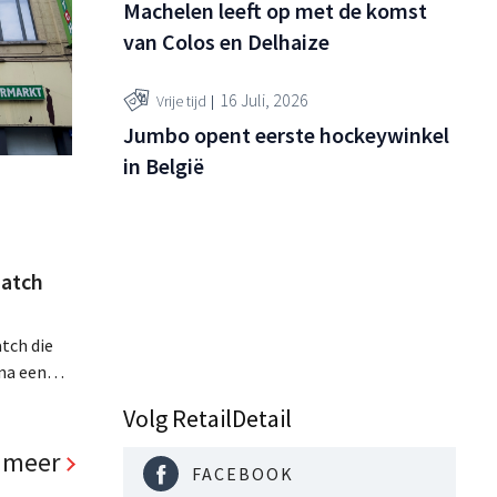
Machelen leeft op met de komst
van Colos en Delhaize
16 Juli, 2026
Vrije tijd
Jumbo opent eerste hockeywinkel
in België
atch
tch die
na een
jaar hun
Volg RetailDetail
. Al is
panden
 meer
FACEBOOK