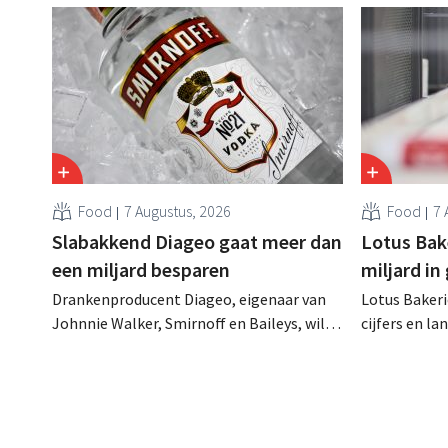
Food
7 Augustus, 2026
Food
7 
Slabakkend Diageo gaat meer dan
Lotus Bake
een miljard besparen
miljard in
Drankenproducent Diageo, eigenaar van
Lotus Bakeri
Johnnie Walker, Smirnoff en Baileys, wil
cijfers en l
na een omzetdaling fors in de kosten
investering
snijden en tegelijk investeren in groei voor
productiecap
onder andere Guiness en voorgemixte
breiden: “
cocktails.
grijpen”.