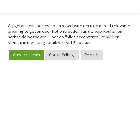
Wij gebruiken cookies op onze website om u de meest relevante
ervaring te geven door het onthouden van uw voorkeuren en
herhaalde bezoeken. Door op "Alles accepteren" te klikken,
stemt u in met het gebruik van ALLE cookies.
Alles accepteren
Cookie Settings
Reject All
Word lid
Sinds 2009 is RetailDetail hét toonaangevende B2B-
platform voor retail in Europa.
Als "100% trusted medium" en sterke retailcommunity biedt
RetailDetail professionals dagelijks betrouwbaar nieuws,