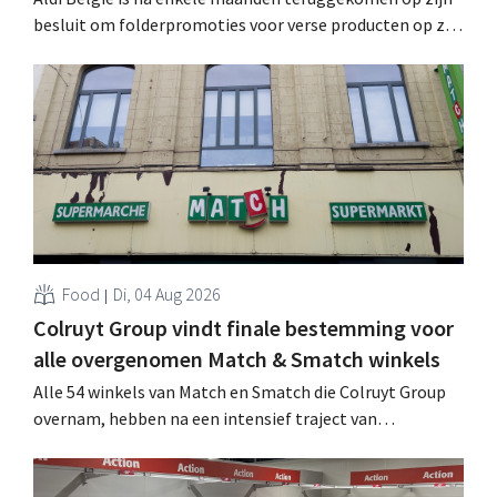
besluit om folderpromoties voor verse producten op zijn
website geheim te houden tot de zondag voor ze in
werking treden: "Onze klanten willen goed
geïnformeerd worden." .
Food
Di, 04 Aug 2026
Colruyt Group vindt finale bestemming voor
alle overgenomen Match & Smatch winkels
Alle 54 winkels van Match en Smatch die Colruyt Group
overnam, hebben na een intensief traject van
tweeënhalf jaar hun definitieve bestemming gevonden.
Al is die bestemming voor sommige panden een sluiting.