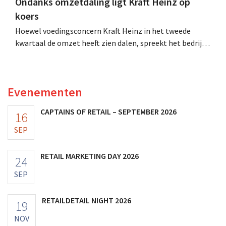
Ondanks omzetdaling ligt Kraft Heinz op
koers
Hoewel voedingsconcern Kraft Heinz in het tweede
kwartaal de omzet heeft zien dalen, spreekt het bedrijf
toch van beter dan verwachte resultaten. De
multinational verhoogt de investeringen en de
vooruitzichten.
Evenementen
CAPTAINS OF RETAIL – SEPTEMBER 2026
16
SEP
RETAIL MARKETING DAY 2026
24
SEP
RETAILDETAIL NIGHT 2026
19
NOV