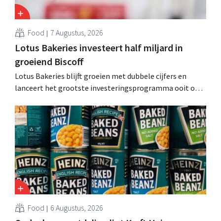
Food
7 Augustus, 2026
Lotus Bakeries investeert half miljard in
groeiend Biscoff
Lotus Bakeries blijft groeien met dubbele cijfers en
lanceert het grootste investeringsprogramma ooit om
de productiecapaciteit voor Biscoff uit te breiden: “We
moeten dit momentum grijpen”.
Food
6 Augustus, 2026