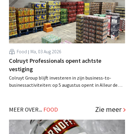
.
Food
Ma, 03 Aug 2026
Colruyt Professionals opent achtste
vestiging
Colruyt Group blijft investeren in zijn business-to-
businessactiviteiten: op 5 augustus opent in Alleur de
achtste vestiging van Colruyt Professionals, de
winkelformule die zich uitsluitend richt op professionele
klanten. .
Zie meer
MEER OVER...
FOOD