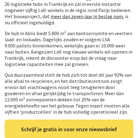
26 logistieke hubs in Frankrijk en zal in eerste instantie
ongeveer vijftig Lidl-winkels in de regio rond Parijs bedienen.
Het bouwproject, dat
meer dan zeven jaar in beslag nam
, is
nu officieel ingehuldigd.
De hub in Ablis biedt 5.800 m² aan kantoorruimte en veertien
laad- en loskades. Dagelijks zouden er volgens LSA
9.000 pallets binnenkomen, wekelijks gaan er 10.000 weer
naar buiten. Aangezien Lidl nog nieuwe winkels wil openen in
Frankrijk, rekent de discounter erop dat de vraag naar
logistieke capaciteiten mee zal groeien.
Qua duurzaamheid stelt de hub zich tot doel dit jaar 92% van
alle afval te recycleren, en het distributiecentrum zorgt
ervoor dat vrachtwagens nooit leeg terugkeren door
goederen en afval gelijktijdig te transporteren. Meer dan
12.000 m² zonnepanelen dekken tot 25% van de
energiebehoefte van het gebouw. Tegen maart moeten alle
vijftien ‘productcellen’ in de hub volledig operationeel zijn.
Schrijf je gratis in voor onze nieuwsbrief