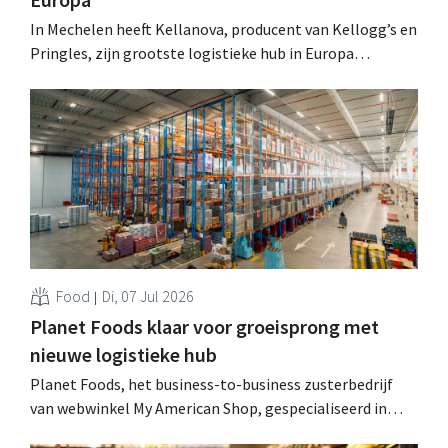
In Mechelen heeft Kellanova, producent van Kellogg’s en
Pringles, zijn grootste logistieke hub in Europa
geopend. De schaal van het project verklapt de enorme
groeiambities voor het bedrijf. .
Food
Di, 07 Jul 2026
Planet Foods klaar voor groeisprong met
nieuwe logistieke hub
Planet Foods, het business-to-business zusterbedrijf
van webwinkel My American Shop, gespecialiseerd in
trendy etnische voeding, neemt een nieuw logistiek