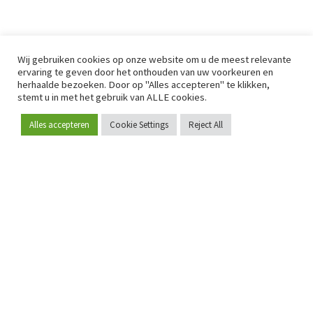
Wij gebruiken cookies op onze website om u de meest relevante
ervaring te geven door het onthouden van uw voorkeuren en
herhaalde bezoeken. Door op "Alles accepteren" te klikken,
stemt u in met het gebruik van ALLE cookies.
Alles accepteren
Cookie Settings
Reject All
Word lid
Sinds 2009 is RetailDetail hét toonaangevende B2B-
platform voor retail in Europa.
Als "100% trusted medium" en sterke retailcommunity biedt
RetailDetail professionals dagelijks betrouwbaar nieuws,