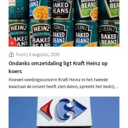
Food
6 Augustus, 2026
Ondanks omzetdaling ligt Kraft Heinz op
koers
Hoewel voedingsconcern Kraft Heinz in het tweede
kwartaal de omzet heeft zien dalen, spreekt het bedrijf
toch van beter dan verwachte resultaten. De
multinational verhoogt de investeringen en de
vooruitzichten.