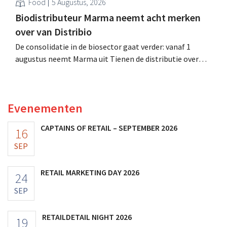
Food
5 Augustus, 2026
Biodistributeur Marma neemt acht merken
over van Distribio
De consolidatie in de biosector gaat verder: vanaf 1
augustus neemt Marma uit Tienen de distributie over
van acht ecologische voedingsmerken van Distribio.
Beide bedrijven willen zich zo sterker op hun
kernactiviteiten concentreren.
Evenementen
CAPTAINS OF RETAIL – SEPTEMBER 2026
16
SEP
RETAIL MARKETING DAY 2026
24
SEP
RETAILDETAIL NIGHT 2026
19