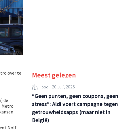
tro over te
Meest gelezen
20 Juli, 2026
Food
“Geen punten, geen coupons, geen
n) de
stress”: Aldi voert campagne tegen
l Metro
getrouwheidsapps (maar niet in
 kansen
België)
egt Nolf