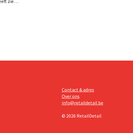
eft zien
an beter
teringen
Contact & adres
Over ons
info@retaildetail.be
© 2026 RetailDetail