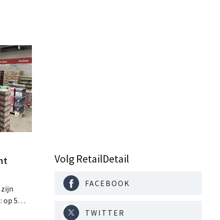
Volg RetailDetail
nt
FACEBOOK
 zijn
: op 5
ste
TWITTER