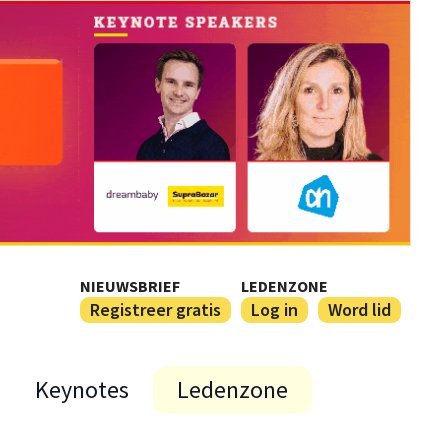
NIEUWSBRIEF
LEDENZONE
Registreer gratis
Log in
Word lid
Keynotes
Ledenzone