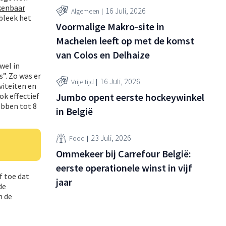
 kenbaar
16 Juli, 2026
Algemeen
bleek het
Voormalige Makro-site in
Machelen leeft op met de komst
van Colos en Delhaize
wel in
”. Zo was er
16 Juli, 2026
Vrije tijd
viteiten en
Jumbo opent eerste hockeywinkel
ok effectief
bben tot 8
in België
23 Juli, 2026
Food
Ommekeer bij Carrefour België:
eerste operationele winst in vijf
f toe dat
jaar
de
n de