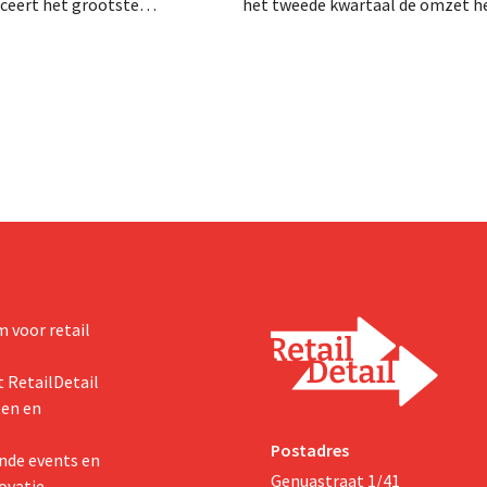
anceert het grootste
het tweede kwartaal de omzet he
sprogramma ooit om de
dalen, spreekt het bedrijf toch v
aciteit voor Biscoff uit te
dan verwachte resultaten. De
We moeten dit momentum
multinational verhoogt de inves
en de vooruitzichten.
 voor retail
 RetailDetail
ten en
Postadres
nde events en
Genuastraat 1/41
ovatie