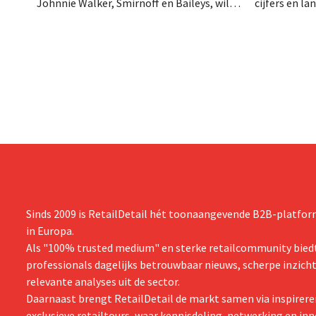
Johnnie Walker, Smirnoff en Baileys, wil
cijfers en l
na een omzetdaling fors in de kosten
investering
snijden en tegelijk investeren in groei voor
productiecap
onder andere Guiness en voorgemixte
breiden: “
cocktails.
grijpen”.
Sinds 2009 is RetailDetail hét toonaangevende B2B-platform
in Europa.
Als "100% trusted medium" en sterke retailcommunity biedt
professionals dagelijks betrouwbaar nieuws, scherpe inzich
relevante analyses uit de sector.
Daarnaast brengt RetailDetail de markt samen via inspirere
exclusieve retailtours, waar kennisdeling, netwerking en inn