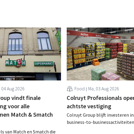
, 04 Aug 2026
Food
Ma, 03 Aug 2026
oup vindt finale
Colruyt Professionals ope
g voor alle
achtste vestiging
men Match & Smatch
Colruyt Group blijft investeren in
business-to-businessactiviteiten
augustus opent in Alleur de acht
els van Match en Smatch die