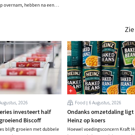
vestiging van Colruyt Professiona
up overnam, hebben na een
winkelformule die zich uitsluiten
aject van tweeënhalf jaar hun
professionele klanten. .
bestemming gevonden. Al is
ming voor sommige panden
Zie
een sluiting. .
Augustus, 2026
Food
6 Augustus, 2026
ries investeert half
Ondanks omzetdaling ligt 
 groeiend Biscoff
Heinz op koers
es blijft groeien met dubbele
Hoewel voedingsconcern Kraft He