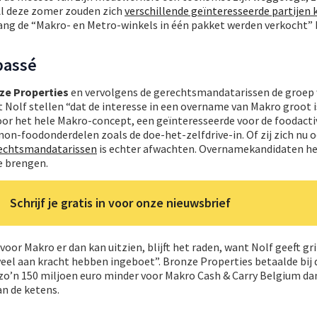
Al deze zomer zouden zich
verschillende geïnteresseerde partijen
ang de “Makro- en Metro-winkels in één pakket werden verkocht” 
passé
ze Properties
en vervolgens de gerechtsmandatarissen de groep 
t Nolf stellen “dat de interesse in een overname van Makro groot is
oor het hele Makro-concept, een geïnteresseerde voor de foodacti
non-foodonderdelen zoals de doe-het-zelfdrive-in. Of zij zich nu o
erechtsmandatarissen
is echter afwachten. Overnamekandidaten he
e brengen.
Schrijf je gratis in voor onze nieuwsbrief
or Makro er dan kan uitzien, blijft het raden, want Nolf geeft gri
eel aan kracht hebben ingeboet”. Bronze Properties betaalde bij 
 zo’n 150 miljoen euro minder voor Makro Cash & Carry Belgium da
n de ketens.