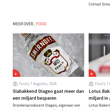
zijn website geheim te houden tot de
Colruyt Gro
zondag voor ze in werking treden: "Onze
intensief tr
klanten willen goed geïnformeerd
definitieve 
worden." .
die bestem
MEER OVER...
FOOD
Food
7 Augustus, 2026
Food
7 
Slabakkend Diageo gaat meer dan
Lotus Bake
een miljard besparen
miljard in
Drankenproducent Diageo, eigenaar van
Lotus Bakeri