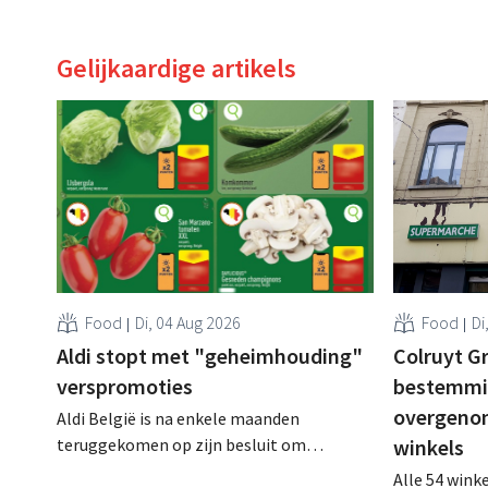
Gelijkaardige artikels
Food
Di, 04 Aug 2026
Food
Di
Aldi stopt met "geheimhouding"
Colruyt Gr
verspromoties
bestemmin
overgeno
Aldi België is na enkele maanden
teruggekomen op zijn besluit om
winkels
folderpromoties voor verse producten op
Alle 54 wink