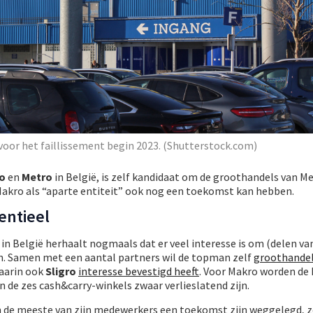
 voor het faillissement begin 2023. (Shutterstock.com)
ro
en
Metro
in België, is zelf kandidaat om de groothandels van Me
Makro als “aparte entiteit” ook nog een toekomst kan hebben.
entieel
n België herhaalt nogmaals dat er veel interesse is om (delen va
. Samen met een aantal partners wil de topman zelf
groothande
waarin ook
Sligro
interesse bevestigd heeft
. Voor Makro worden de
n de zes cash&carry-winkels zwaar verlieslatend zijn.
 de meeste van zijn medewerkers een toekomst zijn weggelegd, z