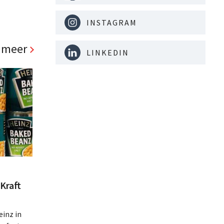
ls, de
d richt op
INSTAGRAM
 meer
LINKEDIN
Kraft
inz in