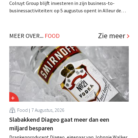
Colruyt Group blijft investeren in zijn business-to-
businessactiviteiten: op 5 augustus opent in Alleur de
achtste vestiging van Colruyt Professionals, de
winkelformule die zich uitsluitend richt op professionele
klanten. .
Zie meer
MEER OVER...
FOOD
Food
7 Augustus, 2026
Slabakkend Diageo gaat meer dan een
miljard besparen
Drankenproducent Diageo, eigenaar van Johnnie Walker,