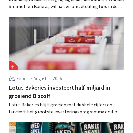
Smirnoff en Baileys, wil na een omzetdaling fors in de
kosten snijden en tegelijk investeren in groei voor onder
andere Guiness en voorgemixte cocktails.
Food
7 Augustus, 2026
Lotus Bakeries investeert half miljard in
groeiend Biscoff
Lotus Bakeries blijft groeien met dubbele cijfers en
lanceert het grootste investeringsprogramma ooit om
de productiecapaciteit voor Biscoff uit te breiden: “We
moeten dit momentum grijpen”.