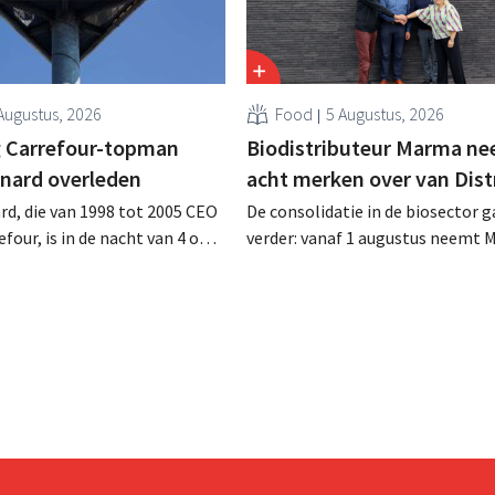
Augustus, 2026
Food
5 Augustus, 2026
 Carrefour-topman
Biodistributeur Marma n
rnard overleden
acht merken over van Dist
rd, die van 1998 tot 2005 CEO
De consolidatie in de biosector g
four, is in de nacht van 4 op 5
verder: vanaf 1 augustus neemt 
rleden. Hij versterkte de
Tienen de distributie over van ac
e activiteiten van de retailer,
ecologische voedingsmerken va
de fusie met Promodès en
Distribio. Beide bedrijven willen 
ig Belgisch marktleider GB
sterker op hun kernactiviteiten
concentreren.