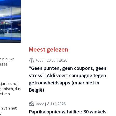
Meest gelezen
de nieuwe
20 Juli, 2026
Food
rges.
“Geen punten, geen coupons, geen
stress”: Aldi voert campagne tegen
getrouwheidsapps (maar niet in
jard euro),
ganisch, dus
België)
ei van
8 Juli, 2026
Mode
en van het
Paprika opnieuw failliet: 30 winkels
t