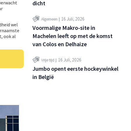
dicht
 verwacht
ar
16 Juli, 2026
Algemeen
dheid wel
Voormalige Makro-site in
oornaamste
Machelen leeft op met de komst
, ook al
van Colos en Delhaize
16 Juli, 2026
Vrije tijd
Jumbo opent eerste hockeywinkel
in België