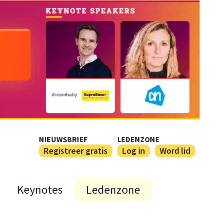
NIEUWSBRIEF
LEDENZONE
Registreer gratis
Log in
Word lid
Keynotes
Ledenzone