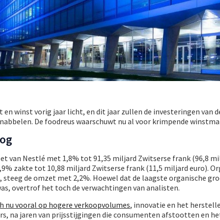
en winst vorig jaar licht, en dit jaar zullen de investeringen van 
knabbelen. De foodreus waarschuwt nu al voor krimpende winstma
nog
et van Nestlé met 1,8% tot 91,35 miljard Zwitserse frank (96,8 mil
,9% zakte tot 10,88 miljard Zwitserse frank (11,5 miljard euro). Or
, steeg de omzet met 2,2%. Hoewel dat de laagste organische gro
was, overtrof het toch de verwachtingen van analisten.
ich nu vooral op hogere verkoopvolumes
, innovatie en het herstell
s, na jaren van prijsstijgingen die consumenten afstootten en he