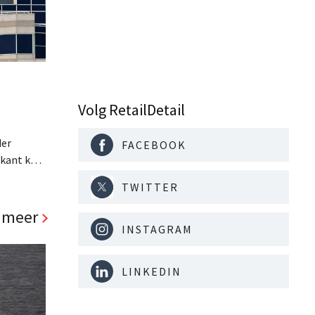
Volg RetailDetail
der
FACEBOOK
ikant kan
 rekent
TWITTER
 dan
r zich
 meer
INSTAGRAM
LINKEDIN