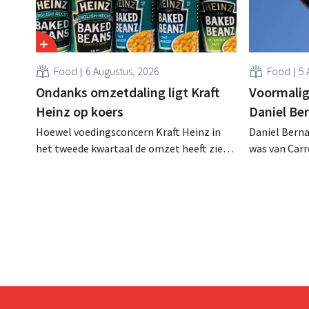
Food
6 Augustus, 2026
Food
5 
Ondanks omzetdaling ligt Kraft
Voormalig
Heinz op koers
Daniel Be
Hoewel voedingsconcern Kraft Heinz in
Daniel Berna
het tweede kwartaal de omzet heeft zien
was van Carre
dalen, spreekt het bedrijf toch van beter
augustus ove
dan verwachte resultaten. De
international
multinational verhoogt de investeringen
realiseerde 
en de vooruitzichten.
nam toenmal
over.