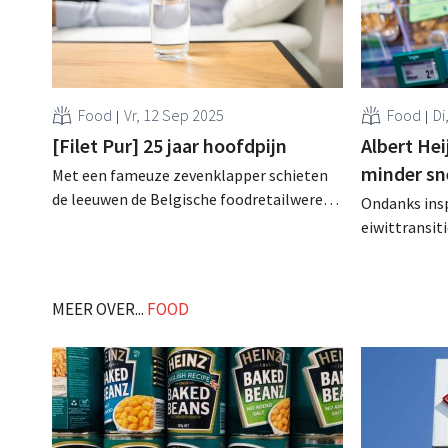
Food
Vr, 12 Sep 2025
Food
Di
[Filet Pur] 25 jaar hoofdpijn
Albert Hei
minder sn
Met een fameuze zevenklapper schieten
de leeuwen de Belgische foodretailwereld
Ondanks ins
wakker, terwijl bij de nummer drie de
eiwittransit
kurken knallen. Of er iets te vieren valt
verkoop van 
misschien? Wél als er een nieuwe Filet Pur
dan verwacht
in de digitale brievenbus valt, uiteraard. .
aandeel is vo
MEER OVER...
FOOD