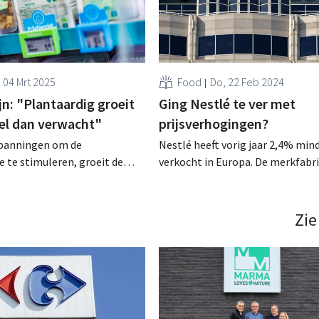
, 04 Mrt 2025
Food
Do, 22 Feb 2024
jn: "Plantaardig groeit
Ging Nestlé te ver met
el dan verwacht"
prijsverhogingen?
panningen om de
Nestlé heeft vorig jaar 2,4% min
ie te stimuleren, groeit de
verkocht in Europa. De merkfabr
plantaardige eiwitten minder
niet tippen aan de prognoses en
, ziet Albert Heijn. Het
ook volgend jaar op minder groei
rig jaar zelfs licht gedaald. De
verwacht. Heeft de Nescafé-make
Zie
retailer ziet twee grote uitdagingen. .
verbrand aan de prijsstijgingen? .