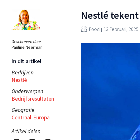
Nestlé tekent 
Food
13 Februari, 2025
Geschreven door
Pauline Neerman
In dit artikel
Bedrijven
Nestlé
Onderwerpen
Bedrijfsresultaten
Geografie
Centraal-Europa
Artikel delen