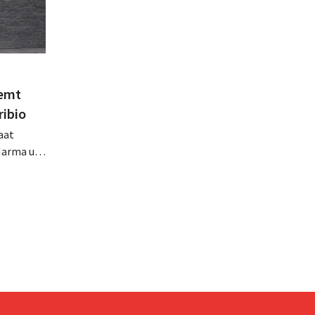
eemt
ribio
aat
Marma uit
ht
n
zich zo