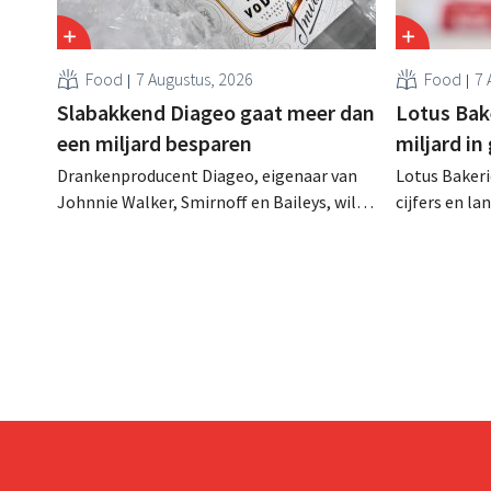
Food
7 Augustus, 2026
Food
7 
Slabakkend Diageo gaat meer dan
Lotus Bake
een miljard besparen
miljard in
Drankenproducent Diageo, eigenaar van
Lotus Bakeri
Johnnie Walker, Smirnoff en Baileys, wil
cijfers en l
na een omzetdaling fors in de kosten
investering
snijden en tegelijk investeren in groei voor
productiecap
onder andere Guiness en voorgemixte
breiden: “
cocktails.
grijpen”.