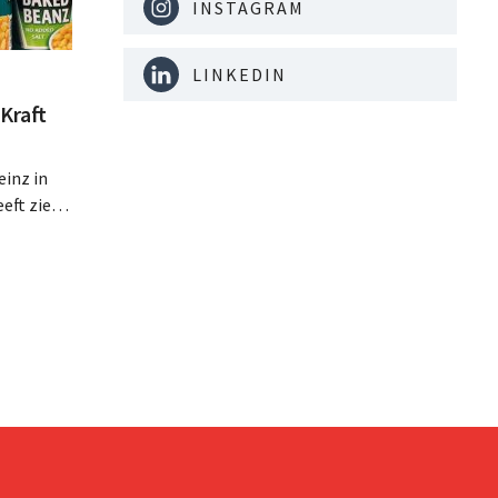
INSTAGRAM
LINKEDIN
Kraft
inz in
eft zien
an beter
teringen