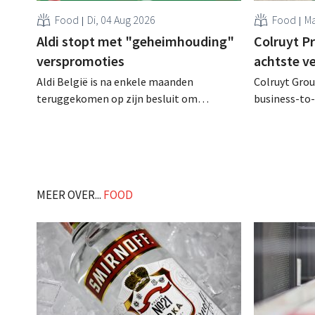
Food
Di, 04 Aug 2026
Food
Ma
Aldi stopt met "geheimhouding"
Colruyt P
verspromoties
achtste v
Aldi België is na enkele maanden
Colruyt Group
teruggekomen op zijn besluit om
business-to-
folderpromoties voor verse producten op
augustus ope
zijn website geheim te houden tot de
vestiging va
zondag voor ze in werking treden: "Onze
winkelformul
klanten willen goed geïnformeerd
worden." .
MEER OVER...
FOOD