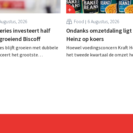
Augustus, 2026
Food
6 Augustus, 2026
ries investeert half
Ondanks omzetdaling ligt 
 groeiend Biscoff
Heinz op koers
es blijft groeien met dubbele
Hoewel voedingsconcern Kraft He
anceert het grootste
het tweede kwartaal de omzet he
sprogramma ooit om de
dalen, spreekt het bedrijf toch v
aciteit voor Biscoff uit te
dan verwachte resultaten. De
We moeten dit momentum
multinational verhoogt de inves
en de vooruitzichten.