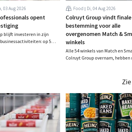
, 03 Aug 2026
Food
Di, 04 Aug 2026
rofessionals opent
Colruyt Group vindt finale
estiging
bestemming voor alle
overgenomen Match & Sm
 blijft investeren in zijn
businessactiviteiten: op 5
winkels
nt in Alleur de achtste
Alle 54 winkels van Match en Sma
n Colruyt Professionals, de
Colruyt Group overnam, hebben 
e die zich uitsluitend richt op
intensief traject van tweeënhalf 
professionele klanten. .
definitieve bestemming gevonden
die bestemming voor sommige 
Zie
een sluiting. .