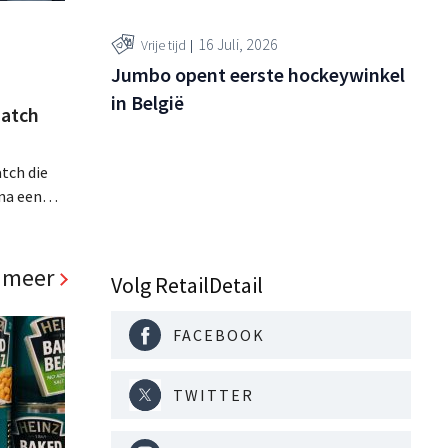
16 Juli, 2026
Vrije tijd
Jumbo opent eerste hockeywinkel
in België
atch
tch die
na een
jaar hun
. Al is
panden
 meer
Volg RetailDetail
FACEBOOK
TWITTER