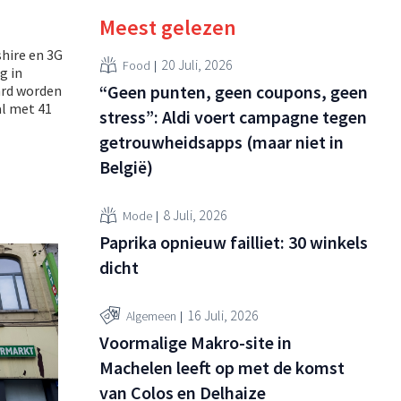
Meest gelezen
shire en 3G
20 Juli, 2026
Food
g in
“Geen punten, geen coupons, geen
ard worden
al met 41
stress”: Aldi voert campagne tegen
getrouwheidsapps (maar niet in
België)
8 Juli, 2026
Mode
Paprika opnieuw failliet: 30 winkels
dicht
16 Juli, 2026
Algemeen
Voormalige Makro-site in
Machelen leeft op met de komst
van Colos en Delhaize