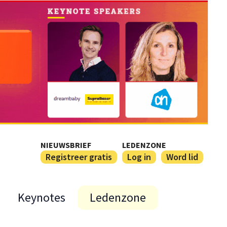
NIEUWSBRIEF
LEDENZONE
Registreer gratis
Log in
Word lid
Keynotes
Ledenzone