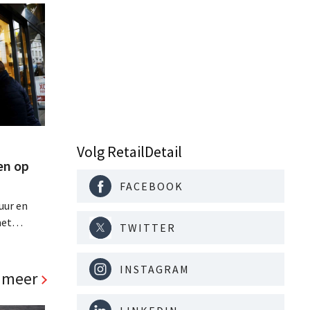
Volg RetailDetail
en op
FACEBOOK
uur en
met
TWITTER
ions en
INSTAGRAM
im de
 meer
weer op