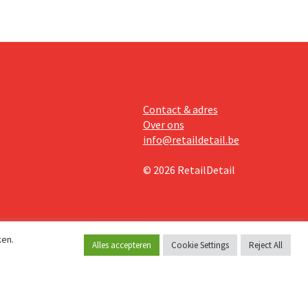
Contact & adres
Over ons
info@retaildetail.be
© 2026 RetailDetail
ken.
Alles accepteren
Cookie Settings
Reject All