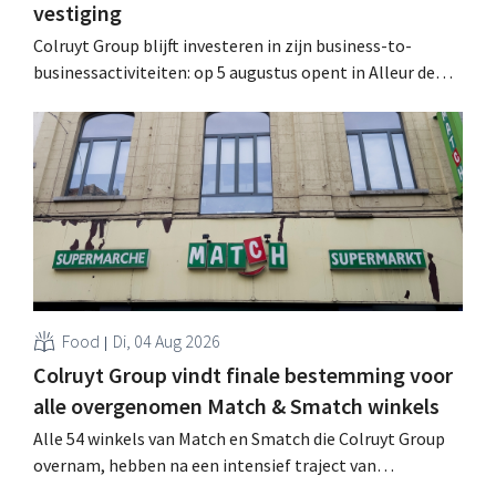
vestiging
Colruyt Group blijft investeren in zijn business-to-
businessactiviteiten: op 5 augustus opent in Alleur de
achtste vestiging van Colruyt Professionals, de
winkelformule die zich uitsluitend richt op professionele
klanten. .
Food
Di, 04 Aug 2026
Colruyt Group vindt finale bestemming voor
alle overgenomen Match & Smatch winkels
Alle 54 winkels van Match en Smatch die Colruyt Group
overnam, hebben na een intensief traject van
tweeënhalf jaar hun definitieve bestemming gevonden.