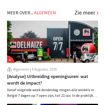
Al is die bestemming voor sommige panden een sluiting.
.
Zie meer
MEER OVER...
ALGEMEEN
Algemeen
6 Augustus, 2026
[Analyse] Uitbreiding openingsuren: wat
wordt de impact?
Vanaf volgende week donderdag mogen alle winkels in
België 7 dagen op 7 open zijn, tot 21 uur. In de praktijk
zullen ze dat lang niet overal doen. Bovendien vormt de