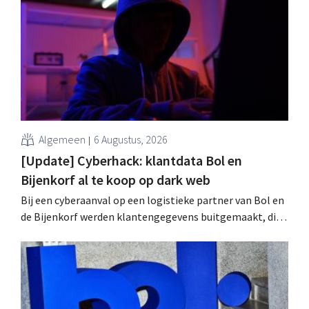
arbeidswetgeving een hinderpaal. Is er een gelijk
speelveld?
Algemeen
6 Augustus, 2026
[Update] Cyberhack: klantdata Bol en
Bijenkorf al te koop op dark web
Bij een cyberaanval op een logistieke partner van Bol en
de Bijenkorf werden klantengegevens buitgemaakt, die
intussen al te koop worden aangeboden op het dark web.
De retailers roepen klanten op alert te zijn voor
phishing.