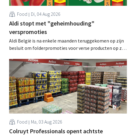
Food
Di, 04 Aug 2026
Aldi stopt met "geheimhouding"
verspromoties
Aldi België is na enkele maanden teruggekomen op zijn
besluit om folderpromoties voor verse producten op zijn
website geheim te houden tot de zondag voor ze in
werking treden: "Onze klanten willen goed
geïnformeerd worden." .
Food
Ma, 03 Aug 2026
Colruyt Professionals opent achtste