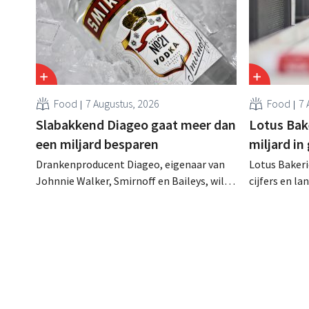
Food
7 Augustus, 2026
Food
7 
Slabakkend Diageo gaat meer dan
Lotus Bake
een miljard besparen
miljard in
Drankenproducent Diageo, eigenaar van
Lotus Bakeri
Johnnie Walker, Smirnoff en Baileys, wil
cijfers en l
na een omzetdaling fors in de kosten
investering
snijden en tegelijk investeren in groei voor
productiecap
onder andere Guiness en voorgemixte
breiden: “
cocktails.
grijpen”.