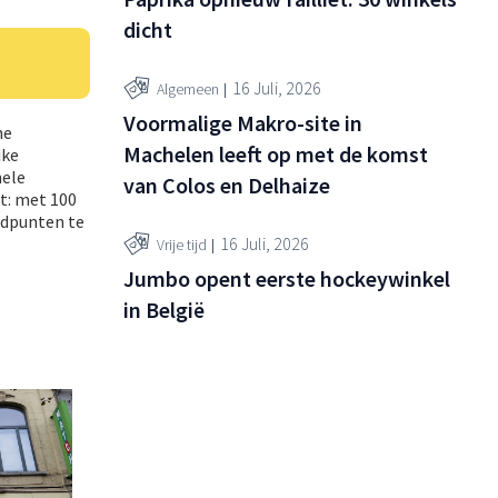
dicht
16 Juli, 2026
Algemeen
Voormalige Makro-site in
me
Machelen leeft op met de komst
jke
nele
van Colos en Delhaize
it: met 100
adpunten te
16 Juli, 2026
Vrije tijd
Jumbo opent eerste hockeywinkel
in België