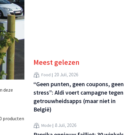
Meest gelezen
20 Juli, 2026
Food
“Geen punten, geen coupons, geen
in deze
stress”: Aldi voert campagne tegen
getrouwheidsapps (maar niet in
België)
00 producten
8 Juli, 2026
Mode
Paprika opnieuw failliet: 30 winkels