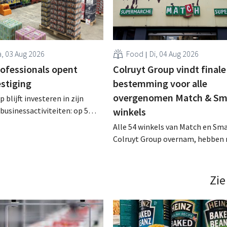
, 03 Aug 2026
Food
Di, 04 Aug 2026
rofessionals opent
Colruyt Group vindt finale
estiging
bestemming voor alle
overgenomen Match & Sm
 blijft investeren in zijn
businessactiviteiten: op 5
winkels
nt in Alleur de achtste
Alle 54 winkels van Match en Sma
n Colruyt Professionals, de
Colruyt Group overnam, hebben 
e die zich uitsluitend richt op
intensief traject van tweeënhalf 
professionele klanten. .
definitieve bestemming gevonden
die bestemming voor sommige 
Zie
een sluiting. .