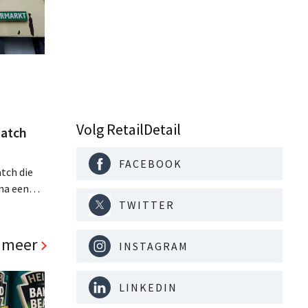
Volg RetailDetail
atch
FACEBOOK
tch die
na een
TWITTER
jaar hun
. Al is
panden
 meer
INSTAGRAM
LINKEDIN