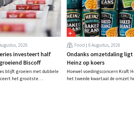
Augustus, 2026
Food
6 Augustus, 2026
ries investeert half
Ondanks omzetdaling ligt 
 groeiend Biscoff
Heinz op koers
es blijft groeien met dubbele
Hoewel voedingsconcern Kraft He
anceert het grootste
het tweede kwartaal de omzet he
sprogramma ooit om de
dalen, spreekt het bedrijf toch v
aciteit voor Biscoff uit te
dan verwachte resultaten. De
We moeten dit momentum
multinational verhoogt de inves
en de vooruitzichten.