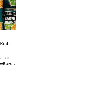
Kraft
inz in
eft zien
an beter
teringen