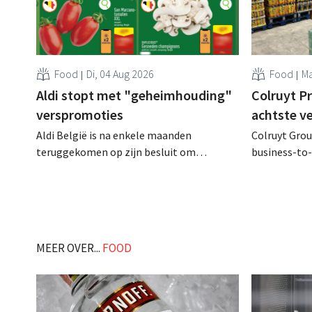
Food
Di, 04 Aug 2026
Food
Ma
Aldi stopt met "geheimhouding"
Colruyt P
verspromoties
achtste v
Aldi België is na enkele maanden
Colruyt Group
teruggekomen op zijn besluit om
business-to-
folderpromoties voor verse producten op
augustus ope
zijn website geheim te houden tot de
vestiging va
zondag voor ze in werking treden: "Onze
winkelformul
klanten willen goed geïnformeerd
worden." .
MEER OVER...
FOOD