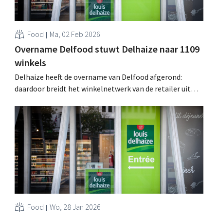
Food
Ma, 02 Feb 2026
Overname Delfood stuwt Delhaize naar 1109
winkels
Delhaize heeft de overname van Delfood afgerond:
daardoor breidt het winkelnetwerk van de retailer uit
met 303 gemaks- en buurtwinkels in België. Het
uithangbord louis delhaize zal blijven bestaan. .
Food
Wo, 28 Jan 2026