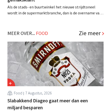
Als de stads- en buurtwinkel het nieuwe strijdtoneel
wordt in de supermarktbranche, dan is de overname van
de louis delhaize-winkels een slimme strategische zet
waarmee Delhaize enkele concurrenten het nakijken
geeft. .
Zie meer
MEER OVER...
FOOD
Food
7 Augustus, 2026
Slabakkend Diageo gaat meer dan een
miljard besparen