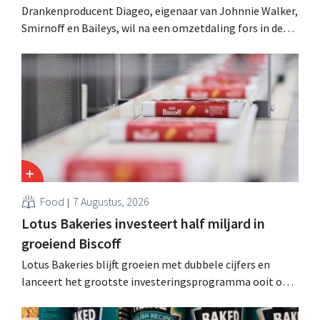
Drankenproducent Diageo, eigenaar van Johnnie Walker,
Smirnoff en Baileys, wil na een omzetdaling fors in de
kosten snijden en tegelijk investeren in groei voor onder
andere Guiness en voorgemixte cocktails.
Food
7 Augustus, 2026
Lotus Bakeries investeert half miljard in
groeiend Biscoff
Lotus Bakeries blijft groeien met dubbele cijfers en
lanceert het grootste investeringsprogramma ooit om
de productiecapaciteit voor Biscoff uit te breiden: “We
moeten dit momentum grijpen”.