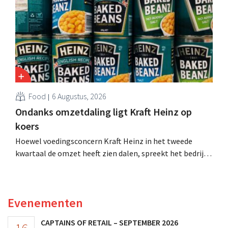
Food
6 Augustus, 2026
Ondanks omzetdaling ligt Kraft Heinz op
koers
Hoewel voedingsconcern Kraft Heinz in het tweede
kwartaal de omzet heeft zien dalen, spreekt het bedrijf
toch van beter dan verwachte resultaten. De
multinational verhoogt de investeringen en de
vooruitzichten.
Evenementen
CAPTAINS OF RETAIL – SEPTEMBER 2026