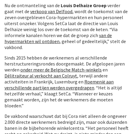
Nu de ontmanteling van de
Louis Delhaize Groep
verder
gaat met de
verkoop van Delfood
, wordt de toekomst van de
zeven overgebleven Cora-hypermarkten en hun personeel
uiterst onzeker. Volgens SetCa laat de directie van Louis
Delhaize weinig los over de toekomst van de keten. “Via
informele kanalen horen we dat de groep zich
van de
hypermarkten wil ontdoen
, geheel of gedeeltelijk,” stelt de
vakbond.
Sinds 2015 hebben de werknemers al verschillende
herstructureringsrondes doorgemaakt. De afgelopen jaren
werden
onder meer de Belgische Match-winkels
en
Délitraiteur al verkocht aan Colruyt
, terwijl andere
activiteiten in Frankrijk, Luxemburg en
Roemenië aan
verschillende partijen werden overgedragen
. “Het is altijd
hetzelfde verhaal,” klaagt SetCa. “Wanneer er keuzes
gemaakt worden, zijn het de werknemers die moeten
bloeden.”
De vakbond waarschuwt dat bij Cora niet alleen de ongeveer
2.000 directe werknemers bedreigd zijn, maar ook duizenden
banen in de bijbehorende winkelcentra. “Het personeel heeft
recht op zekerheid. Wat nu dreigt, is niets minder dan een