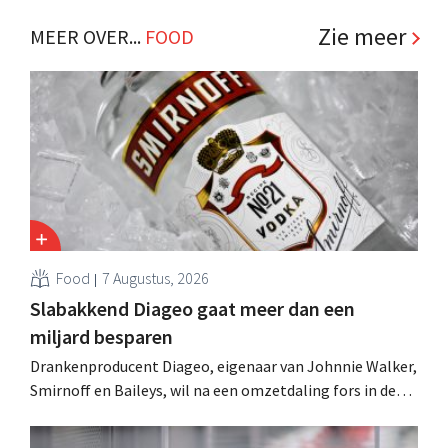
winkelformule die zich uitsluitend richt op professionele
klanten. .
Zie meer
MEER OVER...
FOOD
Food
7 Augustus, 2026
Slabakkend Diageo gaat meer dan een
miljard besparen
Drankenproducent Diageo, eigenaar van Johnnie Walker,
Smirnoff en Baileys, wil na een omzetdaling fors in de
kosten snijden en tegelijk investeren in groei voor onder
andere Guiness en voorgemixte cocktails.