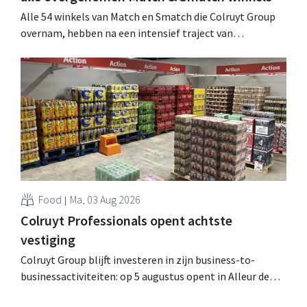
Alle 54 winkels van Match en Smatch die Colruyt Group
overnam, hebben na een intensief traject van
tweeënhalf jaar hun definitieve bestemming gevonden.
Al is die bestemming voor sommige panden een sluiting.
.
Food
Ma, 03 Aug 2026
Colruyt Professionals opent achtste
vestiging
Colruyt Group blijft investeren in zijn business-to-
businessactiviteiten: op 5 augustus opent in Alleur de
achtste vestiging van Colruyt Professionals, de