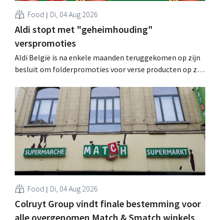
Food
Di, 04 Aug 2026
Aldi stopt met "geheimhouding"
verspromoties
Aldi België is na enkele maanden teruggekomen op zijn
besluit om folderpromoties voor verse producten op zijn
website geheim te houden tot de zondag voor ze in
werking treden: "Onze klanten willen goed
geïnformeerd worden." .
Food
Di, 04 Aug 2026
Colruyt Group vindt finale bestemming voor
alle overgenomen Match & Smatch winkels