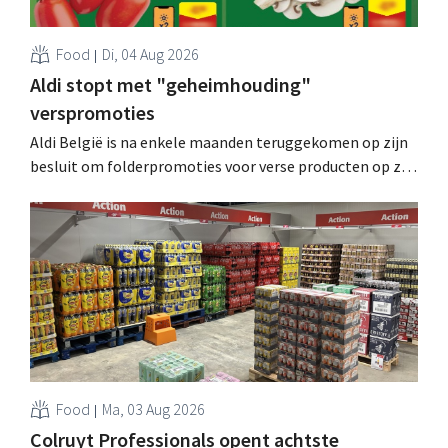
Food
Di, 04 Aug 2026
Aldi stopt met "geheimhouding"
verspromoties
Aldi België is na enkele maanden teruggekomen op zijn
besluit om folderpromoties voor verse producten op zijn
website geheim te houden tot de zondag voor ze in
werking treden: "Onze klanten willen goed
geïnformeerd worden." .
Food
Ma, 03 Aug 2026
Colruyt Professionals opent achtste