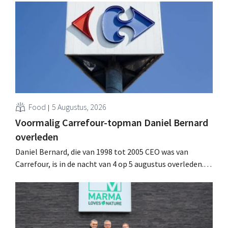
multinational verhoogt de investeringen en de
vooruitzichten.
Food
5 Augustus, 2026
Voormalig Carrefour-topman Daniel Bernard
overleden
Daniel Bernard, die van 1998 tot 2005 CEO was van
Carrefour, is in de nacht van 4 op 5 augustus overleden.
Hij versterkte de internationale activiteiten van de
retailer, realiseerde de fusie met Promodès en nam
toenmalig Belgisch marktleider GB over.