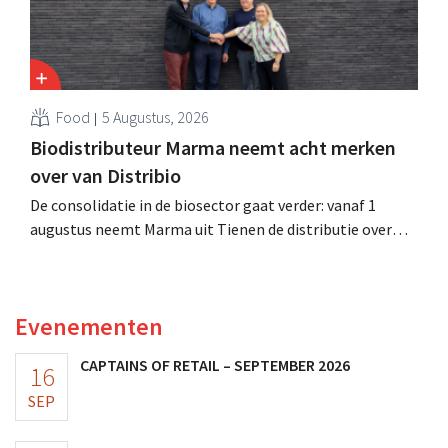
Food
5 Augustus, 2026
Biodistributeur Marma neemt acht merken
over van Distribio
De consolidatie in de biosector gaat verder: vanaf 1
augustus neemt Marma uit Tienen de distributie over
van acht ecologische voedingsmerken van Distribio.
Beide bedrijven willen zich zo sterker op hun
kernactiviteiten concentreren.
Evenementen
CAPTAINS OF RETAIL – SEPTEMBER 2026
16
SEP