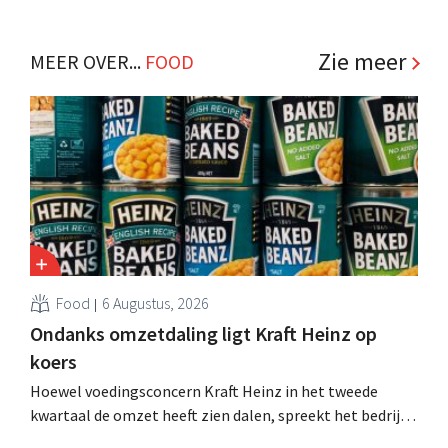
tweeënhalf jaar hun definitieve bestemming gevonden.
Al is die bestemming voor sommige panden een sluiting.
.
Zie meer
MEER OVER...
FOOD
Food
6 Augustus, 2026
Ondanks omzetdaling ligt Kraft Heinz op
koers
Hoewel voedingsconcern Kraft Heinz in het tweede
kwartaal de omzet heeft zien dalen, spreekt het bedrijf
toch van beter dan verwachte resultaten. De