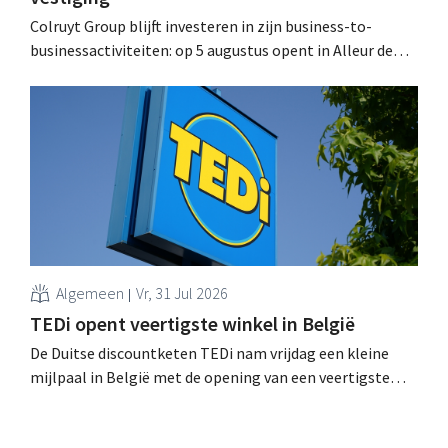
Colruyt Group blijft investeren in zijn business-to-
businessactiviteiten: op 5 augustus opent in Alleur de
achtste vestiging van Colruyt Professionals, de
winkelformule die zich uitsluitend richt op professionele
klanten. .
Algemeen
Vr, 31 Jul 2026
TEDi opent veertigste winkel in België
De Duitse discountketen TEDi nam vrijdag een kleine
mijlpaal in België met de opening van een veertigste
filiaal. Het gaat behoorlijk snel voor de retailer, die pas
sinds 2023 aanwezig is in het land. .