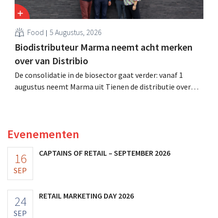
Food
5 Augustus, 2026
Biodistributeur Marma neemt acht merken
over van Distribio
De consolidatie in de biosector gaat verder: vanaf 1
augustus neemt Marma uit Tienen de distributie over
van acht ecologische voedingsmerken van Distribio.
Beide bedrijven willen zich zo sterker op hun
kernactiviteiten concentreren.
Evenementen
CAPTAINS OF RETAIL – SEPTEMBER 2026
16
SEP
RETAIL MARKETING DAY 2026
24
SEP