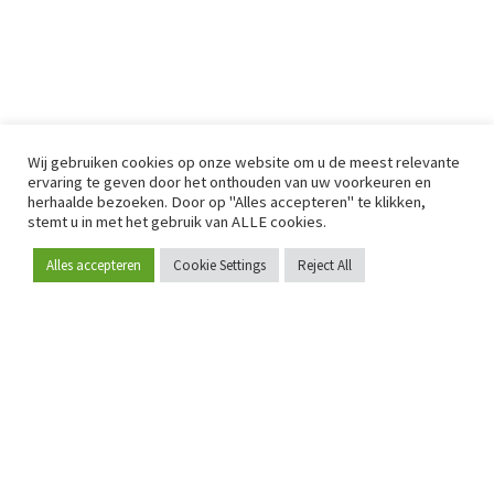
Wij gebruiken cookies op onze website om u de meest relevante
ervaring te geven door het onthouden van uw voorkeuren en
herhaalde bezoeken. Door op "Alles accepteren" te klikken,
stemt u in met het gebruik van ALLE cookies.
Alles accepteren
Cookie Settings
Reject All
Word lid
Sinds 2009 is RetailDetail hét toonaangevende B2B-
platform voor retail in Europa.