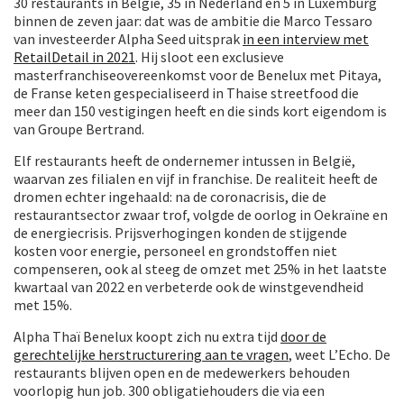
30 restaurants in België, 35 in Nederland en 5 in Luxemburg
binnen de zeven jaar: dat was de ambitie die Marco Tessaro
van investeerder Alpha Seed uitsprak
in een interview met
RetailDetail in 2021
. Hij sloot een exclusieve
masterfranchiseovereenkomst voor de Benelux met Pitaya,
de Franse keten gespecialiseerd in Thaise streetfood die
meer dan 150 vestigingen heeft en die sinds kort eigendom is
van Groupe Bertrand.
Elf restaurants heeft de ondernemer intussen in België,
waarvan zes filialen en vijf in franchise. De realiteit heeft de
dromen echter ingehaald: na de coronacrisis, die de
restaurantsector zwaar trof, volgde de oorlog in Oekraïne en
de energiecrisis. Prijsverhogingen konden de stijgende
kosten voor energie, personeel en grondstoffen niet
compenseren, ook al steeg de omzet met 25% in het laatste
kwartaal van 2022 en verbeterde ook de winstgevendheid
met 15%.
Alpha Thaï Benelux koopt zich nu extra tijd
door de
gerechtelijke herstructurering aan te vragen
, weet L’Echo. De
restaurants blijven open en de medewerkers behouden
voorlopig hun job. 300 obligatiehouders die via een