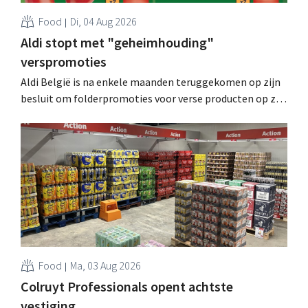
Food
Di, 04 Aug 2026
Aldi stopt met "geheimhouding"
verspromoties
Aldi België is na enkele maanden teruggekomen op zijn
besluit om folderpromoties voor verse producten op zijn
website geheim te houden tot de zondag voor ze in
werking treden: "Onze klanten willen goed
geïnformeerd worden." .
Food
Ma, 03 Aug 2026
Colruyt Professionals opent achtste
vestiging