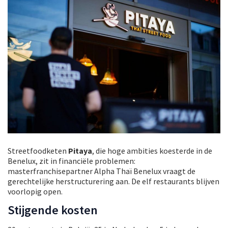
Streetfoodketen
Pitaya
, die hoge ambities koesterde in de
Benelux, zit in financiële problemen:
masterfranchisepartner Alpha Thaï Benelux vraagt de
gerechtelijke herstructurering aan. De elf restaurants blijven
voorlopig open.
Stijgende kosten