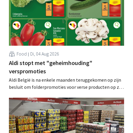
Food
Di, 04 Aug 2026
Aldi stopt met "geheimhouding"
verspromoties
Aldi België is na enkele maanden teruggekomen op zijn
besluit om folderpromoties voor verse producten op zijn
website geheim te houden tot de zondag voor ze in
werking treden: "Onze klanten willen goed
geïnformeerd worden." .