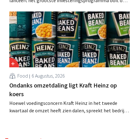
lanceert het grootste investeringsprogramma ooit om
de productiecapaciteit voor Biscoff uit te breiden: “We
moeten dit momentum grijpen”.
Food
6 Augustus, 2026
Ondanks omzetdaling ligt Kraft Heinz op
koers
Hoewel voedingsconcern Kraft Heinz in het tweede
kwartaal de omzet heeft zien dalen, spreekt het bedrijf
toch van beter dan verwachte resultaten. De
multinational verhoogt de investeringen en de
vooruitzichten.