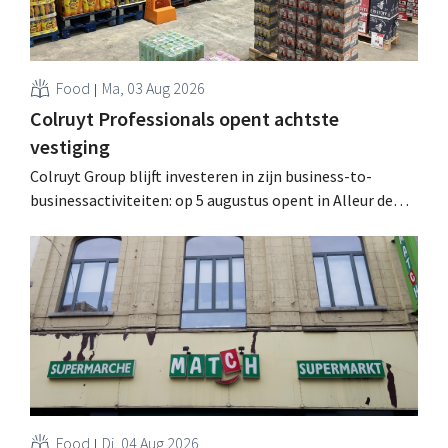
Food
Ma, 03 Aug 2026
Colruyt Professionals opent achtste
vestiging
Colruyt Group blijft investeren in zijn business-to-
businessactiviteiten: op 5 augustus opent in Alleur de
achtste vestiging van Colruyt Professionals, de
winkelformule die zich uitsluitend richt op professionele
klanten. .
Food
Di, 04 Aug 2026