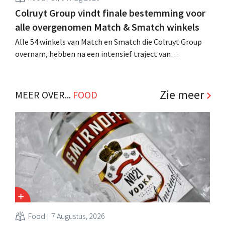
Colruyt Group vindt finale bestemming voor
alle overgenomen Match & Smatch winkels
Alle 54 winkels van Match en Smatch die Colruyt Group
overnam, hebben na een intensief traject van
tweeënhalf jaar hun definitieve bestemming gevonden.
Al is die bestemming voor sommige panden een sluiting.
.
Zie meer
MEER OVER...
FOOD
Food
7 Augustus, 2026