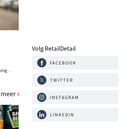
Volg RetailDetail
FACEBOOK
king
oemen de
TWITTER
 meer
INSTAGRAM
LINKEDIN