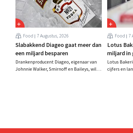
Food
7 Augustus, 2026
Food
7 
Slabakkend Diageo gaat meer dan
Lotus Bake
een miljard besparen
miljard in
Drankenproducent Diageo, eigenaar van
Lotus Bakeri
Johnnie Walker, Smirnoff en Baileys, wil
cijfers en l
na een omzetdaling fors in de kosten
investering
snijden en tegelijk investeren in groei voor
productiecap
onder andere Guiness en voorgemixte
breiden: “
cocktails.
grijpen”.