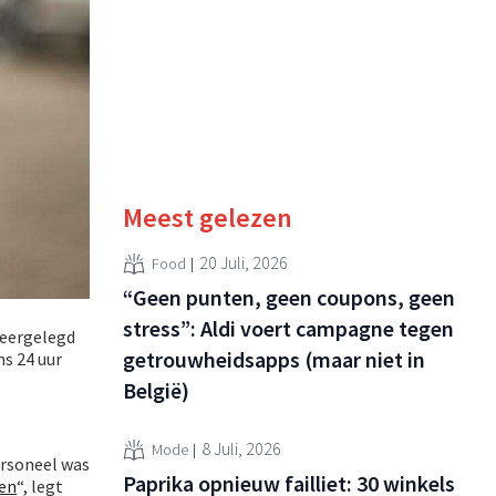
Meest gelezen
20 Juli, 2026
Food
“Geen punten, geen coupons, geen
stress”: Aldi voert campagne tegen
neergelegd
getrouwheidsapps (maar niet in
ns 24 uur
België)
8 Juli, 2026
Mode
ersoneel was
Paprika opnieuw failliet: 30 winkels
oen
“, legt