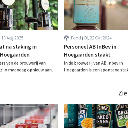
, 19 Aug 2025
Food
Di, 22 Okt 2024
t na staking in
Personeel AB InBev in
 Hoegaarden
Hoegaarden staakt
rs van de brouwerij van
In de brouwerij van AB Inbev in
zijn maandag opnieuw aan
Hoegaarden is een spontane sta
gaan. Daarmee komt
uitgebroken. De medewerkers n
n einde aan de staking die
sfeer verziekt en klagen over
begon uit onvrede over de
onderbezetting. .
Zie
k. .