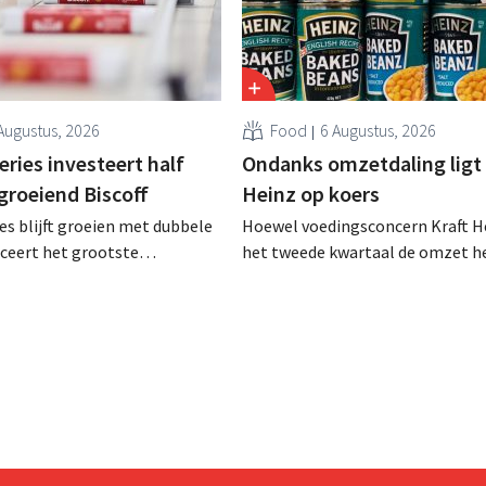
Augustus, 2026
Food
6 Augustus, 2026
ries investeert half
Ondanks omzetdaling ligt 
 groeiend Biscoff
Heinz op koers
es blijft groeien met dubbele
Hoewel voedingsconcern Kraft He
anceert het grootste
het tweede kwartaal de omzet he
sprogramma ooit om de
dalen, spreekt het bedrijf toch v
aciteit voor Biscoff uit te
dan verwachte resultaten. De
We moeten dit momentum
multinational verhoogt de inves
en de vooruitzichten.