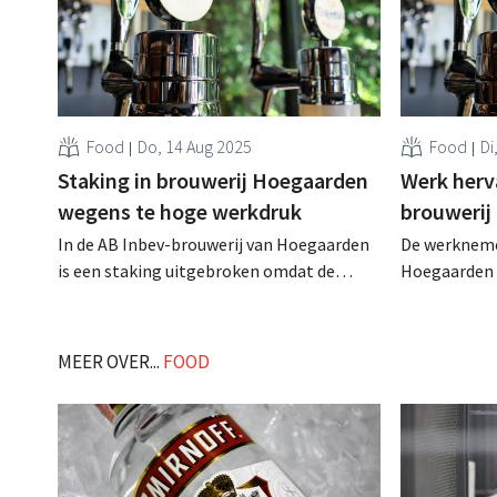
Food
Do, 14 Aug 2025
Food
Di
Staking in brouwerij Hoegaarden
Werk herva
wegens te hoge werkdruk
brouwerij
In de AB Inbev-brouwerij van Hoegaarden
De werkneme
is een staking uitgebroken omdat de
Hoegaarden 
werknemers de werkdruk te hoog vinden.
het werk ge
Recent kreeg de brouwerij er immers een
voorlopig ee
nieuwe opdracht (weer) bij, toen bleek dat
vorige week 
MEER OVER...
FOOD
er een probleem was met de productie van
hoge werkdru
vaten bier in de zusterfabriek in Luik. .