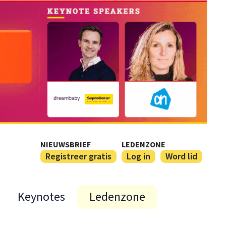
NIEUWSBRIEF
LEDENZONE
Registreer gratis
Log in
Word lid
Keynotes
Ledenzone