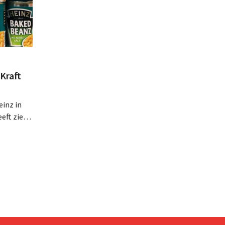
Kraft
inz in
eft zien
an beter
teringen