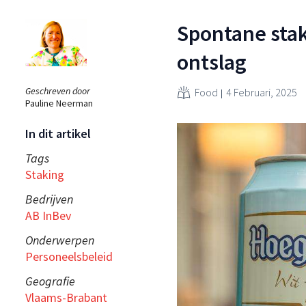
Spontane stak
ontslag
Geschreven door
Food
4 Februari, 2025
Pauline Neerman
In dit artikel
Tags
Staking
Bedrijven
AB InBev
Onderwerpen
Personeelsbeleid
Geografie
Vlaams-Brabant