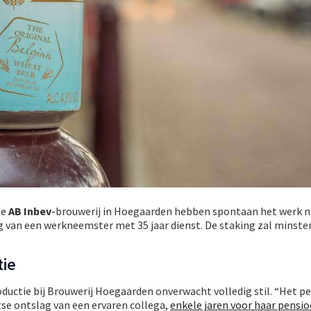
de
AB Inbev
-brouwerij in Hoegaarden hebben spontaan het werk 
g van een werkneemster met 35 jaar dienst. De staking zal minste
tie
ductie bij Brouwerij Hoegaarden onverwacht volledig stil. “Het p
tse ontslag van een ervaren collega,
enkele jaren voor haar pensi