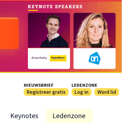
NIEUWSBRIEF
LEDENZONE
Registreer gratis
Log in
Word lid
Keynotes
Ledenzone