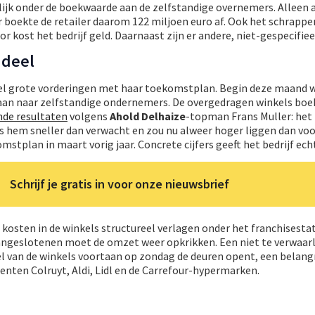
ijk onder de boekwaarde aan de zelfstandige overnemers. Alleen a
r boekte de retailer daarom 122 miljoen euro af. Ook het schrappe
r kost het bedrijf geld. Daarnaast zijn er andere, niet-gespecifie
ndeel
el grote vorderingen met haar toekomstplan. Begin deze maand w
aan naar zelfstandige ondernemers. De overgedragen winkels bo
de resultaten
volgens
Ahold Delhaize
-topman Frans Muller: het
s hem sneller dan verwacht en zou nu alweer hoger liggen dan voo
stplan in maart vorig jaar. Concrete cijfers geeft het bedrijf echt
Schrijf je gratis in voor onze nieuwsbrief
 kosten in de winkels structureel verlagen onder het franchisesta
ngeslotenen moet de omzet weer opkrikken. Een niet te verwaar
el van de winkels voortaan op zondag de deuren opent, een belangr
nten Colruyt, Aldi, Lidl en de Carrefour-hypermarken.