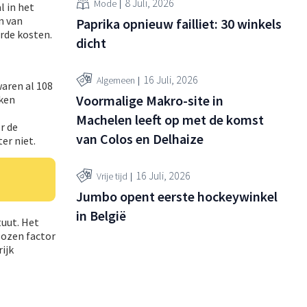
8 Juli, 2026
Mode
l in het
n van
Paprika opnieuw failliet: 30 winkels
erde kosten.
dicht
16 Juli, 2026
Algemeen
aren al 108
Voormalige Makro-site in
eken
Machelen leeft op met de komst
r de
van Colos en Delhaize
er niet.
16 Juli, 2026
Vrije tijd
Jumbo opent eerste hockeywinkel
in België
tuut. Het
lozen factor
ijk