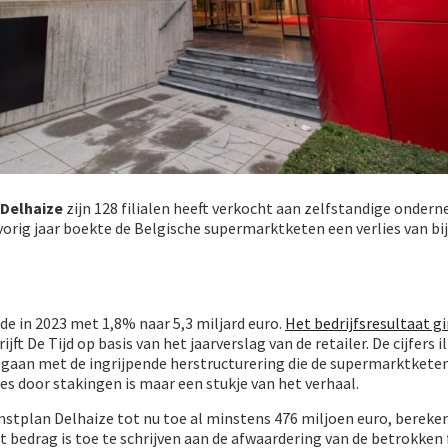
Delhaize
zijn 128 filialen heeft verkocht aan zelfstandige onder
 vorig jaar boekte de Belgische supermarktketen een verlies van bi
e in 2023 met 1,8% naar 5,3 miljard euro.
Het bedrijfsresultaat gi
hrijft De Tijd op basis van het jaarverslag van de retailer. De cijfers 
gaan met de ingrijpende herstructurering die de supermarktketen 
s door stakingen is maar een stukje van het verhaal.
mstplan Delhaize tot nu toe al minstens 476 miljoen euro, bereke
 bedrag is toe te schrijven aan de afwaardering van de betrokken f