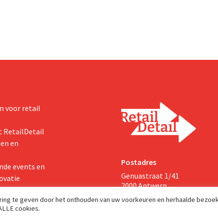
ig Belgisch marktleider GB
sterker op hun kernactiviteiten
concentreren.
 voor retail
 RetailDetail
ten en
Postadres
nde events en
Genuastraat 1/41
ovatie
2000 Antwerp
aring te geven door het onthouden van uw voorkeuren en herhaalde bezoe
 ALLE cookies.