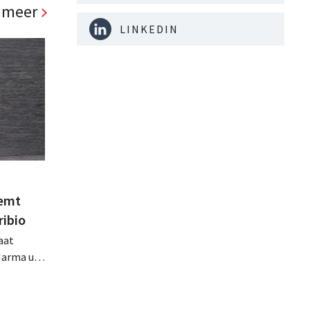
heeft zijn
 meer
LINKEDIN
eemt
ribio
aat
Marma uit
ht
n
zich zo