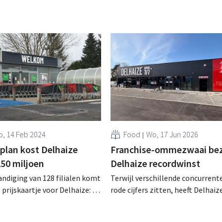
, 14 Feb 2024
Food
Wo, 17 Jun 2026
lan kost Delhaize
Franchise-ommezwaai be
250 miljoen
Delhaize recordwinst
andiging van 128 filialen komt
Terwijl verschillende concurrente
 prijskaartje voor Delhaize: de
rode cijfers zitten, heeft Delhaiz
oplopen tot wel 250 miljoen
concurrentiële Belgische foodre
een recordwinst gerealiseerd. De