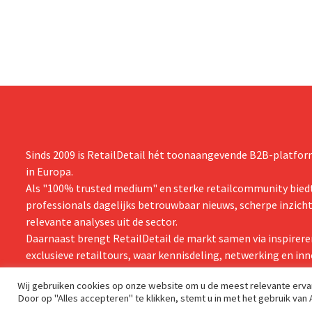
en de vooruitzichten.
nam toenmal
over.
Sinds 2009 is RetailDetail hét toonaangevende B2B-platform
in Europa.
Als "100% trusted medium" en sterke retailcommunity biedt
professionals dagelijks betrouwbaar nieuws, scherpe inzich
relevante analyses uit de sector.
Daarnaast brengt RetailDetail de markt samen via inspirere
exclusieve retailtours, waar kennisdeling, netwerking en inn
centraal staan.
Wij gebruiken cookies op onze website om u de meest relevante erv
Door op "Alles accepteren" te klikken, stemt u in met het gebruik van