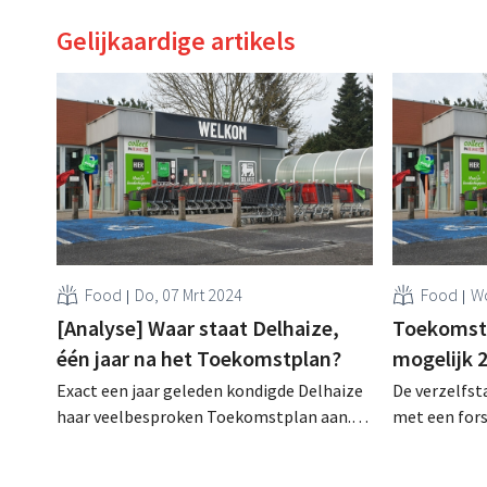
Gelijkaardige artikels
Food
Do, 07 Mrt 2024
Food
Wo
[Analyse] Waar staat Delhaize,
Toekomstp
één jaar na het Toekomstplan?
mogelijk 
Exact een jaar geleden kondigde Delhaize
De verzelfst
haar veelbesproken Toekomstplan aan.
met een fors
Het protest is gaan liggen en alle 128
factuur kan 
filialen zijn intussen verkocht aan
euro. .