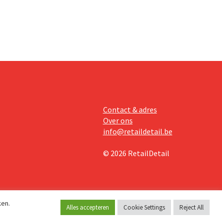
Contact & adres
Over ons
info@retaildetail.be
© 2026 RetailDetail
ken.
Alles accepteren
Cookie Settings
Reject All