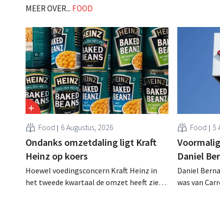
zelfstandige ondernemers. Maar kunnen
MEER OVER...
FOOD
we al spreken van een succesverhaal? .
Food
6 Augustus, 2026
Food
5 
Ondanks omzetdaling ligt Kraft
Voormalig
Heinz op koers
Daniel Be
Hoewel voedingsconcern Kraft Heinz in
Daniel Berna
het tweede kwartaal de omzet heeft zien
was van Carre
dalen, spreekt het bedrijf toch van beter
augustus ove
dan verwachte resultaten. De
international
multinational verhoogt de investeringen
realiseerde 