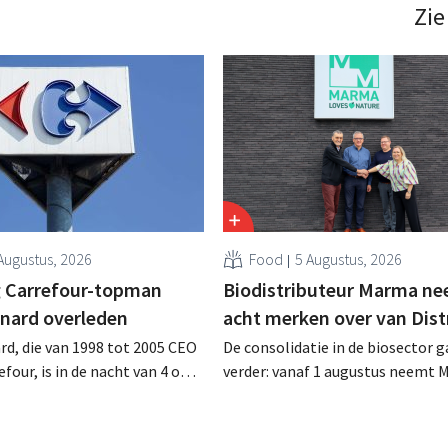
verzelfstandiging van de filialen 
Zie
effect niet gemist. .
Augustus, 2026
Food
5 Augustus, 2026
 Carrefour-topman
Biodistributeur Marma n
rnard overleden
acht merken over van Dist
rd, die van 1998 tot 2005 CEO
De consolidatie in de biosector g
four, is in de nacht van 4 op 5
verder: vanaf 1 augustus neemt 
rleden. Hij versterkte de
Tienen de distributie over van ac
e activiteiten van de retailer,
ecologische voedingsmerken va
de fusie met Promodès en
Distribio. Beide bedrijven willen 