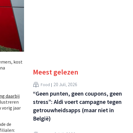
nemers, kost
jna
Meest gelezen
20 Juli, 2026
Food
“Geen punten, geen coupons, geen
ng daarbij
stress”: Aldi voert campagne tegen
illustreren
vorig jaar
getrouwheidsapps (maar niet in
België)
nde de
ilialen: