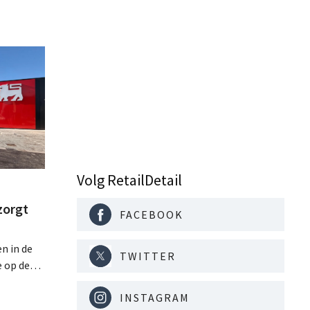
Volg RetailDetail
zorgt
FACEBOOK
n in de
TWITTER
e op de
tailmarkt
INSTAGRAM