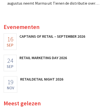
augustus neemt Marma uit Tienen de distributie over
van acht ecologische voedingsmerken van Distribio.
Beide bedrijven willen zich zo sterker op hun
kernactiviteiten concentreren.
Evenementen
CAPTAINS OF RETAIL – SEPTEMBER 2026
16
SEP
RETAIL MARKETING DAY 2026
24
SEP
RETAILDETAIL NIGHT 2026
19
NOV
Meest gelezen