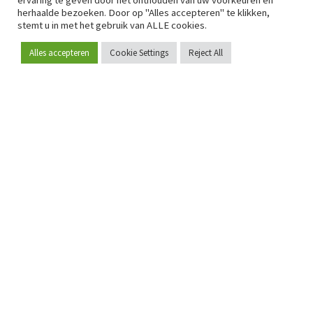
ervaring te geven door het onthouden van uw voorkeuren en
herhaalde bezoeken. Door op "Alles accepteren" te klikken,
stemt u in met het gebruik van ALLE cookies.
Alles accepteren
Cookie Settings
Reject All
Word lid
Sinds 2009 is RetailDetail hét toonaangevende B2B-
platform voor retail in Europa.
Als "100% trusted medium" en sterke retailcommunity biedt
RetailDetail professionals dagelijks betrouwbaar nieuws,
scherpe inzichten en relevante analyses uit de sector.
Daarnaast brengt RetailDetail de markt samen via
inspirerende events en exclusieve retailtours, waar
kennisdeling, netwerking en innovatie centraal staan.