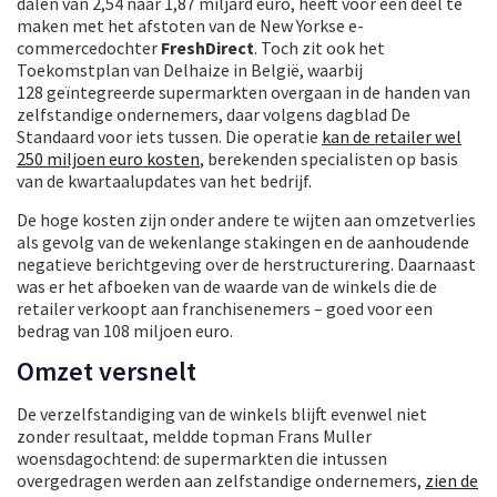
dalen van 2,54 naar 1,87 miljard euro, heeft voor een deel te
maken met het afstoten van de New Yorkse e-
commercedochter
FreshDirect
. Toch zit ook het
Toekomstplan van Delhaize in België, waarbij
128 geïntegreerde supermarkten overgaan in de handen van
zelfstandige ondernemers, daar volgens dagblad De
Standaard voor iets tussen. Die operatie
kan de retailer wel
250 miljoen euro kosten
, berekenden specialisten op basis
van de kwartaalupdates van het bedrijf.
De hoge kosten zijn onder andere te wijten aan omzetverlies
als gevolg van de wekenlange stakingen en de aanhoudende
negatieve berichtgeving over de herstructurering. Daarnaast
was er het afboeken van de waarde van de winkels die de
retailer verkoopt aan franchisenemers – goed voor een
bedrag van 108 miljoen euro.
Omzet versnelt
De verzelfstandiging van de winkels blijft evenwel niet
zonder resultaat, meldde topman Frans Muller
woensdagochtend: de supermarkten die intussen
overgedragen werden aan zelfstandige ondernemers,
zien de