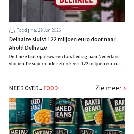
Food
Ma, 29 Jun 2026
Delhaize sluist 122 miljoen euro door naar
Ahold Delhaize
Delhaize laat opnieuw een fors bedrag naar Nederland
vloeien. De supermarktketen keert 122 miljoen euro uit
aan moederbedrijf Ahold Delhaize, boven op de
recorduitkering van 378 miljoen euro vorig jaar. .
Zie meer
MEER OVER...
FOOD