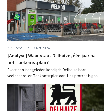
Food
Do, 07 Mrt 2024
[Analyse] Waar staat Delhaize, één jaar na
het Toekomstplan?
Exact een jaar geleden kondigde Delhaize haar
veelbesproken Toekomstplan aan. Het protest is gaan
liggen en alle 128 filialen zijn intussen verkocht aan
zelfstandige ondernemers. Maar kunnen we al spreken
van een succesverhaal? .