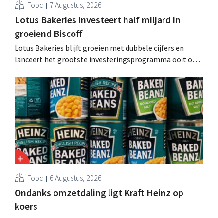
Food
7 Augustus, 2026
Lotus Bakeries investeert half miljard in
groeiend Biscoff
Lotus Bakeries blijft groeien met dubbele cijfers en
lanceert het grootste investeringsprogramma ooit om
de productiecapaciteit voor Biscoff uit te breiden: “We
moeten dit momentum grijpen”.
Food
6 Augustus, 2026
Ondanks omzetdaling ligt Kraft Heinz op
koers