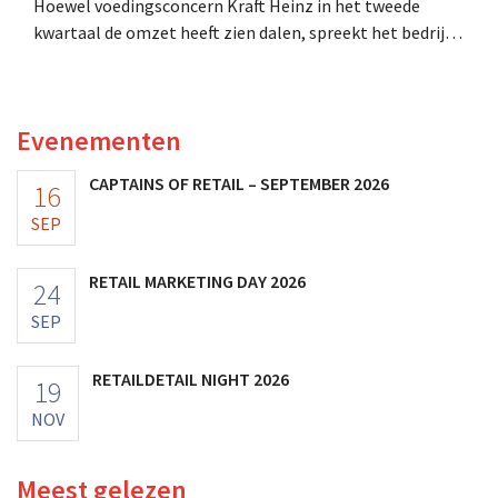
Hoewel voedingsconcern Kraft Heinz in het tweede
kwartaal de omzet heeft zien dalen, spreekt het bedrijf
toch van beter dan verwachte resultaten. De
multinational verhoogt de investeringen en de
vooruitzichten.
Evenementen
CAPTAINS OF RETAIL – SEPTEMBER 2026
16
SEP
RETAIL MARKETING DAY 2026
24
SEP
RETAILDETAIL NIGHT 2026
19
NOV
Meest gelezen