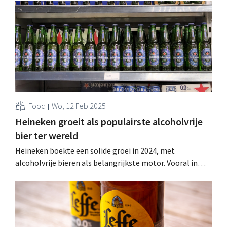
Moortgat gaat zelfs voor een energiedrankje en
mogelijk eigen frisdank. .
Food
Wo, 12 Feb 2025
Heineken groeit als populairste alcoholvrije
bier ter wereld
Heineken boekte een solide groei in 2024, met
alcoholvrije bieren als belangrijkste motor. Vooral in
Afrika en Azië steeg de omzet, in Europa was de groei
beperkt. .