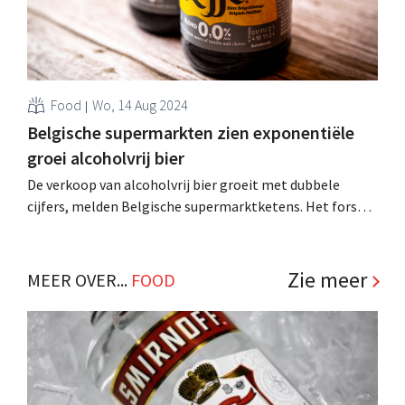
Food
Wo, 14 Aug 2024
Belgische supermarkten zien exponentiële
groei alcoholvrij bier
De verkoop van alcoholvrij bier groeit met dubbele
cijfers, melden Belgische supermarktketens. Het fors
uitgebreide aanbod speelt in op de vraag naar variatie,
maar ook de smaak is sterk verbeterd. .
Zie meer
MEER OVER...
FOOD