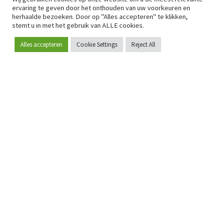
ervaring te geven door het onthouden van uw voorkeuren en
herhaalde bezoeken. Door op "Alles accepteren" te klikken,
stemt u in met het gebruik van ALLE cookies.
Alles accepteren
Cookie Settings
Reject All
Word lid
Sinds 2009 is RetailDetail hét toonaangevende B2B-
platform voor retail in Europa.
Als "100% trusted medium" en sterke retailcommunity biedt
RetailDetail professionals dagelijks betrouwbaar nieuws,
scherpe inzichten en relevante analyses uit de sector.
Daarnaast brengt RetailDetail de markt samen via
inspirerende events en exclusieve retailtours, waar
kennisdeling, netwerking en innovatie centraal staan.