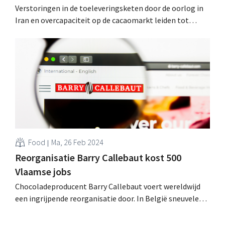
Verstoringen in de toeleveringsketen door de oorlog in
Iran en overcapaciteit op de cacaomarkt leiden tot
dalende verkopen voor de Zwitserse chocoladeproducent
Barry Callebaut, die slechts lichte beterschap verwacht
in de tweede helft van zijn boekjaar. .
Food
Ma, 26 Feb 2024
Reorganisatie Barry Callebaut kost 500
Vlaamse jobs
Chocoladeproducent Barry Callebaut voert wereldwijd
een ingrijpende reorganisatie door. In België sneuvelen
meer dan 500 jobs, maar de chocoladefabriek in Wieze is
niet in gevaar. .