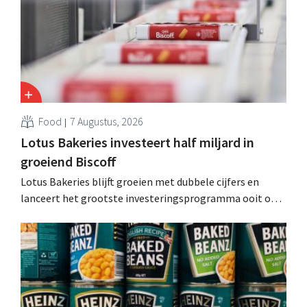
Food
7 Augustus, 2026
Lotus Bakeries investeert half miljard in
groeiend Biscoff
Lotus Bakeries blijft groeien met dubbele cijfers en
lanceert het grootste investeringsprogramma ooit om
de productiecapaciteit voor Biscoff uit te breiden: “We
moeten dit momentum grijpen”.