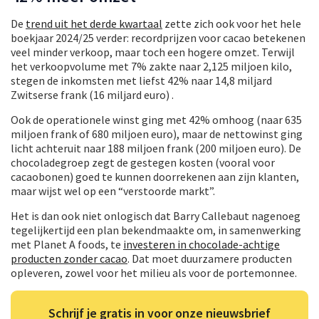
De
trend uit het derde kwartaal
zette zich ook voor het hele
boekjaar 2024/25 verder: recordprijzen voor cacao betekenen
veel minder verkoop, maar toch een hogere omzet. Terwijl
het verkoopvolume met 7% zakte naar 2,125 miljoen kilo,
stegen de inkomsten met liefst 42% naar 14,8 miljard
Zwitserse frank (16 miljard euro) .
Ook de operationele winst ging met 42% omhoog (naar 635
miljoen frank of 680 miljoen euro), maar de nettowinst ging
licht achteruit naar 188 miljoen frank (200 miljoen euro). De
chocoladegroep zegt de gestegen kosten (vooral voor
cacaobonen) goed te kunnen doorrekenen aan zijn klanten,
maar wijst wel op een “verstoorde markt”.
Het is dan ook niet onlogisch dat Barry Callebaut nagenoeg
tegelijkertijd een plan bekendmaakte om, in samenwerking
met Planet A foods, te
investeren in chocolade-achtige
producten zonder cacao
. Dat moet duurzamere producten
opleveren, zowel voor het milieu als voor de portemonnee.
Schrijf je gratis in voor onze nieuwsbrief