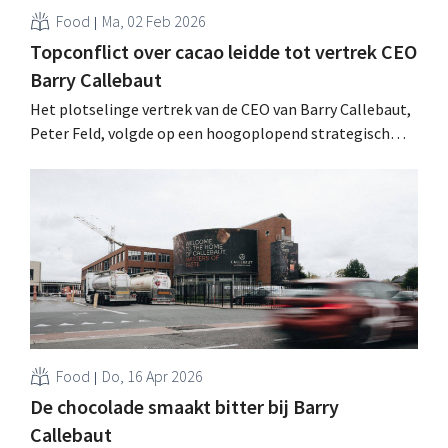
Food
Ma, 02 Feb 2026
Topconflict over cacao leidde tot vertrek CEO
Barry Callebaut
Het plotselinge vertrek van de CEO van Barry Callebaut,
Peter Feld, volgde op een hoogoplopend strategisch
conflict over de toekomst van de cacaodivisie. De raad
van bestuur van ’s werelds grootste chocoladeproducent
verzette zich tegen Felds voorstel om de cacaotak af te
splitsen. .
Food
Do, 16 Apr 2026
De chocolade smaakt bitter bij Barry
Callebaut