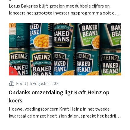
Lotus Bakeries blijft groeien met dubbele cijfers en
lanceert het grootste investeringsprogramma ooit om
de productiecapaciteit voor Biscoff uit te breiden: “We
moeten dit momentum grijpen”.
Food
6 Augustus, 2026
Ondanks omzetdaling ligt Kraft Heinz op
koers
Hoewel voedingsconcern Kraft Heinz in het tweede
kwartaal de omzet heeft zien dalen, spreekt het bedrijf
toch van beter dan verwachte resultaten. De
multinational verhoogt de investeringen en de