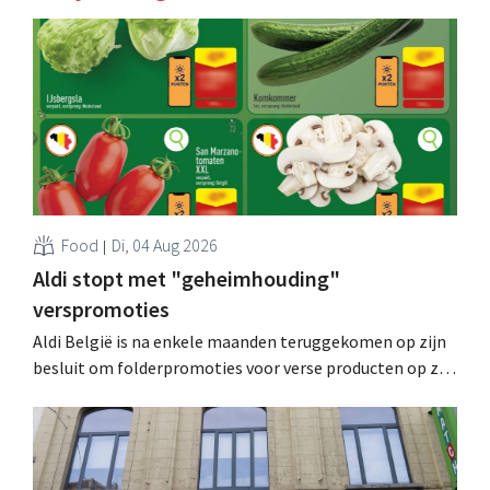
Food
Di, 04 Aug 2026
Aldi stopt met "geheimhouding"
verspromoties
Aldi België is na enkele maanden teruggekomen op zijn
besluit om folderpromoties voor verse producten op zijn
website geheim te houden tot de zondag voor ze in
werking treden: "Onze klanten willen goed
geïnformeerd worden." .