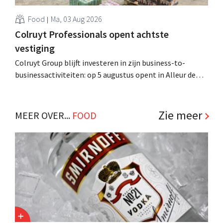
Food
Ma, 03 Aug 2026
Colruyt Professionals opent achtste
vestiging
Colruyt Group blijft investeren in zijn business-to-
businessactiviteiten: op 5 augustus opent in Alleur de
achtste vestiging van Colruyt Professionals, de
winkelformule die zich uitsluitend richt op professionele
klanten. .
Zie meer
MEER OVER...
FOOD