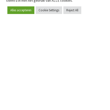
stemt u in met het gebruik van ALLE cookies.
Alles accepteren
Cookie Settings
Reject All
Word lid
Sinds 2009 is RetailDetail hét toonaangevende B2B-
platform voor retail in Europa.
Als "100% trusted medium" en sterke retailcommunity biedt
RetailDetail professionals dagelijks betrouwbaar nieuws,
scherpe inzichten en relevante analyses uit de sector.
Daarnaast brengt RetailDetail de markt samen via
inspirerende events en exclusieve retailtours, waar
kennisdeling, netwerking en innovatie centraal staan.