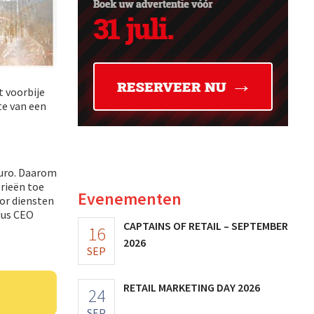
t voorbije
te van een
euro. Daarom
rieën toe
Evenementen
or diensten
dus CEO
CAPTAINS OF RETAIL – SEPTEMBER
16
2026
SEP
RETAIL MARKETING DAY 2026
24
SEP