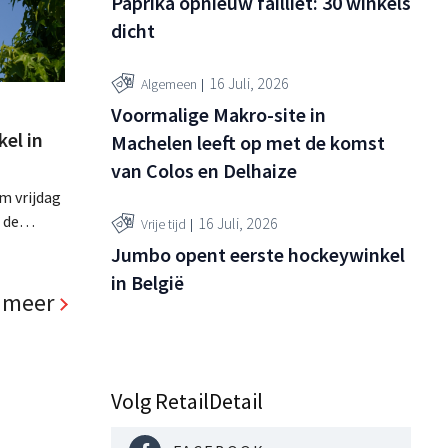
Paprika opnieuw failliet: 30 winkels
dicht
16 Juli, 2026
Algemeen
Voormalige Makro-site in
el in
Machelen leeft op met de komst
van Colos en Delhaize
m vrijdag
 de
16 Juli, 2026
Vrije tijd
l. Het
Jumbo opent eerste hockeywinkel
ler, die
in België
pas sinds 2023 aanwezig is in het land. .
 meer
Volg RetailDetail