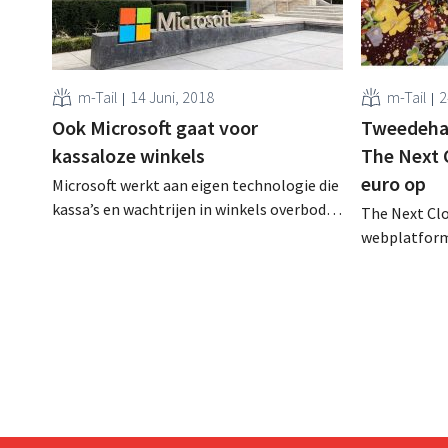
m-Tail
14 Juni, 2018
m-Tail
2
Ook Microsoft gaat voor
Tweedeha
kassaloze winkels
The Next C
euro op
Microsoft werkt aan eigen technologie die
kassa’s en wachtrijen in winkels overbodig
The Next Cl
maakt. Het wil zo een bondgenoot voor de
webplatform
retailsector worden, vooral in de strijd
designerkled
tegen Amazon Go. Winkelkar
miljoen euro
automatisch scannen Kassaloze winkels
kapitaal dat
zijn de nieuwe hype in retailland, zeker in
gelanceerde
supermarkten en buurtwinkels: behalve de
financieren
volledig kassaloze...
verduurzam
tweedehands
specifiek to