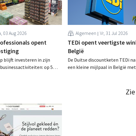
, 03 Aug 2026
Algemeen
Vr, 31 Jul 2026
rofessionals opent
TEDi opent veertigste wink
estiging
België
 blijft investeren in zijn
De Duitse discountketen TEDi na
businessactiviteiten: op 5
een kleine mijlpaal in België met
nt in Alleur de achtste
opening van een veertigste filiaa
n Colruyt Professionals, de
gaat behoorlijk snel voor de retai
e die zich uitsluitend richt op
Zie
professionele klanten. .