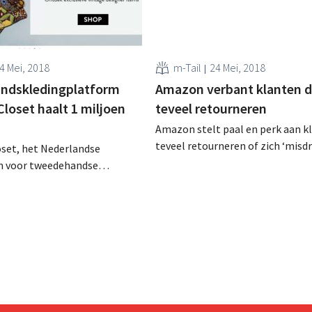
4 Mei, 2018
m-Tail
24 Mei, 2018
ndskledingplatform
Amazon verbant klanten d
loset haalt 1 miljoen
teveel retourneren
Amazon stelt paal en perk aan k
teveel retourneren of zich ‘misd
oset, het Nederlandse
volgens de retailer: wie te ver ga
 voor tweedehandse
verbannen. Tientallen klanten k
ing, heeft zopas ruim 1
sociale media dat hun account een
 ‘groeigeld’ opgehaald. Vers
stopgezet. Verbannen zonder
 onder meer de vandaag
waarschuwing Wie regelmatig of
 Belgische website moet
elkaar bestellingen terugstuurt 
. Modelandschap
Amazon, loopt het...
en Het
kledingplatform richt zich
t al wie high-end