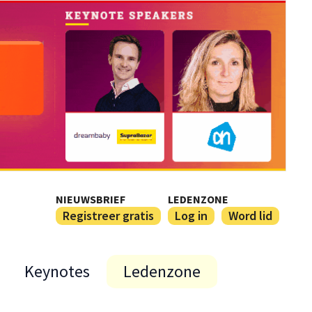
NIEUWSBRIEF
LEDENZONE
Registreer gratis
Log in
Word lid
Keynotes
Ledenzone