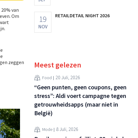
l 20% van
RETAILDETAIL NIGHT 2026
reven. Om
19
kwart
NOV
jn.
de
ie
eigen zeggen
Meest gelezen
20 Juli, 2026
Food
“Geen punten, geen coupons, geen
stress”: Aldi voert campagne tegen
getrouwheidsapps (maar niet in
België)
8 Juli, 2026
Mode