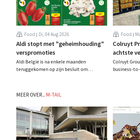
Food
Di, 04 Aug 2026
Food
Ma
Aldi stopt met "geheimhouding"
Colruyt P
verspromoties
achtste v
Aldi België is na enkele maanden
Colruyt Group
teruggekomen op zijn besluit om
business-to-
folderpromoties voor verse producten op
augustus ope
zijn website geheim te houden tot de
vestiging va
zondag voor ze in werking treden: "Onze
winkelformul
MEER OVER...
M-TAIL
klanten willen goed geïnformeerd
worden." .