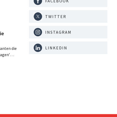
FACEBOOK
TWITTER
INSTAGRAM
ie
LINKEDIN
lanten die
ragen’
at, wordt
lagen op
zijdig is
 kort na
naar