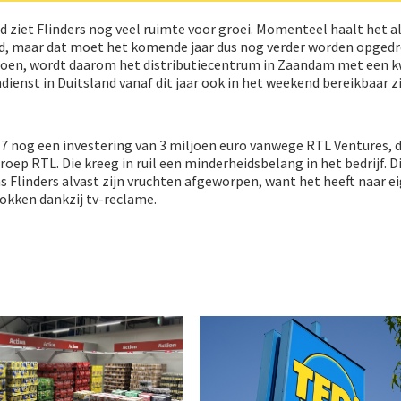
nd ziet Flinders nog veel ruimte voor groei. Momenteel haalt het a
nd, maar dat moet het komende jaar dus nog verder worden opged
doen, wordt daarom het distributiecentrum in Zaandam met een 
dienst in Duitsland vanaf dit jaar ook in het weekend bereikbaar zi
017 nog een investering van 3 miljoen euro vanwege RTL Ventures, 
oep RTL. Die kreeg in ruil een minderheidsbelang in het bedrijf. D
 Flinders alvast zijn vruchten afgeworpen, want het heeft naar 
okken dankzij tv-reclame.