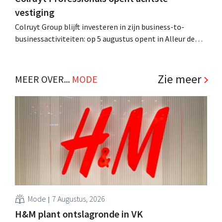
vestiging
Colruyt Group blijft investeren in zijn business-to-
businessactiviteiten: op 5 augustus opent in Alleur de
achtste vestiging van Colruyt Professionals, de
winkelformule die zich uitsluitend richt op professionele
klanten. .
Zie meer
MEER OVER...
MODE
Mode
7 Augustus, 2026
H&M plant ontslagronde in VK