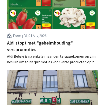
Food
Di, 04 Aug 2026
Aldi stopt met "geheimhouding"
verspromoties
Aldi België is na enkele maanden teruggekomen op zijn
besluit om folderpromoties voor verse producten op zijn
website geheim te houden tot de zondag voor ze in
werking treden: "Onze klanten willen goed
geïnformeerd worden." .