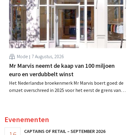
verhoogt het bedrijf ook zijn vooruitzichten voor het
volledige boekjaar.
Mode
7 Augustus, 2026
Mr Marvis neemt de kaap van 100 miljoen
euro en verdubbelt winst
Het Nederlandse broekenmerk Mr Marvis boert goed: de
omzet overschreed in 2025 voor het eerst de grens van
100 miljoen euro en de winst verdubbelde. Hoge
marketinginvesteringen blijken te lonen.
Evenementen
CAPTAINS OF RETAIL – SEPTEMBER 2026
16