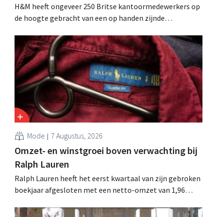
H&M heeft ongeveer 250 Britse kantoormedewerkers op
de hoogte gebracht van een op handen zijnde
reorganisatie die tot banenverlies kan leiden. De
sanering volgt op eerdere ingrepen in Nederland, België
en Spanje waarbij al honderden jobs verloren gingen.
Mode
7 Augustus, 2026
Omzet- en winstgroei boven verwachting bij
Ralph Lauren
Ralph Lauren heeft het eerst kwartaal van zijn gebroken
boekjaar afgesloten met een netto-omzet van 1,96
miljard dollar (ongeveer 1,7 miljard euro), wat 14% meer
is dan een jaar eerder. Na die beter dan verwachte start