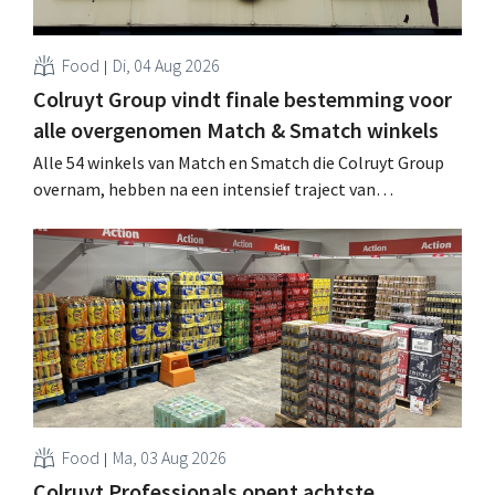
Food
Di, 04 Aug 2026
Colruyt Group vindt finale bestemming voor
alle overgenomen Match & Smatch winkels
Alle 54 winkels van Match en Smatch die Colruyt Group
overnam, hebben na een intensief traject van
tweeënhalf jaar hun definitieve bestemming gevonden.
Al is die bestemming voor sommige panden een sluiting.
.
Food
Ma, 03 Aug 2026
Colruyt Professionals opent achtste