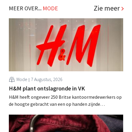
.
Zie meer
MEER OVER...
MODE
Mode
7 Augustus, 2026
H&M plant ontslagronde in VK
H&M heeft ongeveer 250 Britse kantoormedewerkers op
de hoogte gebracht van een op handen zijnde
reorganisatie die tot banenverlies kan leiden. De
sanering volgt op eerdere ingrepen in Nederland, België
en Spanje waarbij al honderden jobs verloren gingen.