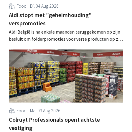
Food
Di, 04 Aug 2026
Aldi stopt met "geheimhouding"
verspromoties
Aldi België is na enkele maanden teruggekomen op zijn
besluit om folderpromoties voor verse producten op zijn
website geheim te houden tot de zondag voor ze in
werking treden: "Onze klanten willen goed
geïnformeerd worden." .
Food
Ma, 03 Aug 2026
Colruyt Professionals opent achtste
vestiging