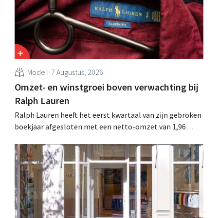
Mode
7 Augustus, 2026
Omzet- en winstgroei boven verwachting bij
Ralph Lauren
Ralph Lauren heeft het eerst kwartaal van zijn gebroken
boekjaar afgesloten met een netto-omzet van 1,96
miljard dollar (ongeveer 1,7 miljard euro), wat 14% meer
is dan een jaar eerder. Na die beter dan verwachte start
verhoogt het bedrijf ook zijn vooruitzichten voor het
volledige boekjaar.