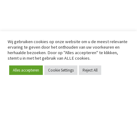
Wij gebruiken cookies op onze website om u de meest relevante
ervaring te geven door het onthouden van uw voorkeuren en
herhaalde bezoeken. Door op "Alles accepteren" te klikken,
stemt u in met het gebruik van ALLE cookies.
Alles accepteren
Cookie Settings
Reject All
Word lid
Sinds 2009 is RetailDetail hét toonaangevende B2B-
platform voor retail in Europa.