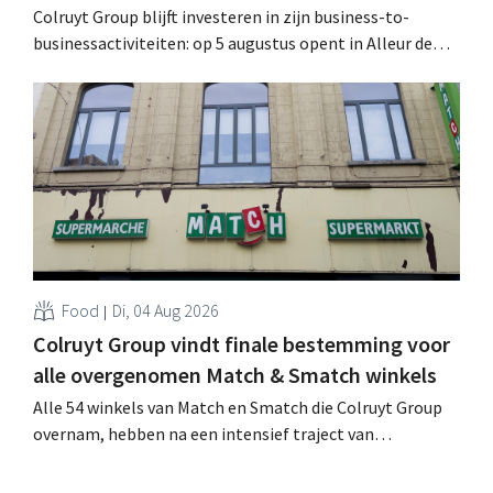
Colruyt Group blijft investeren in zijn business-to-
businessactiviteiten: op 5 augustus opent in Alleur de
achtste vestiging van Colruyt Professionals, de
winkelformule die zich uitsluitend richt op professionele
klanten. .
Food
Di, 04 Aug 2026
Colruyt Group vindt finale bestemming voor
alle overgenomen Match & Smatch winkels
Alle 54 winkels van Match en Smatch die Colruyt Group
overnam, hebben na een intensief traject van
tweeënhalf jaar hun definitieve bestemming gevonden.
Al is die bestemming voor sommige panden een sluiting.