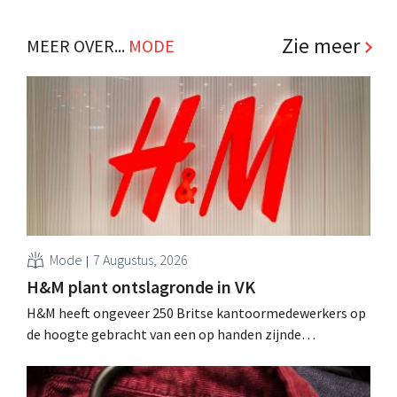
winkelformule die zich uitsluitend richt op professionele
klanten. .
Zie meer
MEER OVER...
MODE
Mode
7 Augustus, 2026
H&M plant ontslagronde in VK
H&M heeft ongeveer 250 Britse kantoormedewerkers op
de hoogte gebracht van een op handen zijnde
reorganisatie die tot banenverlies kan leiden. De
sanering volgt op eerdere ingrepen in Nederland, België