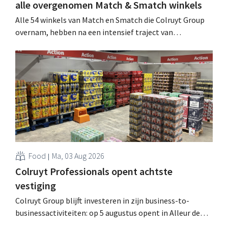
alle overgenomen Match & Smatch winkels
Alle 54 winkels van Match en Smatch die Colruyt Group
overnam, hebben na een intensief traject van
tweeënhalf jaar hun definitieve bestemming gevonden.
Al is die bestemming voor sommige panden een sluiting.
.
Food
Ma, 03 Aug 2026
Colruyt Professionals opent achtste
vestiging
Colruyt Group blijft investeren in zijn business-to-
businessactiviteiten: op 5 augustus opent in Alleur de
achtste vestiging van Colruyt Professionals, de