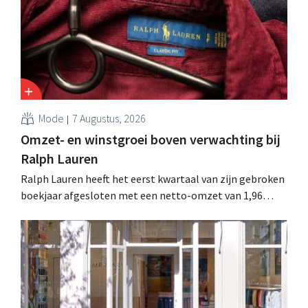
en Spanje waarbij al honderden jobs verloren gingen.
Mode
7 Augustus, 2026
Omzet- en winstgroei boven verwachting bij
Ralph Lauren
Ralph Lauren heeft het eerst kwartaal van zijn gebroken
boekjaar afgesloten met een netto-omzet van 1,96
miljard dollar (ongeveer 1,7 miljard euro), wat 14% meer
is dan een jaar eerder. Na die beter dan verwachte start
verhoogt het bedrijf ook zijn vooruitzichten voor het
volledige boekjaar.