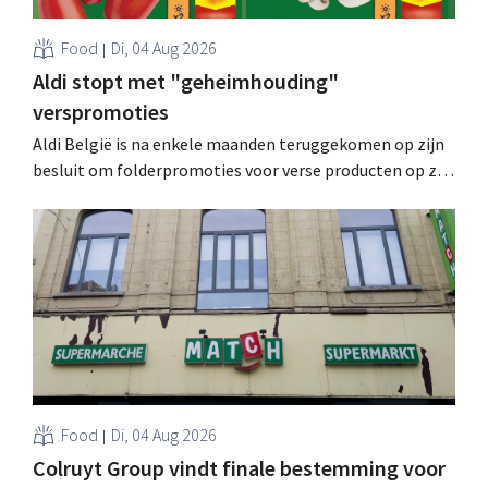
Food
Di, 04 Aug 2026
Aldi stopt met "geheimhouding"
verspromoties
Aldi België is na enkele maanden teruggekomen op zijn
besluit om folderpromoties voor verse producten op zijn
website geheim te houden tot de zondag voor ze in
werking treden: "Onze klanten willen goed
geïnformeerd worden." .
Food
Di, 04 Aug 2026
Colruyt Group vindt finale bestemming voor