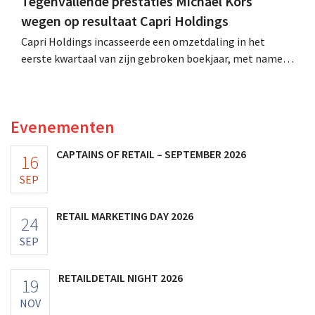
Tegenvallende prestaties Michael Kors
wegen op resultaat Capri Holdings
Capri Holdings incasseerde een omzetdaling in het
eerste kwartaal van zijn gebroken boekjaar, met name
als gevolg van tegenvallende prestaties van Michael
Kors, ondanks sterke resultaten van Jimmy Choo.
Evenementen
CAPTAINS OF RETAIL – SEPTEMBER 2026
16
SEP
RETAIL MARKETING DAY 2026
24
SEP
RETAILDETAIL NIGHT 2026
19
NOV