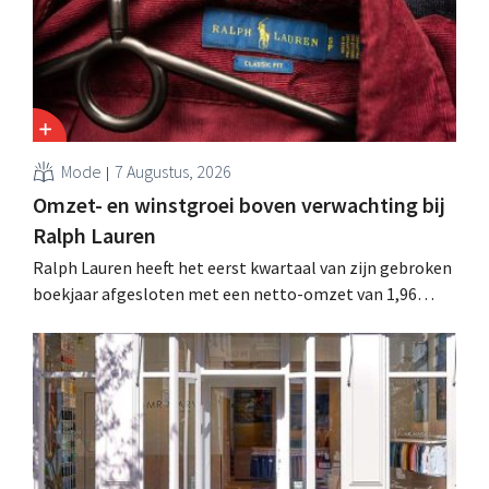
Mode
7 Augustus, 2026
Omzet- en winstgroei boven verwachting bij
Ralph Lauren
Ralph Lauren heeft het eerst kwartaal van zijn gebroken
boekjaar afgesloten met een netto-omzet van 1,96
miljard dollar (ongeveer 1,7 miljard euro), wat 14% meer
is dan een jaar eerder. Na die beter dan verwachte start
verhoogt het bedrijf ook zijn vooruitzichten voor het
volledige boekjaar.