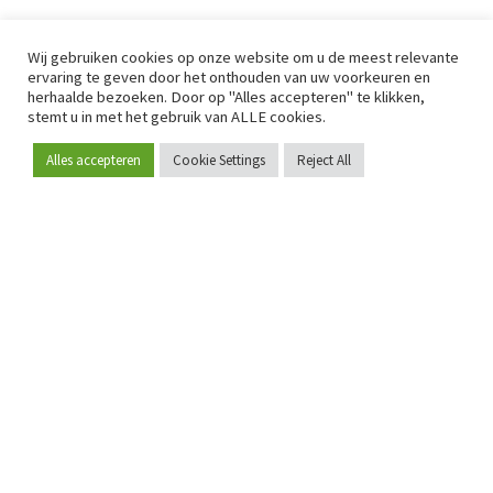
Wij gebruiken cookies op onze website om u de meest relevante
ervaring te geven door het onthouden van uw voorkeuren en
herhaalde bezoeken. Door op "Alles accepteren" te klikken,
stemt u in met het gebruik van ALLE cookies.
Alles accepteren
Cookie Settings
Reject All
Word lid
Sinds 2009 is RetailDetail hét toonaangevende B2B-
platform voor retail in Europa.
Als "100% trusted medium" en sterke retailcommunity biedt
RetailDetail professionals dagelijks betrouwbaar nieuws,
scherpe inzichten en relevante analyses uit de sector.
Daarnaast brengt RetailDetail de markt samen via