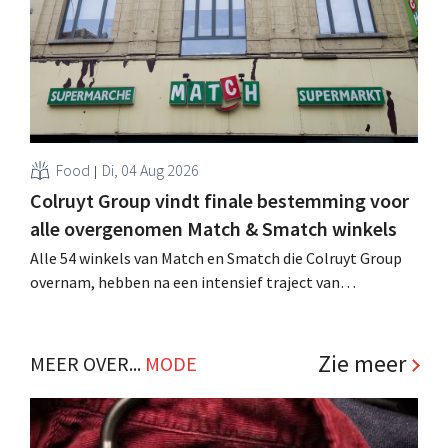
Food
Di, 04 Aug 2026
Colruyt Group vindt finale bestemming voor
alle overgenomen Match & Smatch winkels
Alle 54 winkels van Match en Smatch die Colruyt Group
overnam, hebben na een intensief traject van
tweeënhalf jaar hun definitieve bestemming gevonden.
Al is die bestemming voor sommige panden een sluiting.
.
Zie meer
MEER OVER...
MODE