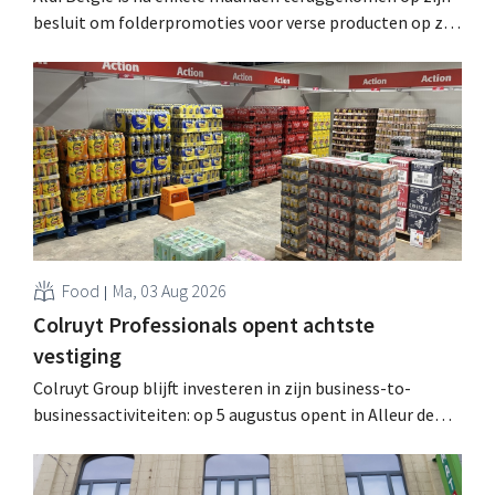
besluit om folderpromoties voor verse producten op zijn
website geheim te houden tot de zondag voor ze in
werking treden: "Onze klanten willen goed
geïnformeerd worden." .
Food
Ma, 03 Aug 2026
Colruyt Professionals opent achtste
vestiging
Colruyt Group blijft investeren in zijn business-to-
businessactiviteiten: op 5 augustus opent in Alleur de
achtste vestiging van Colruyt Professionals, de
winkelformule die zich uitsluitend richt op professionele
klanten. .