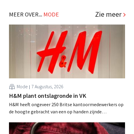
faillissement dreigt nu ook CEO Marc Metrick na drie
decennia de handdoek in de ring gooit. .
Zie meer
MEER OVER...
MODE
Mode
7 Augustus, 2026
H&M plant ontslagronde in VK
H&M heeft ongeveer 250 Britse kantoormedewerkers op
de hoogte gebracht van een op handen zijnde
reorganisatie die tot banenverlies kan leiden. De
sanering volgt op eerdere ingrepen in Nederland, België
en Spanje waarbij al honderden jobs verloren gingen.