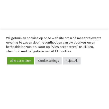
Wij gebruiken cookies op onze website om u de meest relevante
ervaring te geven door het onthouden van uw voorkeuren en
herhaalde bezoeken. Door op "Alles accepteren" te klikken,
stemt u in met het gebruik van ALLE cookies.
Alles accepteren
Cookie Settings
Reject All
Word lid
Sinds 2009 is RetailDetail hét toonaangevende B2B-