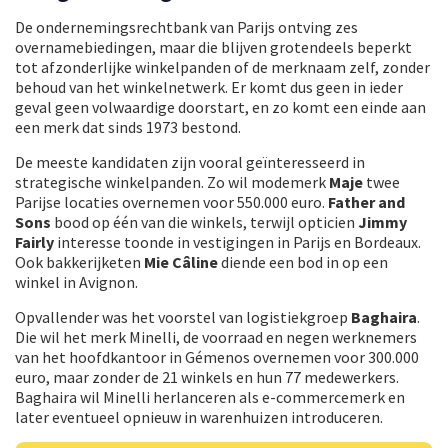
De ondernemingsrechtbank van Parijs ontving zes
overnamebiedingen, maar die blijven grotendeels beperkt
tot afzonderlijke winkelpanden of de merknaam zelf, zonder
behoud van het winkelnetwerk. Er komt dus geen in ieder
geval geen volwaardige doorstart, en zo komt een einde aan
een merk dat sinds 1973 bestond.
De meeste kandidaten zijn vooral geïnteresseerd in
strategische winkelpanden. Zo wil modemerk
Maje
twee
Parijse locaties overnemen voor 550.000 euro.
Father and
Sons
bood op één van die winkels, terwijl opticien
Jimmy
Fairly
interesse toonde in vestigingen in Parijs en Bordeaux.
Ook bakkerijketen
Mie Câline
diende een bod in op een
winkel in Avignon.
Opvallender was het voorstel van logistiekgroep
Baghaira
.
Die wil het merk Minelli, de voorraad en negen werknemers
van het hoofdkantoor in Gémenos overnemen voor 300.000
euro, maar zonder de 21 winkels en hun 77 medewerkers.
Baghaira wil Minelli herlanceren als e-commercemerk en
later eventueel opnieuw in warenhuizen introduceren.