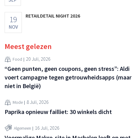
RETAILDETAIL NIGHT 2026
19
NOV
Meest gelezen
20 Juli, 2026
Food
“Geen punten, geen coupons, geen stress”: Aldi
voert campagne tegen getrouwheidsapps (maar
niet in België)
8 Juli, 2026
Mode
Paprika opnieuw failliet: 30 winkels dicht
16 Juli, 2026
Algemeen
Voormalige Makro-site in Machelen leeft op met