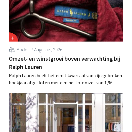
Mode
7 Augustus, 2026
Omzet- en winstgroei boven verwachting bij
Ralph Lauren
Ralph Lauren heeft het eerst kwartaal van zijn gebroken
boekjaar afgesloten met een netto-omzet van 1,96
miljard dollar (ongeveer 1,7 miljard euro), wat 14% meer
is dan een jaar eerder. Na die beter dan verwachte start
verhoogt het bedrijf ook zijn vooruitzichten voor het
volledige boekjaar.