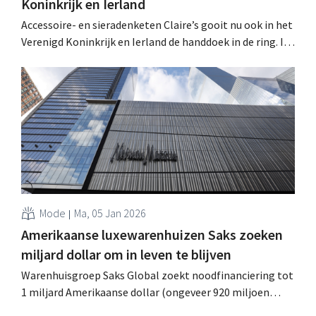
Koninkrijk en Ierland
Accessoire- en sieradenketen Claire’s gooit nu ook in het
Verenigd Koninkrijk en Ierland de handdoek in de ring. In
totaal verdwijnen 154 winkels en 1.300 banen. Eerder
gingen ook de Belgische en Nederlandse afdelingen
failliet. .
Mode
Ma, 05 Jan 2026
Amerikaanse luxewarenhuizen Saks zoeken
miljard dollar om in leven te blijven
Warenhuisgroep Saks Global zoekt noodfinanciering tot
1 miljard Amerikaanse dollar (ongeveer 920 miljoen
euro) om het bedrijf draaiende te houden. Het