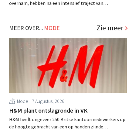
overnam, hebben na een intensief traject van
tweeënhalf jaar hun definitieve bestemming gevonden.
Al is die bestemming voor sommige panden een sluiting.
.
Zie meer
MEER OVER...
MODE
Mode
7 Augustus, 2026
H&M plant ontslagronde in VK
H&M heeft ongeveer 250 Britse kantoormedewerkers op
de hoogte gebracht van een op handen zijnde
reorganisatie die tot banenverlies kan leiden. De