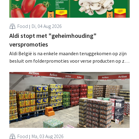
Food
Di, 04 Aug 2026
Aldi stopt met "geheimhouding"
verspromoties
Aldi België is na enkele maanden teruggekomen op zijn
besluit om folderpromoties voor verse producten op zijn
website geheim te houden tot de zondag voor ze in
werking treden: "Onze klanten willen goed
geïnformeerd worden." .
Food
Ma, 03 Aug 2026