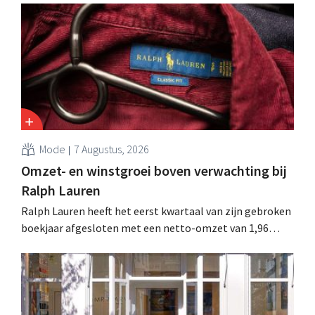
sanering volgt op eerdere ingrepen in Nederland, België
en Spanje waarbij al honderden jobs verloren gingen.
Mode
7 Augustus, 2026
Omzet- en winstgroei boven verwachting bij
Ralph Lauren
Ralph Lauren heeft het eerst kwartaal van zijn gebroken
boekjaar afgesloten met een netto-omzet van 1,96
miljard dollar (ongeveer 1,7 miljard euro), wat 14% meer
is dan een jaar eerder. Na die beter dan verwachte start
verhoogt het bedrijf ook zijn vooruitzichten voor het
volledige boekjaar.